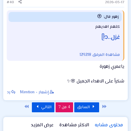
:
#40
2026-03-17
زهور قال:
كلهم اهديهم
غزل..ᥫ᭡
مشاهدة المرفق 129218
ياعمري زهورة
شكراً على الاهداء الجميل 🌸✨
إشعار - Mention
رد
الأول
الاخير
السابق
4 من 7
التالي
محتوى مشابه
الاكثر مشاهدة
عرض المزيد