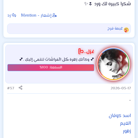
شكرا كبيره لك ورد 🌷✨
إشعار - Mention
رد
غيمة فرح
ا
ل
ت
ف
غزل..ᥫ᭡
ا
💕 وكأنكِ زهرهَ ڪلٰ الٓفراشَاتَ تنتمي إليكِ .💕
ع
ل
ا
ت
:
#37
2026-03-17
-
اسد كوفان
الغيم
زهور