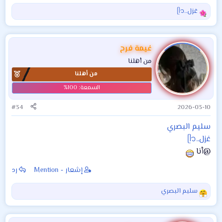
غزل..ᥫ᭡
ا
ل
ت
ف
غيمة فرح
ا
من أهلنا
ع
من أهلنا
ل
ا
ت
:
#34
2026-03-10
سليم البصري
غزل..ᥫ᭡
@أنا
إشعار - Mention
رد
سليم البصري
ا
ل
ت