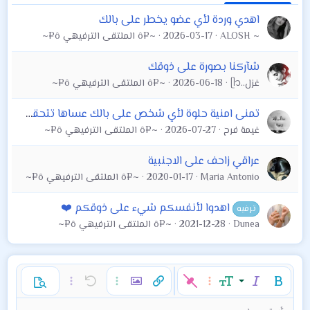
اهدي وردة لأي عضو يخطر على بالك
ALOSH ~
2026-03-17
~¤ô الملتقى الترفيهي ô¤~
شآركنا بصورة على ذوقك
غزل..ᥫ᭡
2026-06-18
~¤ô الملتقى الترفيهي ô¤~
تمنى امنية حلوة لأي شخص على بالك عساها تتحقق بأذن الله
غيمة فرح
2026-07-27
~¤ô الملتقى الترفيهي ô¤~
عراقي زاحف على الاجنبية
Maria Antonio
2020-01-17
~¤ô الملتقى الترفيهي ô¤~
اهدوا لأنفسكم شيء على ذوقكم ❤️
ترفيه
Dunea
2021-12-28
~¤ô الملتقى الترفيهي ô¤~
غامق
مائل
حجم الخط
خيارات إضافية…
إدراج رابط
إدراج صورة
تراجع
خيارات إضافية…
خيارات إضافية…
معاينة
9