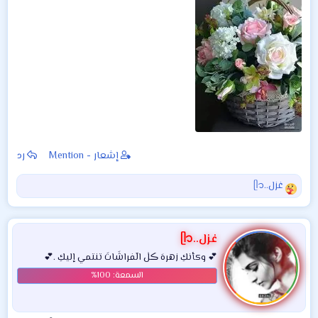
إشعار - Mention
رد
غزل..ᥫ᭡
ا
ل
ت
ف
غزل..ᥫ᭡
ا
💕 وكأنكِ زهرهَ ڪلٰ الٓفراشَاتَ تنتمي إليكِ .💕
ع
ل
ا
ت