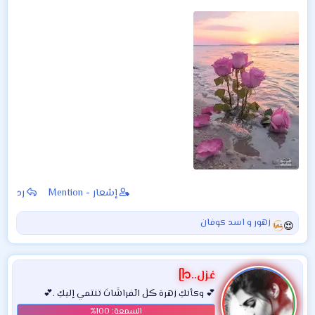
إشعار - Mention
رد
زهور
و
اسد كوفان
ا
ل
ت
ف
غزل..ᥫ᭡
ا
💕 وكأنكِ زهرهَ ڪلٰ الٓفراشَاتَ تنتمي إليكِ .💕
ع
ل