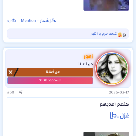
إشعار - Mention
رد
غيمة فرح
و
زهور
ا
ل
ت
ف
زهور
ا
من أهلنا
ع
من أهلنا
ل
ا
ت
:
#39
2026-03-17
كلهم اهديهم
غزل..ᥫ᭡