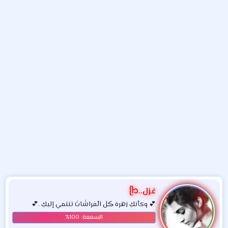
و
ء
ع
غزل..ᥫ᭡
💕 وكأنكِ زهرهَ ڪلٰ الٓفراشَاتَ تنتمي إليكِ .💕