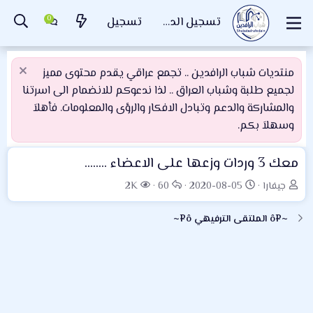
تسجيل الدخول
تسجيل
منتديات شباب الرافدين .. تجمع عراقي يقدم محتوى مميز
لجميع طلبة وشباب العراق .. لذا ندعوكم للانضمام الى اسرتنا
والمشاركة والدعم وتبادل الافكار والرؤى والمعلومات. فأهلاَ
وسهلاَ بكم.
معك 3 وردات وزعها على الاعضاء ........
ب
ت
ا
ا
جيفارا
2020-08-05
60
2K
ا
ا
ل
ل
د
ر
ر
م
~¤ô الملتقى الترفيهي ô¤~
ئ
ي
د
ش
ا
خ
و
ا
ل
ا
د
ه
م
ل
د
و
ب
ا
ض
د
ت