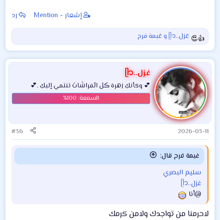
إشعار - Mention
رد
غزل..ᥫ᭡
و
غيمة فرح
ا
ل
ت
ف
غزل..ᥫ᭡
ا
💕 وكأنكِ زهرهَ ڪلٰ الٓفراشَاتَ تنتمي إليكِ .💕
ع
ل
ا
ت
:
#36
2026-03-11
غيمة فرح قال:
سليم البصري
غزل..ᥫ᭡
@أنا
لاحرمنا من تواجدك ولامن كرمك