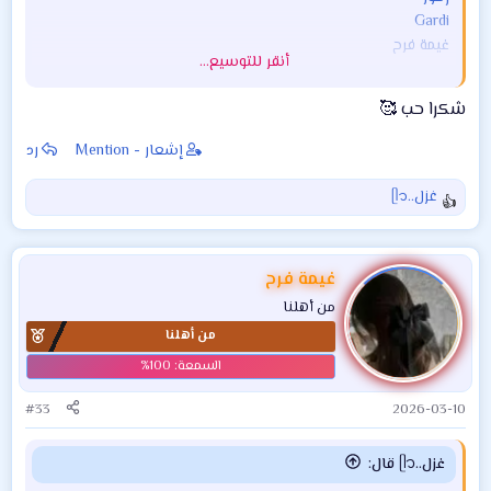
Gardi
غيمة فرح
أنقر للتوسيع...
مشاهدة المرفق 128947
شكرا حب 🥰
إشعار - Mention
رد
غزل..ᥫ᭡
ا
ل
ت
ف
غيمة فرح
ا
من أهلنا
ع
من أهلنا
ل
ا
ت
:
#33
2026-03-10
غزل..ᥫ᭡ قال: