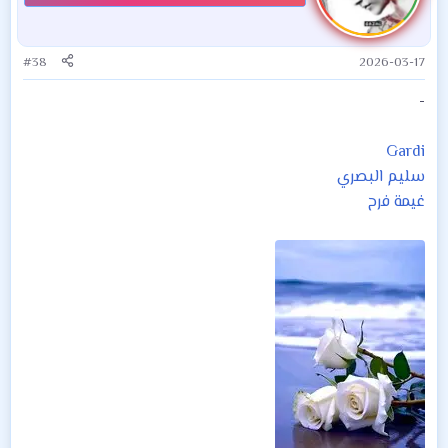
ا
ت
:
#38
2026-03-17
-
Gardi
سليم البصري
غيمة فرح