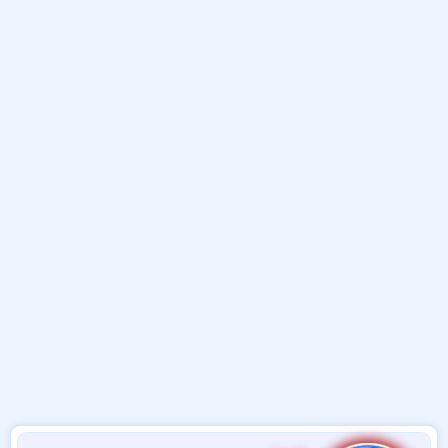
و
ب
ا
ض
د
ت
و
ء
ع