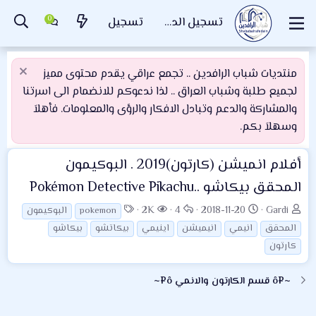
تسجيل الدخول
تسجيل
منتديات شباب الرافدين .. تجمع عراقي يقدم محتوى مميز
لجميع طلبة وشباب العراق .. لذا ندعوكم للانضمام الى اسرتنا
والمشاركة والدعم وتبادل الافكار والرؤى والمعلومات. فأهلاَ
وسهلاَ بكم.
أفلام انميشن (كارتون)2019 . البوكيمون
المحقق بيكاشو ..Pokémon Detective Pikachu
ب
ت
ا
ا
ا
2K
4
2018-11-20
Gardi
pokemon
البوكيمون
ا
ا
ل
ل
ل
المحقق
انيمي
انيميشن
اينيمي
بيكاتشو
بيكاشو
د
ر
ر
م
و
كارتون
ئ
ي
د
ش
س
ا
خ
و
ا
و
~¤ô قسم الكارتون والانمي ô¤~
ل
ا
د
ه
م
م
ل
د