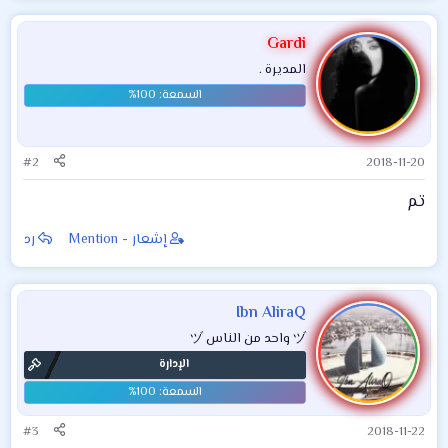
ت
ف
Gardi
ا
المديرة .
ع
ل
ا
ت
:
#2
2018-11-20
تم
إشعار - Mention
رد
Ibn AliraQ
ヅ واحد من الناس ヅ
الإدارة
#3
2018-11-22