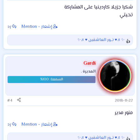
شكرا جزيلا كاردينيا على المشاركة
تحيتي
إشعار - Mention
رد
✨♬♥ نـــور العاشقين ♥♬✨
ا
ل
ت
ف
Gardi
ا
المديرة .
ع
ل
ا
ت
:
#4
2018-11-22
منور مدير
إشعار - Mention
رد
✨♬♥ نـــور العاشقين ♥♬✨