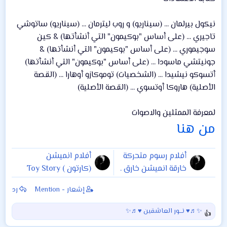
نيكول بيرلمان ... (سيناريو) و روب ليترمان ... (سيناريو) ساتوشي
تاجيري ... (على أساس "بوكيمون" التي أنشأتها) & كين
سوجيموري ... (على أساس "بوكيمون" التي أنشأتها) &
جونيتشي ماسودا ... (على أساس "بوكيمون" التي أنشأتها)
أتسوكو نيشيدا ... (الشخصيات) توموكازو أوهارا ... (القصة
الأصلية) هاروكا أوتسوي ... (القصة الأصلية)
لمعرفة الممثلين والاصوات
من هنا
أفلام رسوم متحركة
أفلام انميشن
خارقة انميشن خارق .
(كارتون ) Toy Story
افلام كارتون
4 (2019)قصة اللعبة
إشعار - Mention
رد
superhero movies
الجزء الرابع
2019 2020 2021
✨♬♥ نـــور العاشقين ♥♬✨
ا
2022 2023
ل