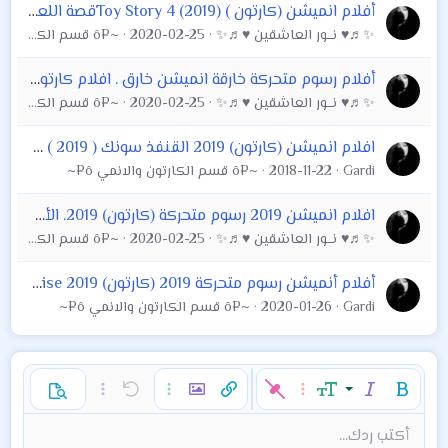
أفلام انميشن (كارتون ) Toy Story 4 (2019)قصة اللعبة الجزء الرابع
✨♬♥ نـــور العاشقين ♥♬✨
2020-02-25
~¤ô قسم الكارتون والانمي ô¤~
أفلام رسوم متحركة خارقة انميشن خارق . افلام كارتون superhero movies 2019 2020 2021 2022 2023
✨♬♥ نـــور العاشقين ♥♬✨
2020-02-25
~¤ô قسم الكارتون والانمي ô¤~
افلام انميشن (كارتون) 2019 القنفذ سونك Sonic the Hedgehog ( 2019 )
Gardi
2018-11-22
~¤ô قسم الكارتون والانمي ô¤~
افلام انميشن 2019 رسوم متحركة (كارتون) 2019. الأسد الملك (2019)The Lion King
✨♬♥ نـــور العاشقين ♥♬✨
2020-02-25
~¤ô قسم الكارتون والانمي ô¤~
أفلام أنميشن رسوم متحركة 2019 (كارتون) 2019 Spies in Disguise الجاسوس المتنكر .
Gardi
2020-01-26
~¤ô قسم الكارتون والانمي ô¤~
غامق
مائل
حجم الخط
خيارات إضافية…
إدراج رابط
إدراج صورة
تراجع
خيارات إضافية…
خيارات إضافية…
معاينة
9
محاذاة لليسار
حفظ المسودة
قائمة مرتبة
عادي
إعادة
لون النص
الإبتسامات
إقتباس
تبديل الـ BB code
ميديا
عائلة الخط
قائمة
Background Color
إزالة التنسيق
إدراج جدول
المسودات
المحاذاة
كود
إدراج خط أفقي
محتوى مخفي
تنسيق الفقرة
مشطوب
مسطر
كود مضمن
نص مخفي مضمن
أكتب ردك...
Arial
10