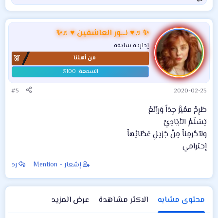
ا
ل
ت
ف
✨♬♥ نـــور العاشقين ♥♬✨
ا
إداريـة سابقة
ع
من أهلنا
ل
ا
ت
:
#5
2020-02-25
طَرِحْ ممُيَّز جِدَاً وَرآِئعْ
تِسَلّمْ الأيَادِيْ
ولآحُرمِناْ مِنْ جَزيلِ عَطّائِهاْ
إحترامي
إشعار - Mention
رد
محتوى مشابه
الاكثر مشاهدة
عرض المزيد