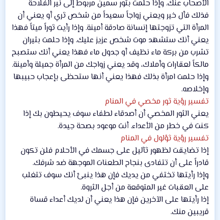
الأصحاب عنك. وإذا حلمت بثور سمين مربوط إلى نير الفلاحة
فذلك فأل خير ويعني زواجاً سعيداً من شخص ثري أو يعني أن
المرأة التي تزوجتها إنسانة صادقة أمينة. وإذا رأيت ثوراً ميتاً فهذا
يعني أنك ستشهد موت شخص عزيز عليك. وإذا حلمت بثيران
تشرب من بركة ماء نظيف أو جدول ماء فهذا يعني أنك ستصبح
مالكاً لعقارات وأملاك، وقد يعني زواجك من المرأة جميلة وأمينة.
وإذا حلمت امرأة بذلك فهذا يعني أنها ستحظى بإعجاب حبيبها
وإخلاصه.
تفسير رؤية ثور مخصي في المنام
يعني الثور المخصي أن أصدقاء لطفاء سوف يحيطون بك إذا
كنت في خطر من الأعداء. أنت موعود بصحة جيدة.
تفسير رؤية ثؤلول في المنام
إذا تضايقت لظهور ثآليل على جسمك في الأحلام فلن تكون
قادراً على أن تتفادى بنجاح الطعنات الموجهة ضد شرفك.
وإذا رأيتها تختفي من يديك فإن هذا ينبئ أنك سوف تتغلب
على العقبات غير المتوقعة من أجل الثروة.
إذا رأيتها على الآخرين فإن هذا يعني أن لديك أعداء قساة
قريبين منك.