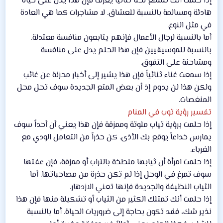
إذا حلمت أنك تسمع لحناً ثنائياً يعزف فإن هذا يدل على حياة
هادئة ومسالمة بالنسبة للعشاق. لا مشاجرات كما هي العادة
في مثل النوع.
أما بالنسبة لرجال الأعمال فإنهم يتابعون منافسة معتدلة.
بالنسبة للموسيقيين فإن هذا الحلم يدل على منافسة
ومشاحنة على التفوق.
إذا سمعت غناء ثنائياً فإن هذا يشير إلى أخبار محزنة عن غائب
ولكن هذا لن يدوم إذ أن بعض المتع الجديدة سوف تحل محل
المنغصات.
تفسير رؤية ثوب في المنام
إذا حلمت برؤية ثياب ملوثة وممزقة فإن هذا يعني أن أحداً سوف
يمارس خداعاً يوقع بك الأذى. كن حذراً من التعامل الودي مع
الغرباء.
إذا حلمت امرأة أن ثيابها ملطخة بالتراب أو ممزقة، فإن عفتها
سوف تمرغ في الوحل إذا لم تكن حذرة من مصاحباتها. أما
الثياب النظيفة والجديدة فإنها تعني الازدهار.
إذا حلمت أنك تمتلك الكثير من الثياب أو تشكيلة منها فإن هذا
نذير شك، فقد تكون بحاجة إلى ضروريات الحياة. أما بالنسبة