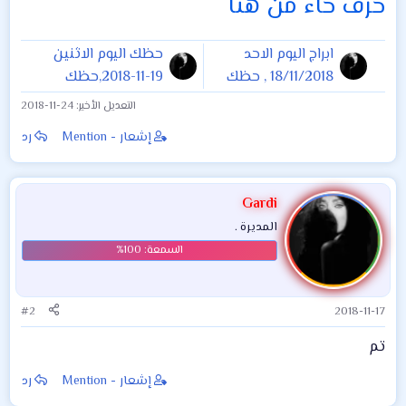
حرف حاء من هنا
ابراج اليوم الاحد
حظك اليوم الاثنين
18/11/2018 , حظك
19-11-2018,حظك
وتوقعات الابراج اليوم
اليوم الاثنين 19
التعديل الأخير:
2018-11-24
الاحد 18 نوفمبر 2018
نوفمبر 2018
إشعار - Mention
رد
Gardi
المديرة .
#2
2018-11-17
تم
إشعار - Mention
رد