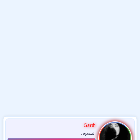
و
ب
ا
ض
د
ت
و
ء
ع
Gardi
المديرة .