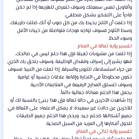
وأقاويل تمس سمعتك وسوف تتعرض للهزيمة إذا لم تكن
قادراً على التفكير بشكل منطقي.
إذا حلمت أن الثلج يحيط بك من كل صوب أو أنك ضللت طريقك
وسط الثلوج فسوف تواجه موجات متواصلة من خيبات الأمل
وسوء الحظ.
تفسير رؤية ثمالة في المنام
إذا ثلمت من مشروبات ثقيلة فإن هذا حلم ليس في صالحك،
فهو يشير إلى إسراف وفقدان الوظيفة. وسوف يلحق بك الخزي
من جراء استسلامك للتزوير والسرقة. إذا ثملت من النبيذ فسوف
تكون محظوظاً في التجارة وإقامة علاقات جنسية أو غرامية
وسوف تتسلق المدارج الرفيعة في المتابعات الأدبية.
يحمل هذا الحلم معاناة جمالية دائماً.
إذا شاهدت الآخرين في حالة ثمالة فإن هذا ينبئ بالنسبة لك أو
للآخرين عن حالات غير سعيدة. لا يمكن الاعتماد على الثمالة في
جميع أشكالها كحلم جيد. ويحذر هذا الحلم جميع الطبقات
لتحول أفكارها إلى المزيد من السبل الصحية.
تفسير رؤية ثنائي في المنام