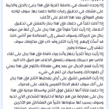
إذا وجدت نفسك في عاصفة ثلجية فإن هذا ينبئ بالحزن والخيبة
على فشلك في تحقيق رغبات طالما حلمت بها. سوف تواجه
بعض العوائق بعد هذا الحلم على الأغلب.
إذا أكلت ثلجاً في حلمك فإن هذا ينذر بالفشل في تحقيق
أحلامك. إذا رأيت ثلجاً ملوثاً فإن هذا يدل على أن ثمة من سوف
ينال من كبريائك وسوف تسعى إلى المصالحة مع أناس كنت
قد أسأت إليهم. إذا رأيت الثلج وقد ذاب فإن مخاوفك سوف
تنقلب إلى سعادة وفرح.
إذا رأيت جرفاً ثلجياً ينهار وأنت وراء نافذة فإن هذا يدل على لقاء
غاضب مع حبيبتك وسوف يتعمق الخلاف مع ضيق ذات اليد.
إذا رأيت قمم الجبال عن بعد وهي مغطاة بالثلوج فإن هذا يعني
أن طموحاتك ومساعيك لن تثمر في شيء.
إذا رأيت الشمس تشرق على أرض يغطيها الثلج فإن هذا يدل
على أنك سوف تقهر الحظ التعيس وتقف على قدميك.
إذا حلمت فتاة أنها تنتقل فوق الثلج بواسطة مركبة فإن هذا
يدل على معارضة من هم حولها لاختيارها للشخص الذي تحبه
وسوف يسبب لها سلوكها كثيراً من المشاكل مع الآخرين.
إذا حلمت أنك تلعب بكرة من الثلج فسوف تتعرض لمشاكل