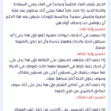
الحلم بثعلب الماء غاطساً وسابحاً في الماء يعني السعادة
والحظ الجيد. إذا كنت عازباً فهذا يعني أنك ستتزوج بعد فترة
قصيرة وتعيش سعيداً. وبالنسبة للزوجات عليهن بعد هذا الحلم
أن يتوقعن حب وعطف أزواجهن.
تفسير رؤية ثغاء
إذا سمعت في أحلامك حيوانات صغيرة تثغو فإن هذا ينبئ أنه
سيكون لديك واجبات وهموم جديدة وأن لم تكن بالضرورة
مزعجة.
تفسير رؤية ثقافة
إذا حلمت أنك متلهف للحصول على الثقافة فإن هذا يدل على
أن لديك رغبة عارمة في المعرفة مهما كانت ظروفك في الحياة
مما سوف يضعك في مستوى أعلى من مستوى زملائك،
وسوف يكون الحظ أكثر تساهلاً معك.
إذا حلمت أنك في أماكن التعلم فإن هذا يدل على أنك سوف
تصادق الكثيرين من ذوي النفوذ.
تفسير ثقب مفتاح
إذا حلمت أنك تتجسس على الآخرين من خلال ثقب المفتاح