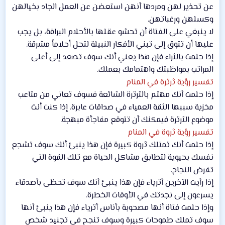
عن تحذير لهن ومردها أنهن استعضن عن العمل الجاد بخيالهن
وكسلهن ورغباتهن.
لا ينبغي على الفتاة أن تحشو عقلها بالأحلام البراقة، بل يجب
عليها أن تتوق إلى تبني الأفكار النبيلة لتحل أحلاماً مشرقة.
إذا حلمت بالثراء فإن هذا يعني أنك سوف تصعد إلى أعلى
المراتب بمواظبتك واهتمامك بعملك.
تفسير رؤية ثرثرة في المنام
إذا حلمت أنك مهتم بالثرثرة الشائعة فسوف تعاني من متاعب
مخزية سببها الثقة العمياء في صداقات عابرة. إذا كنت أنت
موضوع الثرثرة فيمكنك أن تتوقع مفاجأة مبهجة.
تفسير رؤية ثروة في المنام
إذا حلمت أنك تمتلك ثروة كبيرة فإن هذا ينبئ أنك سوف تشجع
نفسك بحيوية لتطابق مشاكل الحياة مع تلك القوة التي
تفرض النجاح.
إذا رأيت الآخرين أثرياء فإن هذا ينبئ أنك سوف تحظى بأصدقاء
يسرعون إلى نجدتك في الأوقات الخطرة.
وإذا حلمت فتاة أنها مصحوبة بأناس أثرياء فإن هذا ينبئ أنها
سوف تملك طموحات كبيرة وسوف تنجح في تجنيد شخص