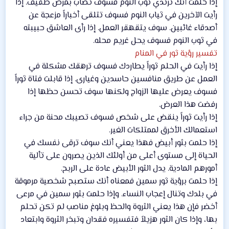
إذا حلمت أنك ترتدي ثوب النوم فسوف تصاب بمرض طفيف. إذا
رأيت الآخرين في ثياب النوم فسوف تتلقى أخباراً مزعجة عن
أصدقاء غائبين. سوف يتقهقر العمل. إذا رأى العاشق حبيبته
في ثوب النوم فسوف يحل غريم محله.
تفسير رؤية ثور في المنام
إذا رأيت في الحلم ثوراً يطاردك فسوف ترهقك مشكلة في
العمل عن طريق منافسين حاسدين وغيارى. إذا قابلت فتاة ثوراً
فسوف يعرض عليها الزواج ولكنها سوف تحسن حظها إذا
رفضت هذا العرض.
إذا رأيت ثوراً ينقض على شخص فسوف تصيبك محنة من جراء
استعمالك الأخرق لممتلكات الغير.
إذا حلمت بثور أبيض فهذا يعني أنك سوف ترقى نفسك في
الحياة إلى مستوى أعلى من أولئك الذين يصرون على تألية
أمورهم المادية. يدل الثور الأبيض عادة على الربح.
إذا حلمت برؤية ثور سمين فمعناه أنك ستصبح شخصية مرموقة
في بلدك وتنال إعجاب النساء. وإذا حلمت بثور سمين في مرعى
أخضر فإن هذا يعني الثروة والحظ وبلوغ مناصب لم تكن تحلم
بها، وإذا كان الثور هزيلاً فتفسيره فقدان وتبخر الثروة وابتعاد