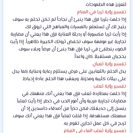
لتعزيز هذه الطموحات.
تفسير رؤية ثريا في المنام
إذا حلمت بثريا فإن هذا ينبئ أن نجاحاً لم تكن تحلم به سوف
يتيح لك أن تستمتع بالمسرات والمباهج التي تروق لك.
إذا رأيت ثريا مكسورة أو رديئة العناية فإن هذا يعني أن مضاربة
تجارية غير موفقة سوف تخفض ثروتك الكبيرة ظاهرياً. إذا رأيت
الضوء ينطفئ في ثريا فإن هذا ينبئ أن مرضاً وبلاء سوف
يحجبان مستقبلاً كان واعداً.
تفسير رؤية ثعبان
يدل الحلم بالثعابين على مرض يستلزم رعاية وعناية كما يدل
على بيئات كئيبة ومحزنة. ويعقب هذا الحلم عادة إحباط.
تفسير رؤية ثعلب
إذا حلمت بمطاردة ثعلب فإن هذا يعني أنك منهمك في
مضاربات تجارية مريبة وأن أمور الحب في خطر. إذا رأيت ثعلباً
ينسل إلى حديقتك فكن حذراً من أصدقاء حاسدين إذ أن
سمعتك مستهدفة. إذا قتلت ثعلباً فإن هذا يعني أنك سوف
تربح في كل عمل تجاري تقوم به.
تفسير رؤية ثعلب الماء في المنام