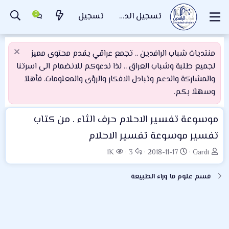
تسجيل الدخول
تسجيل
منتديات شباب الرافدين .. تجمع عراقي يقدم محتوى مميز
لجميع طلبة وشباب العراق .. لذا ندعوكم للانضمام الى اسرتنا
والمشاركة والدعم وتبادل الافكار والرؤى والمعلومات. فأهلاَ
وسهلاَ بكم.
موسوعة تفسير الاحلام حرف الثاء . من كتاب
تفسير موسوعة تفسير الاحلام
ب
ت
ا
ا
1K
3
2018-11-17
Gardi
ا
ا
ل
ل
د
ر
ر
م
قسم علوم ما وراء الطبيعة
ئ
ي
د
ش
ا
خ
و
ا
ل
ا
د
ه
م
ل
د