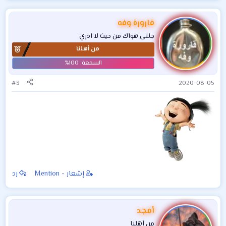
قارورة وفه
جنني هواك من حيث لا ادري
من أهلنا
#3
2020-08-05
إشعار - Mention
رد
أمجد
من أهلنا