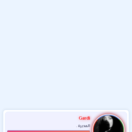
و
ب
ا
ض
د
ت
و
ء
ع
Gardi
المديرة .