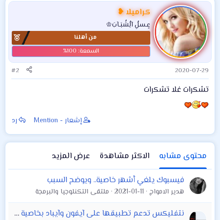
كراميلا ❥
عٍـسلُِ آلُِشُبَـآبَ♔
من أهلنا
#2
2020-07-29
تشكرات غلا تشكرات
إشعار - Mention
رد
محتوى مشابه
الاكثر مشاهدة
عرض المزيد
فيسبوك يلغي أشهر خاصية.. ويوضح السبب
هدير الامواج
2021-01-11
ملتقى التكنلوجيا والبرمجة
نتفليكس تدعم تطبيقها على آيفون وآيباد بخاصية Spatial Audio