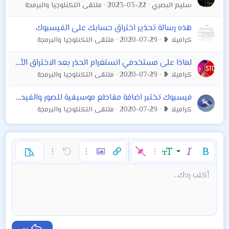
سليم البصري
2023-03-22
ملتقى التكنلوجيا والبرمجة
هذه رسالة تحذير اختراق حسابك على الفيسبوك
كراميلا ❥
2020-07-29
ملتقى التكنلوجيا والبرمجة
لماذا على مستخدمي انستغرام الحذر بعد الاختراق الأخير لفيسبوك ؟؟
كراميلا ❥
2020-07-29
ملتقى التكنلوجيا والبرمجة
فيسبوك تختبر اضافة مقاطع موسيقية للصور والفيديو قبل نشرها
كراميلا ❥
2020-07-29
ملتقى التكنلوجيا والبرمجة
غامق
مائل
حجم الخط
خيارات إضافية…
إدراج رابط
إدراج صورة
تراجع
خيارات إضافية…
خيارات إضافية…
معاينة
9
محاذاة لليسار
حفظ المسودة
قائمة مرتبة
عادي
إعادة
لون النص
الإبتسامات
إقتباس
تبديل الـ BB code
ميديا
عائلة الخط
قائمة
Background Color
إزالة التنسيق
إدراج جدول
المسودات
المحاذاة
كود
إدراج خط أفقي
محتوى مخفي
تنسيق الفقرة
مشطوب
مسطر
كود مضمن
نص مخفي مضمن
أكتب ردك...
Arial
10
حذف المسودة
عنوان 1
Book Antiqua
توسيط
قائمة غير مرتبة
12
Courier New
15
محاذاة لليمين
مسافة بادئة
عنوان 2
Georgia
18
ضبط
إزالة المسافة البادئة