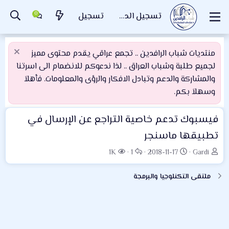
تسجيل الدخول
تسجيل
منتديات شباب الرافدين .. تجمع عراقي يقدم محتوى مميز
لجميع طلبة وشباب العراق .. لذا ندعوكم للانضمام الى اسرتنا
والمشاركة والدعم وتبادل الافكار والرؤى والمعلومات. فأهلاَ
وسهلاَ بكم.
فيسبوك تدعم خاصية التراجع عن الإرسال في
تطبيقها ماسنجر
ب
ت
ا
ا
1K
1
2018-11-17
Gardi
ا
ا
ل
ل
د
ر
ر
م
ملتقى التكنلوجيا والبرمجة
ئ
ي
د
ش
ا
خ
و
ا
ل
ا
د
ه
م
ل
د