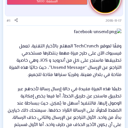
#1
2018-11-17
وفقًا لموقع TechCrunch المهتم بالأخبار التقنية، تعمل
فيسبوك الآن على طرح ميزة مهمة ينتظرها مستخدمي
تطبيقها ماسنجر على كلٍ من أندرويد و iOS، وهي خاصية
التراجع عن الإرسال “Unsend Message”، حيث حاليًا هذه الميزة
متاحة في بلدان معينة، وقريبًا سنراها متاحة للجميع.
طبعًا هذه الميزة مفيدة في حالة إرسال رسالة لأحدهم عبر
تطبيق ماسنجر عن طريق الخطأ، أما فيما يخص إمكانية
الوصول إليها، فالتنفيذ أسهل ما يُمكِن، حيث ببساطة عند
الضغط مُطولًا على الرسالة المُراد حذفها، سيمنحك ذلك خيارين
بدلًا من واحد، الأول التراجع عن الإرسال والثاني حذف الرسالة،
على أن يكون الأخير الحذف من طرف واحد، أما الأول فسيتم