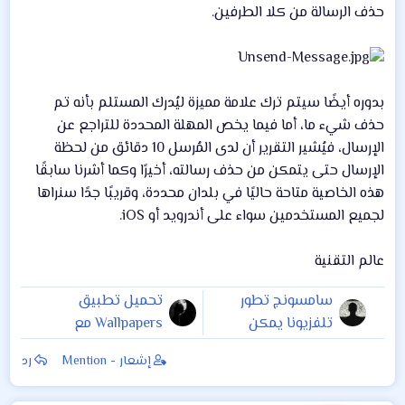
حذف الرسالة من كلا الطرفين.
بدوره أيضًا سيتم ترك علامة مميزة ليُدرك المستلم بأنه تم
حذف شيء ما، أما فيما يخص المهلة المحددة للتراجع عن
الإرسال، فيُشير التقرير أن لدى المُرسل 10 دقائق من لحظة
الإرسال حتى يتمكن من حذف رسالته، أخيرًا وكما أشرنا سابقًا
هذه الخاصية متاحة حاليًا في بلدان محددة، وقريبًا جدًا سنراها
لجميع المستخدمين سواء على أندرويد أو iOS.
عالم التقنية
سامسونج تطور
تحميل تطبيق
تلفزيونا يمكن
Wallpapers مع
التحكم به بالدماغ
الكثير من الخلفيات
إشعار - Mention
رد
الجديدة الرائعة
المحدثة من قوقل