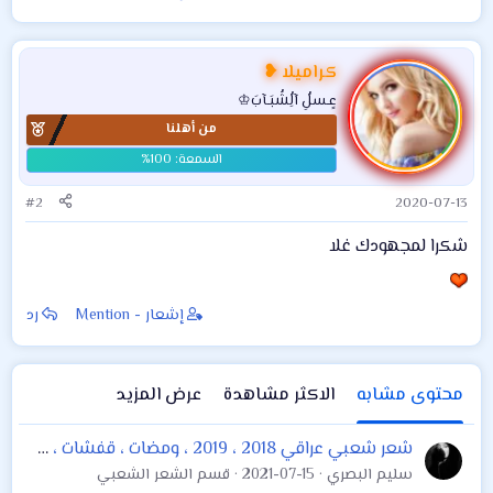
عتب . الانتظار . عيدية
.
كراميلا ❥
عٍـسلُِ آلُِشُبَـآبَ♔
من أهلنا
#2
2020-07-13
شكرا لمجهودك غلا
إشعار - Mention
رد
محتوى مشابه
الاكثر مشاهدة
عرض المزيد
شعر شعبي عراقي 2018 ، 2019 ، ومضات ، قفشات ، شعر شعبي عراقي . ابوذيات دارميات حزن فراق حب عشق غزل اشتياق عتاب وداع وحدة ‏
سليم البصري
2021-07-15
قسم الشعر الشعبي