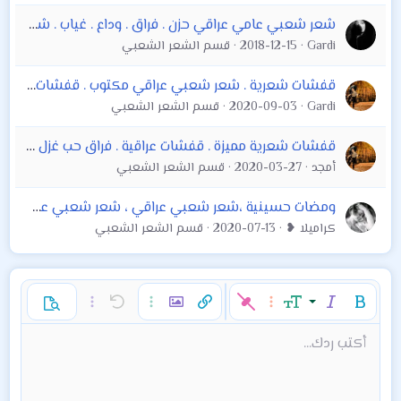
شعر شعبي عامي عراقي حزن . فراق . وداع . غياب . شوق . عتب . الانتظار . عيدية .
Gardi
2018-12-15
قسم الشعر الشعبي
قفشات شعرية . شعر شعبي عراقي مكتوب . قفشات روعة . قفشات حزن حب فراق قفشات شعرية عراقية
Gardi
2020-09-03
قسم الشعر الشعبي
قفشات شعرية مميزة . قفشات عراقية . فراق حب غزل عتاب اشتياق
أمجد
2020-03-27
قسم الشعر الشعبي
ومضات حسينية ،شعر شعبي عراقي ، شعر شعبي عن عاشوراء شعر الامام الحسين ع والامام العباس
كراميلا ❥
2020-07-13
قسم الشعر الشعبي
غامق
مائل
حجم الخط
خيارات إضافية…
إدراج رابط
إدراج صورة
تراجع
خيارات إضافية…
خيارات إضافية…
معاينة
9
محاذاة لليسار
حفظ المسودة
قائمة مرتبة
عادي
إعادة
لون النص
الإبتسامات
إقتباس
تبديل الـ BB code
ميديا
عائلة الخط
قائمة
Background Color
إزالة التنسيق
إدراج جدول
المسودات
المحاذاة
كود
إدراج خط أفقي
محتوى مخفي
تنسيق الفقرة
مشطوب
مسطر
كود مضمن
نص مخفي مضمن
أكتب ردك...
Arial
10
حذف المسودة
عنوان 1
Book Antiqua
توسيط
قائمة غير مرتبة
12
Courier New