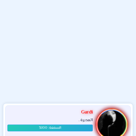
و
ء
ع
Gardi
المديرة .