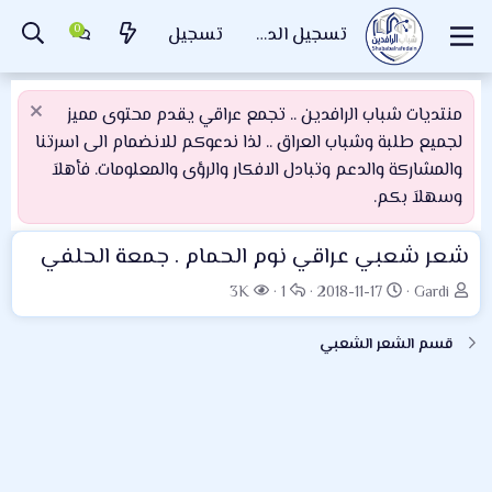
تسجيل الدخول
تسجيل
منتديات شباب الرافدين .. تجمع عراقي يقدم محتوى مميز
لجميع طلبة وشباب العراق .. لذا ندعوكم للانضمام الى اسرتنا
والمشاركة والدعم وتبادل الافكار والرؤى والمعلومات. فأهلاَ
وسهلاَ بكم.
شعر شعبي عراقي نوم الحمام . جمعة الحلفي
ب
ت
ا
ا
3K
1
2018-11-17
Gardi
ا
ا
ل
ل
د
ر
ر
م
قسم الشعر الشعبي
ئ
ي
د
ش
ا
خ
و
ا
ل
ا
د
ه
م
ل
د
و
ب
ا
ض
د
ت