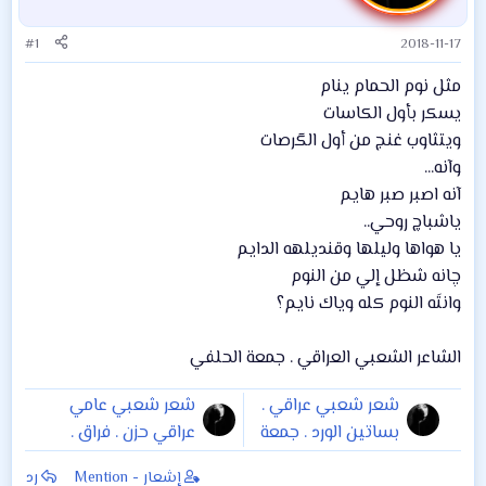
#1
2018-11-17
مثل نوم الحمام ينام
يسكر بأول الكاسات
ويتثاوب غنج من أول الگرصات
وآنه...
آنه اصبر صبر هايم
ياشباچ روحي..
يا هواها وليلها وقنديلهه الدايم
چانه شظل إلي من النوم
وانتَه النوم كله وياك نايم؟
الشاعر الشعبي العراقي . جمعة الحلفي
شعر شعبي عراقي .
شعر شعبي عامي
بساتين الورد . جمعة
عراقي حزن . فراق .
الحلفي
وداع . غياب . شوق .
إشعار - Mention
رد