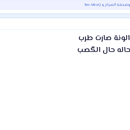
 وضـحكـة الصـباح
و
Ibn AliraQ
لونة صارت طرب
 حاله حال الگصب