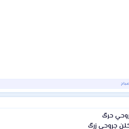
صـباح
روحي حرگ
خلن جروحي زرگ