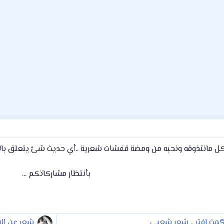
ل مانتذوقه ونحبه من ومضة قفشات شعرية ..أي حديث شئ يتعلق بالشع
بأنتظار مشاركاتكم ...
گمت افتر .. شعر شعبي
شعر عن الا