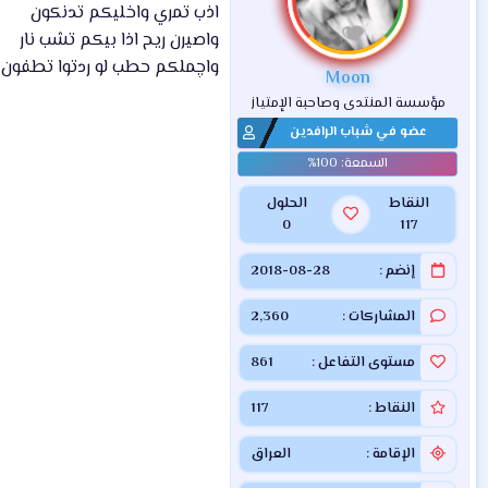
ل
اذب تمري واخليكم تدنكون
ا
واصيرن ريح اذا بيكم تشب نار
ت
واچملكم حطب لو ردتوا تطفون
:
Moon
مؤسسة المنتدى وصاحبة الإمتياز
عضو في شباب الرافدين
النقاط
الحلول
0
117
إنضم
2018-08-28
المشاركات
2,360
مستوى التفاعل
861
النقاط
117
الإقامة
العراق