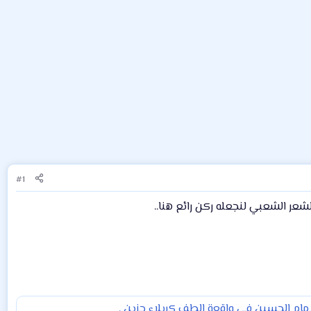
#1
ر الشعبي لنجعله ركن رائع هنا..
مام الحسين في واقعة الطف كربلاء حزين .