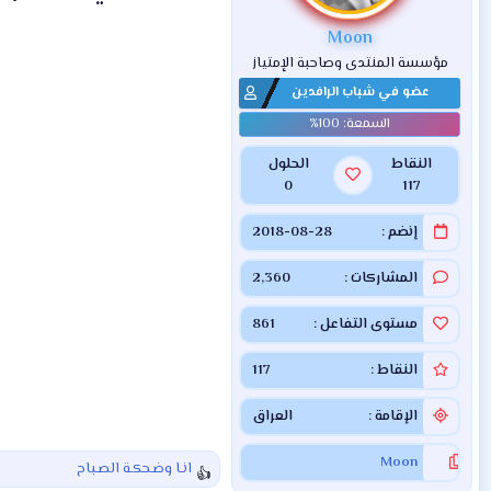
ت
:
Moon
مؤسسة المنتدى وصاحبة الإمتياز
عضو في شباب الرافدين
النقاط
الحلول
0
117
إنضم
2018-08-28
المشاركات
2,360
مستوى التفاعل
861
النقاط
117
الإقامة
العراق
Moon
انـا وضـحكـة الصـباح
ا