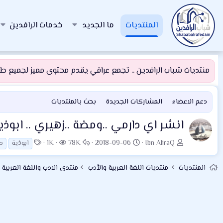
المنتديات
ما الجديد
خدمات الرافدين
منتديات شباب الرافدين .. تجمع عراقي يقدم محتوى مميز لجميع طلبة
دعم الاعضاء
المشاركات الجديدة
بحث بالمنتديات
انشر اي دارمي ..ومضة ..زهيري .. اب
ب
ت
ا
ا
ا
1K
78K
2018-09-06
Ibn AliraQ
ابوذية
د
ا
ا
ل
ل
ل
د
ر
ر
م
و
المنتديات
منتديات اللغة العربية والأدب
منتدى الادب واللغة العربية 
ئ
ي
د
ش
س
ا
خ
و
ا
و
ل
ا
د
ه
م
م
ل
د
و
ب
ا