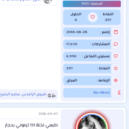
النقاط
الحلول
0
297
إنضم
2018-08-28
المشاركات
17,630
مستوى التفاعل
6,990
النقاط
297
الإقامة
العراق
Ibn AliraQ
شروق الرافدين
,
سليم البصري
ا
ل
ت
2018-09-07
ف
ا
طبعي نخلة اذا ترموني بحجار
ع