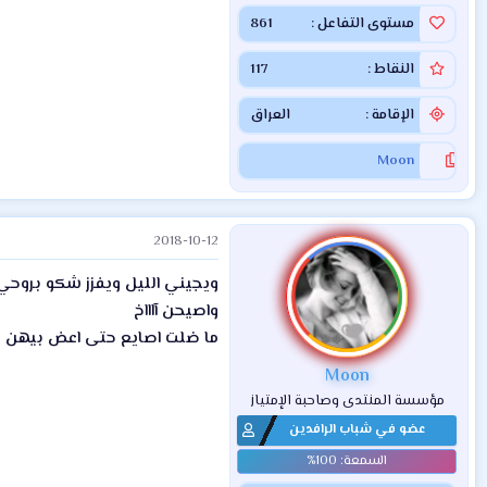
مستوى التفاعل
861
النقاط
117
الإقامة
العراق
Moon
2018-10-12
ويجيني الليل ويفزز شكو بروح
واصيحن آاااخ
ما ضلت اصايع حتى اعض بيهن
Moon
مؤسسة المنتدى وصاحبة الإمتياز
عضو في شباب الرافدين