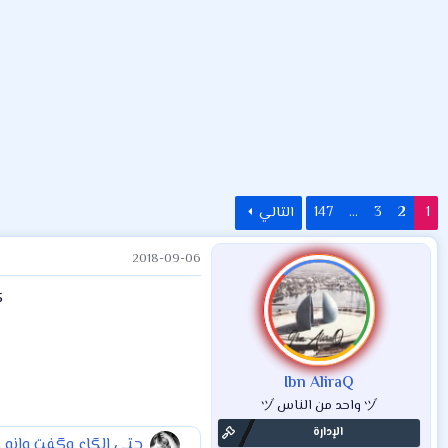
ض
د
ت
و
ء
ع
1
2
3
…
147
التالي
2018-09-06
ك
Ibn AliraQ
ヅ واحد من الناس ヅ
الإدارة
حتى الگاع وگفت وانه 