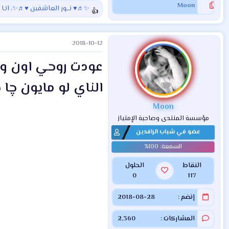
Moon
✨♬♥ نـــور العاشقين ♥♬✨
،
انـا
ا
ل
ت
2018-10-12
ف
ا
عودت روحي اون وا
ع
ل
الناي لو مايون چا
ا
ت
:
Moon
مؤسسة المنتدى وصاحبة الإمتياز
عضو في شباب الرافدين
النقاط
الحلول
0
117
إنضم
2018-08-28
المشاركات
2,360