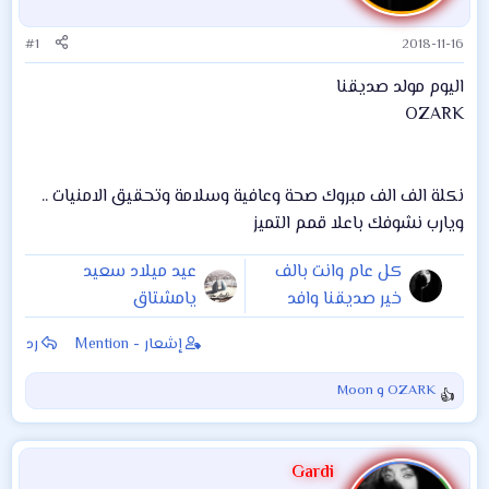
#1
2018-11-16
اليوم مولد صديقنا
OZARK
نكلة الف الف مبروك صحة وعافية وسلامة وتحقيق الامنيات ..
ويارب نشوفك باعلا قمم التميز
كل عام وانت بالف
عيد ميلاد سعيد
خير صديقنا وافد
يامشتاق
إشعار - Mention
رد
OZARK
و
Moon
ا
ل
ت
ف
Gardi
ا