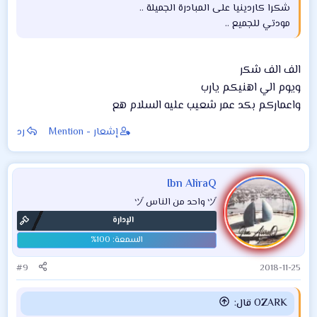
شكرا كاردينيا على المبادرة الجميلة ..​
مودتي للجميع ..​
الف الف شكر
ويوم الي اهنيكم يارب
واعماركم بكد عمر شعيب عليه السلام هع
إشعار - Mention
رد
Ibn AliraQ
ヅ واحد من الناس ヅ
الإدارة
#9
2018-11-25
OZARK قال: