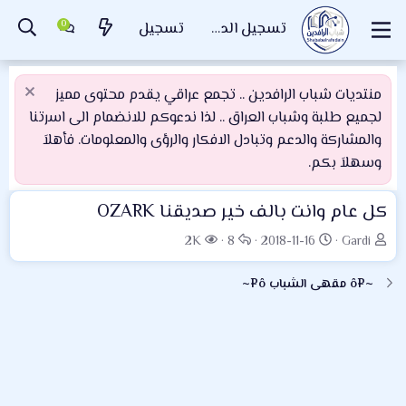
تسجيل الدخول
تسجيل
منتديات شباب الرافدين .. تجمع عراقي يقدم محتوى مميز
لجميع طلبة وشباب العراق .. لذا ندعوكم للانضمام الى اسرتنا
والمشاركة والدعم وتبادل الافكار والرؤى والمعلومات. فأهلاَ
وسهلاَ بكم.
كل عام وانت بالف خير صديقنا OZARK
ب
ت
ا
ا
2K
8
2018-11-16
Gardi
ا
ا
ل
ل
د
ر
ر
م
~¤ô مقهى الشباب ô¤~
ئ
ي
د
ش
ا
خ
و
ا
ل
ا
د
ه
م
ل
د
و
ب
ا
ض
د
ت