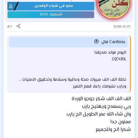
عضو في شباب الرافدين
#7
2018-11-25
Cardinia قال:
اليوم مولد صديقنا
OZARK
نكلة الف الف مبروك صحة وعافية وسلامة وتحقيق الامنيات ..
ويارب نشوفك باعلا قمم التميز
الف الف الف شكر جوجو الوردة
ربي يسعدج ويهنيج يارب
وان شاء الله عمر الطويل الج يارب
ممنون جدا
شكرا الج وللجميع