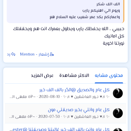
الف الف شكر
ويوم الي اهنيكم يارب
واعماركم بكد عمر شعيب عليه السلام هع
حبيبي .. الله يحفظك يارب ويطول بعمرك انت هم ويحققلك
كل امانيك
نورتنا اخوية
إشعار - Mention
رد
محتوى مشابه
الاكثر مشاهدة
عرض المزيد
كل عام والصديق @الحُر بالف الف خير
✨♬♥ نـــور العاشقين ♥♬✨
2020-08-10
~¤ô مقهى الشباب ô¤~
كل عام وانتي بخير صديقتي مون
✨♬♥ نـــور العاشقين ♥♬✨
2020-07-30
~¤ô مقهى الشباب ô¤~
كل عام وانتِ بالف الف خير غاليتنا وصديقتنا @Noor Winchester