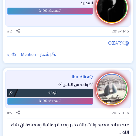
المديرة .
ع
ل
ا
ت
:
#2
2018-11-16
@OZARK
إشعار - Mention
رد
Ibn AliraQ
ヅ واحد من الناس ヅ
الإدارة
#3
2018-11-16
عيد ميلاد سعيد وانت بالف خير وصحة وعافية وسعادة ان شاء
الله ..