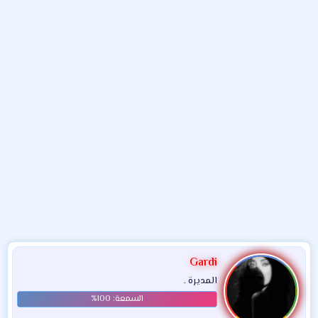
و
ء
ع
Gardi
المديرة .