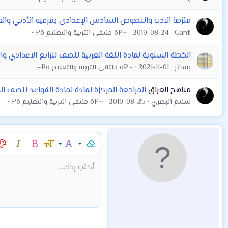
ملزمة الادب والنصوص السادس الإعدادي بفرعيه الأدبي والعلمي ٢٠١٩ اعداد الاستاذ حمزة
Gardi
2019-08-24
~¤ô ملتقى التربية والتعليم ô¤~
الخطة السنوية لمادة اللغة العربية للصف للرابع الاعدادي 
بشائر
2021-11-01
~¤ô ملتقى التربية والتعليم ô¤~
مناهج العراق
المراجعة المركزة لمادة لمادة القواعد للصف السادس العلمي و
سليم البصري
2019-08-25
~¤ô ملتقى التربية والتعليم ô¤~
إزالة التنسيق
عائلة الخط
حجم الخط
غامق
مائل
لو
9
Arial
Mod:Alert
إقتباس
كود
إدراج خط أفقي
نص مخفي مضمن
محتوى مخفي
Mod:Warning
Mod:Info
شراء المنتج
Article
Encadre
Fieldset
شراء المن
hor
أكتب ردك...
10
Book Antiqua
12
Courier New
15
Georgia
18
Tahoma