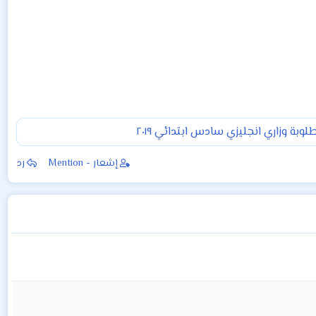
وبة وزاري انجليزي سادس ابتدائي ٢٠١٩
إشعار - Mention
رد