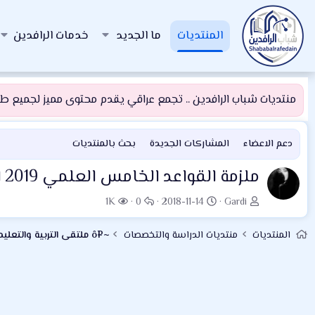
المنتديات
ما الجديد
خدمات الرافدين
منتديات شباب الرافدين .. تجمع عراقي يقدم محتوى مميز لجميع طلبة
دعم الاعضاء
المشاركات الجديدة
بحث بالمنتديات
ملزمة القواعد الخامس العلمي 2019 اعداد زهير حسون السعدي
ب
ت
ا
ا
1K
0
2018-11-14
Gardi
ا
ا
ل
ل
د
ر
ر
م
المنتديات
منتديات الدراسة والتخصصات
~¤ô ملتقى التربية والتعليم ô¤~
ئ
ي
د
ش
ا
خ
و
ا
ل
ا
د
ه
م
ل
د
و
ب
ا