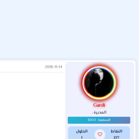
ض
د
ت
و
ء
ع
2018-11-14
Gardi
المديرة .
النقاط
الحلول
1
217