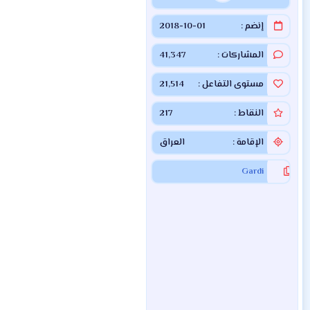
إنضم
2018-10-01
المشاركات
41,347
مستوى التفاعل
21,514
النقاط
217
الإقامة
العراق
Gardi