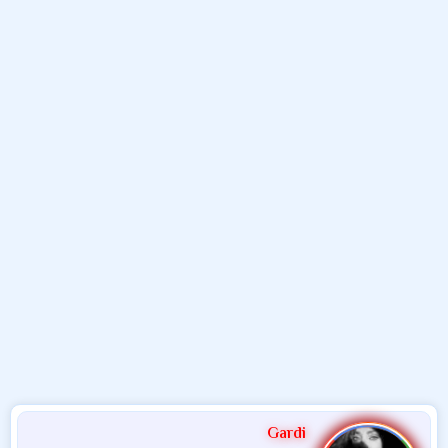
م
ل
د
و
ب
ا
ض
د
ت
و
ء
ع
Gardi