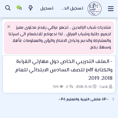
تسجيل الدخول
تسجيل
منتديات شباب الرافدين .. تجمع عراقي يقدم محتوى مميز
لجميع طلبة وشباب العراق .. لذا ندعوكم للانضمام الى اسرتنا
والمشاركة والدعم وتبادل الافكار والرؤى والمعلومات. فأهلاَ
وسهلاَ بكم.
- الملف التدريبي الخاص حول مهارتي القراءة
والكتابة pdf للصف السادس الابتدائي للعام
2018. 2019
ب
ت
ا
ا
709
0
2018-11-14
Gardi
ا
ا
ل
ل
د
ر
ر
م
~¤ô ملتقى التربية والتعليم ô¤~
ئ
ي
د
ش
ا
خ
و
ا
ل
ا
د
ه