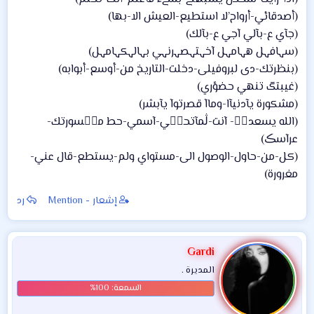
(أصدقائي-أرواح’لا استطيع-العيش الا-بها)
(جآي ع-بآلي آجي ع-بآلك)
(سہافہل هہامہل آخہتہصہرنہي بہالہكہامہل)
(بنظرتك-دى لبروفيلى-دخلت-التاريخ من-أوسع-أبوابه)
(غيبتگ تنهي حضؤري)
(مشكورة يآدنيآا-وماآ قصرتوآ يآبشر)
(الله يسعدڪۧ- آنت-ڷمآتحڪۧي-آسمي-حط مڪۧسورتك-
عرآسڪ)
(كل-من-حاول-الوصول الى-مستواي ولم-يستطع-قال عني-
مغرورة)
إشعار - Mention
رد
Gardi
المديرة .