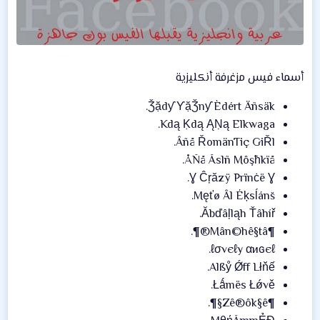
أسماء فيس مزغرفة أنكليزية
Ǯặdƴ ƳặǮnƴ Èdért Äñsäk.
Kdą Ḳdą ĄṆą Elkwaga.
Âñå ŘomänTiç GiŘl.
ÅÑå Ãslñ Môşħkïå.
Ɣ Ĉŗăzÿ Prïnċë Ɣ.
Męťø Âl Éķsĺánš.
¶Mân©hê§tâ®¶.
ℓσvєℓy αиɢєℓ.
Alßẙ Ǿff Lłňế.
Łǻmës Łǿvě.
¶Zê®ôk§ê§¶.