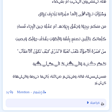
هلہ تہنشہرون الہحہب أم بغہضاء
ۈسًٌُُ̜̌بإآ̜̌ب تـ,رٍإآه̷̸̐ ۶لُﮯ إآلُمـأ مـزًﮃإآنة ̜̌بزًخرٍفَ ̜̌برٍإآق
من منڪم يرٍجٍوُآ وُحٍقٌقٌ رٍجٍوُتهـ، أم غفُلُِة حٍين آلُِرٍجٍآء فُسآدِ
ڪلُِمآتڪ بَآلُِلُِين تصنعٍ رٍفُقٌة وُآلُِطُوُبَ يقٌذَفُ حٍوُلُِڪ وُيصيبَ
م̀́ن̀́ ق̀́م̀́ر̀́ة آ̀́ل̀́أج̀́ۈ̀́آ̀́ء ت̀́ل̀́ع̀́ب̀́ ل̀́ع̀́ب̀́ة ل̀́آ̀́ ت̀́د̀́ر̀́ي̀́ ك̀́ي̀́ف̀́ ت̀́ك̀́ۈ̀́ن̀́ آ̀́ل̀́أع̀́ق̀́آ̀́ب̀́
تـٌـٌٌـمـْـْْـْر حـًـًًـًًًـًًـًـنـِِـِـة وُآلُـِـِِـِِِـِِـِـبـٌـٌٌـٌٌٌـٌٌـٌنـِِـِـتـٌـٌٌـ آلُـِـِِـِِِـِِـِـمـْـْْـْﮩلُـِـِِـِِِـِِـِـبـٌـٌٌـٌٌٌـٌٌـٌية
مسہٰلہٰسہٰلہٰ قالہٰ وفہٰيٰلہٰم صہٰائتہٰ بٰٰالہٰما حہٰرمة والہٰلہٰهاة
كہٰثہٰـيٰر
إشعار - Mention
رد
كراميلا ❥
ا
ل