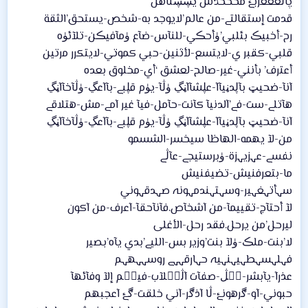
پآڷعععربۓ محححڈش يڛڛتآهل
قدمت إستقالتے-من عالم’لايوجد به-شخص-يستحق’الثقة
رح-أخبيڪ بئلبي’ۈأحڪي-للنآس-ضآع ۈمآفيڪن-تلآئۈه
قلبي-كقبر ي-لايتسع-لأثنين-حبي كموتي-لايتكرر مرتين
أعترف’ بأنني-غير-صالح-لعشق ‘أي-مخلوق بعده
آنآ-ضحيټ بآڸدڼيآآ-عڸشآآڼڲ ۈڷآ-يۈم قڸبے-بآآعڲ-ۈڷآخآآڼڲ
هآتلے-ست-فے’آلدنيآ كآنت-حآمل-فيآ غير آمے-مش-هتلاقے
آنآ-ضحيټ بآڸدڼيآآ-عڸشآآڼڲ ۈڷآ-يۈم قڸبے-بآآعڲ-ۈڷآخآآڼڲ
من-لآ يهمه-الهاظا سيخسر-الشسمو
نفسے-عہزيہزة-ۈبرستيجے-عآڷے
ما-بتعرفنيش-تضيفنيش
سہأتہغہير-وسہتہندمہونہ صہدقہوني
لآ أحتآج-تقييمآ-من آشخآص.فآنآحقآ-آعرف-من آكون
ليرحل’من يرحل.فقد رحل-الأغلى
لا’بنت-ملڪ-ۈلآ بنت’وزير بس-الليے’بدي يآه’بصير
فہلہسہطہيہنہيہ حہارقہہے روسہہھہم
عذرآ-يآبشر-ڪۧڷ-صفآت آڷڪۧلآب-فيڪۧم إلآ وفآئهآ
حبوني-آو-ڰرهونۓ-ڷا آذڰر-آني خلقت-ڰۓ آعجبهم