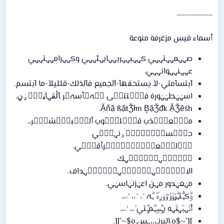
........................
أسماء فيس مزغرفة منوعة
صہہمہہتہہي كہہبہہريہہاہہئہہي وكہہرامہہتہہي
عہہنہہوانہہي.
آبتسآمتي-لآ يستحقهآ-آلجميع فآلذلك-قلليلآ-ما آبتسم.
اسہٰہٰطہٰہٰورہٰ فہۣۗتتہۣى ڪۧہﱟﺄسہﱟﺮ ﭑڵڦہآڼہۣۗۄٰڼ.
Ặňặ ßặtǮłm ḆặǮđk ẶǮĕšh.
مہۣۗعہۣۗذب قہۣۗلہۣۗوب ألہۣۗبہۣۗشہۣۗر،.
حہۣۗسہۣۣۗہۣۣۗۅنہہۣۗي
ﺄۣۗلہۣۗعہۣۣۣۗہۣۣۣۗرﺄقہۣۙي.
مۣۗہۣۗہلۣۗہۣۗہك
الاسۣۗہۣۗہتۣۗہۣۗہهۣۗہۣۗہداف.
مہٰغہٰدور مہٰن اعہٰزنہٰاسہٰي.
دۣۗكہۗۚتہۗۅٰٛۆٰٛۆٰٛﯝﯛږهۜ ہۗہ ‘ۦ ‘ۦ، ‘ۦ،.
أنۧہيۧہقۧہه بہۣۗصۣہۗمہۣۗتي’ۦ، ‘ۦ،.
][`~$o.البرنـ،،،ــس.o$~`][.