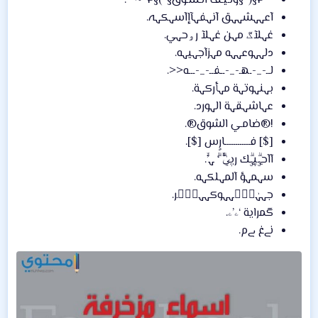
°*¤§(*§ولـيـف الـشـوق§*)§¤*~ˆ°.
آعہہشہہق آنہفہآإآسہكہہ.
غہلآڰ مہن غہلآ رۅحہي.
دلہہوعہہه مہزآجہیہه.
لــ-_-ـهـ-_-ــفــ-_-ـــه<<.
بہنہوتہة مہأركہة.
‏‏عہاشہقہة الہورد‏.
!®ضامـي الشوق®.
[$] فــــــــــــارٍس [$].
آآحہۣۗپہۣۗك رپيٰۗٛۧۙ ‘ٰۗ ﮩ’ٰۙ.
سہمہؤ آلمہلكہه.
جہہٰہۣۗہہوكہہہۣۗر.
‏‏گمراية ‘ۦ’ۦ‏.
‏‏نےغ ےم.‏