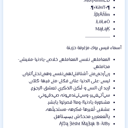
MθήÃmmẺĐ.
¶»KênT«¶.
ĺβŗĀĥĺm.
ŁöŁøÕ.
MąŁąĶ
.............................
أسماء فيس بوك مزغرفة حزينة
المعاملهے نفسے المعاملهے خلاصے-يادنيا-مفيشے-
مجاملهے.
ربےأرحمےمنے-أشتاقتےلهمےنفسے وهمےتحتےألترابے.
ليسے-على الدنيا-عتابے فگلے-منے فيها-گلآبے.
آريد آن-آنسے و-ڷڪن-آلذڪري تعشق-آلرجۈع.
سہأتہغہير-وسہتہندمہونہ صہدقہوني.
مشكورة يآدنيآا-وماآ قصرتوآ يآبشر.
عشقيے-ڷغيرهآ-ﻓڪرهہ-ﻣستحيڷهہ.
پآڷعععربۓ مححڈش يڛڛتآهل.
ĄŊą Ȝêšht ḾąȜąk B-ÀlBy