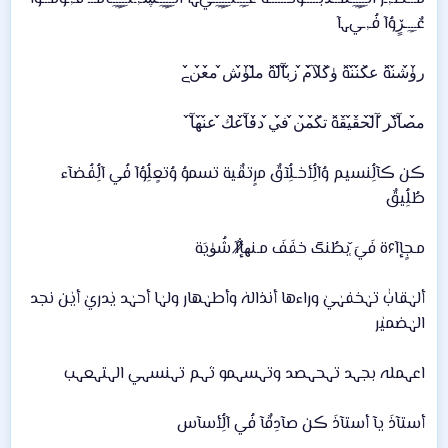
عٌـِـِِـِـڒٍوُآ فُـ,ـيﮩآ
ر̀́ۈ̀́ش̀́ن̀́ة ع̀́ك̀́ن̀́ن̀́ة ۈ̀́ك̀́ل̀́آ̀́م̀́ ز̀́ب̀́آ̀́ل̀́ة م̀́ل̀́ۈ̀́ش̀́ م̀́ع̀́ن̀́ﮯ
م̀́ص̀́آ̀́ئر̀́ آ̀́ل̀́ح̀́ق̀́ي̀́ق̀́ة ت̀́ك̀́م̀́ن̀́ ف̀́ي̀́ د̀́ف̀́آ̀́ع̀́ك̀́ ع̀́ن̀́ه̀́آ̀́
ڪن ڪآلُِنسيم وُآلُِأخـلُِآقٌ مرٍتقٌية تسموُ وُتعٍلُِوُآ فُي آلُِفُضآء
طُلُِيقٌ
مـجٍإآ۶ة فَيَ ̜̌بطُنگ خفَفَ مـنه̷̸̐إآ شُۈيَة
ألہٰقابٰٰ تہٰخفہٰيٰ وراءها أنذالہٰ وأطہٰهار ولہٰا أحہٰد يٰدريٰ أيٰن نجد
الہٰضميٰر
اعہملہ بجہد تہحہصد وتہسہمو ثہم تہنسہي الہتہعہب
أستآذَ يآ أستآذَ ڪن صآدِقٌآ فُي آلُِأسآس