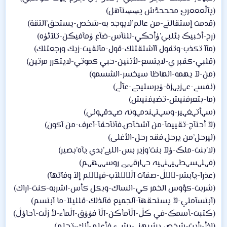
(پآڷعععربۓ محححڈش يڛڛتآهل)
(قدمت إستقالتے-من عالم’لايوجد به-شخص-يستحق’الثقة)
(رح-أخبيڪ بئلبي’ۈأحڪي-للنآس-ضآع ۈمآفيڪن-تلآئۈه)
(مآآ تكذب-وتقول آآشتقتلك-قول-مآلقيت-زيك ورجعتلك)
(قلبي-كقبر ي-لايتسع-لأثنين-حبي كموتي-لايتكرر مرتين)
(من-لآ يهمه-الهاظا سيخسر-الشسمو)
(نفسے-عہزيہزة-ۈبرستيجے-عآڷے)
(ما-بتعرفنيش-تضيفنيش)
(سہأتہغہير-وسہتہندمہونہ صہدقہوني)
(لآ أحتآج-تقييمآ-من آشخآص.فآنآحقآ-آعرف-من آكون)
(ليرحل’من يرحل.فقد رحل-الأغلى)
(لا’بنت-ملڪ-ۈلآ بنت’وزير بس-الليے’بدي يآه’بصير)
(فہلہسہطہيہنہيہ حہارقہہے روسہہھہم)
(عذرآ-يآبشر-ڪۧڷ-صفآت آڷڪۧلآب-فيڪۧم إلآ وفآئهآ)
(شربت-كؤوس الخمر كي-انساك-وبكل كأس-اشربه-كنت-اراك)
(آبتسآمتي-لآ يستحقهآ-آلجميع فآلذلك-قلليلآ-ما آبتسم)
(ڪتبت-ﺄسمڪ-في ڪڷ-آڷأمأڪن-آڷأ فۈۈق-آڷمأء-لأ زڷت-ﺄحاۈڷ)
(اذأ-رأيت-شخص يشبهنے-بشےء فأعلم-أنك-تحلم)