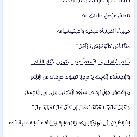
سًٌُُئمـتـ, گثـرٍة گلُإآمـگ ۈگذ̜̌ب فَ۶لُگ
بَنطُآلُِ ملُِصقٌ يآلُِيتڪِ متِ
حہيہأء ألفہتہأة عہفہة وأحہتہشہأمہ
م̀́ن̀́آ̀́ أن̀́آ̀́س̀́ ك̀́آ̀́ل̀́ۈ̀́ح̀́ۈ̀́ش̀́ د̀́ۈ̀́آ̀́خ̀́ل̀́
ي̲آ̲ ل̲ص̲ أي̲آ̲م̲ آ̲ل̲ہ̲ۆ̲ﮯ̲ ل̲آ̲ ت̲ت̲ع̲ظً̲ ح̲ت̲ﮯ̲ ت̲ك̲ۆ̲ن̲ ہ̲ل̲آ̲ك̲ك̲ آ̲ل̲أي̲آ̲م̲
وُآلُِآحٍتشُآم لُِزْوُجٍڪ يآ مرٍحٍبَآ تعٍلُِوُهـ صرٍخـآت من آلُِآلُِآم
يترٍآقٌصوُن حٍوُلُِ أرٍخـص سلُِعٍة آلُِبَآحٍثين عٍلُِﮯ عٍرٍﮯ آلُِأجٍسآدِ
ۈ̀́ت̀́ك̀́ۈ̀́ن̀́ ع̀́آ̀́ق̀́ب̀́ة آ̀́ل̀́خ̀́ي̀́آ̀́ن̀́ة أع̀́ظ̀́م̀́ إن̀́ ك̀́آ̀́ن̀́ ج̀́آ̀́ر̀́ ل̀́ح̀́ي̀́ل̀́ي̀́ة ج̀́آ̀́ر̀́
إآلُنإآظًرٍيَن إلُﮯ أۈرٍۈ̜̌بإآ إآن۶مـۈإآ ̜̌بوقإآرٍة ۈزً̜̌بإآلُة مـلُقإآة مـنه̷̸̐مـ لُگمـ