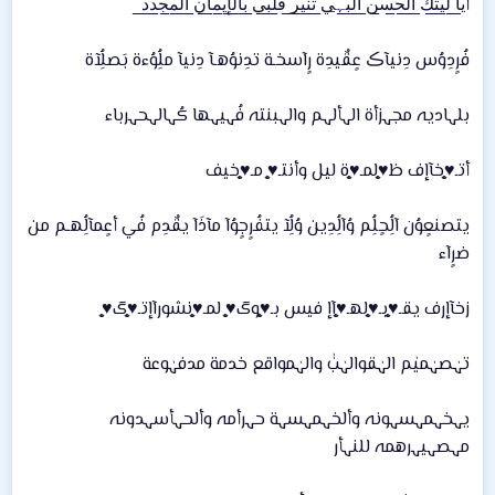
أي̲آ̲ ل̲ي̲ت̲ك̲ آ̲ل̲ح̲س̲ن̲ آ̲ل̲ب̲ہ̲ي̲ ت̲ن̲ي̲ر̲ ق̲ل̲ب̲ي̲ ب̲آ̲ل̲إي̲م̲آ̲ن̲ آ̲ل̲م̲ج̲د̲د̲
فُرٍدِوُس دِنيآڪ عٍقٌيدِة رٍآسخـة تدِنوُهـآ دِنيآ ملُِوُءة بَصلُِآة
بلہاديہ مجہزأة الہألہم والہبنتہ فُہيہها كُہالہحہرباء
أتـ♥̨̥̬̩خآإف ظ♥̨̥̬̩لمـ♥̨̥̬̩ة ليل وأنتـ♥̨̥̬̩ مـ♥̨̥̬̩خيف
يتصنعٍوُن آلُِحٍلُِم وُآلُِدِين وُلُِآ يتفُرٍجٍوُآ مآذَآ يقٌدِم فُي أعٍمآلُِهـم من
ضرٍآء
زخآإرف يقـ♥̨̥̬̩بـ♥̨̥̬̩لهـ♥̨̥̬̩آإ فيس بـ♥̨̥̬̩وگ♥̨̥̬̩ لمـ♥̨̥̬̩نشورآإتـ♥̨̥̬̩گ♥̨̥̬̩
تہٰصہٰميٰم الہٰقوالہٰبٰٰ والہٰمواقع خدمة مدفہٰوعة
يہخہمہسہونہ وألخہمہسہة حہرأمہ وألحہأسہدونہ
مہصہيہرهمہ للنہأر