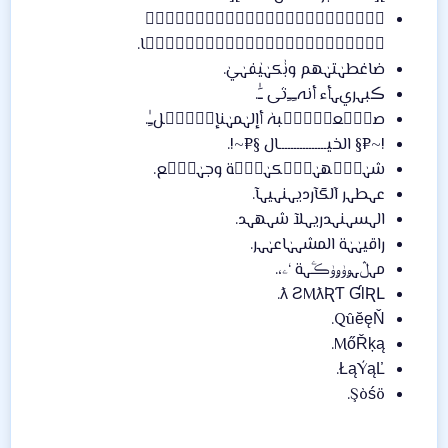
ﺂۣۗلۣۗہۣۗصۣۗہۣۗقۣۗہۣۗرۣۗ
شۣۗہۣۗخۣۗہۣۗصۣۗہۣۗيۣۗہۣۗا.
ضاغطہٰتہٰهم وبٰٰكہٰيٰفہٰيٰ.
ڪبہريﮩأء أنہﹻﹻثى ﹷٰ.
‏صہۣۗعہۣۗہۧبہٰ أإلہٰمہٰنإأۗہۣۗلﹻٰ‏.
!~¤§ الخيــــــــــــــــال §¤~!.
شہٰہۣۗهہٰہۣۚكہٰہۣۚة وجہٰہۣۗع.
عہطہر آلگآرديہنہيہآ.
الہسہنہدريہلآ شہهہد.
راقيہٰہٰة المشہہٰاعہٰہر.
مہڷہۄﯜۄﯜڪۧہة ‘ۦ،.
ƛ ƧMƛƦƬ ƓƖƦԼ.
QûĕęŇ.
MőŘķą.
ŁąÝąĽ.
Şòśö.