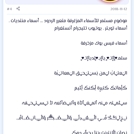
#4
2018-11-12
موضوع مستمر للأسماء المزغرفة متعرر الردود ... أسماء منتديات .
أسماء تويتر . يوتيوب تليجرام أنستغرام
أسماء فيس بوك مزخرفة
سلمـ♥̨̥̬̩آإتـ♥̨̥̬̩ يآإبـ♥̨̥̬̩لديآإتـ♥̨̥̬̩
الہٰعتہٰابٰٰ لہٰمن يٰسہٰتہٰحہٰق الہٰمعاتہٰبٰٰة
ڪلُِمآتڪ ڪتيرٍة لُِڪنڪ لُِئيم
سہئمہتہ مہنہ ألمہغہألأة وألبہضأئعہ لأ تہسہتہحہقہ
نـِِـِـڒٍآﮩتـٌـٌٌـكُـُ فُـ,ـي آلُـِـِِـِِِـِِـِـعٌـِـِِـِـڊلُـِـِِـِِِـِِـِـ وُآلُـِـِِـِِِـِِـِـصُـ,ـبـٌـٌٌـٌٌٌـٌٌـٌر وُآلُـِـِِـِِِـِِـِـآنـِِـِـصُـ,ـآفُـ,ـ
نصآبَ آلُِآنترٍنت رٍبَنآ يحٍرٍقٌ دِمڪ