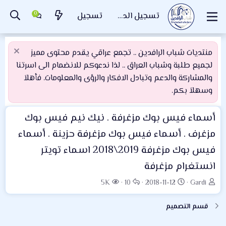
تسجيل الدخول
تسجيل
منتديات شباب الرافدين .. تجمع عراقي يقدم محتوى مميز
لجميع طلبة وشباب العراق .. لذا ندعوكم للانضمام الى اسرتنا
والمشاركة والدعم وتبادل الافكار والرؤى والمعلومات. فأهلاَ
وسهلاَ بكم.
أسماء فيس بوك مزغرفة . نيك نيم فيس بوك
مزغرف . أسماء فيس بوك مزغرفة حزينة . أسماء
فيس بوك مزغرفة 2019\2018 اسماء تويتر
انستغرام مزغرفة
ب
ت
ا
ا
5K
10
2018-11-12
Gardi
ا
ا
ل
ل
د
ر
ر
م
قسم التصميم
ئ
ي
د
ش