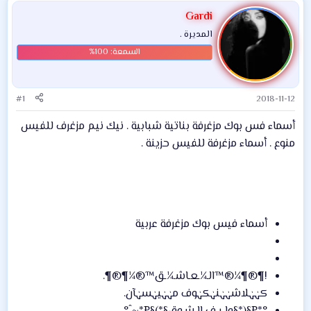
Gardi
المديرة .
#1
2018-11-12
أسماء فس بوك مزغرفة بناتية شبابية . نيك نيم مزغرف للفيس
منوع . أسماء مزغرفة للفيس حزينة .
أسماء فيس بوك مزغرفة عربية
!¶®¶¼®™الـ¼ـعـاشـ¼ـق™®¼¶®¶.
كہٰہٰلاشہٰہٰنہٰكہٰوف مہٰہٰيہٰسہٰآن.