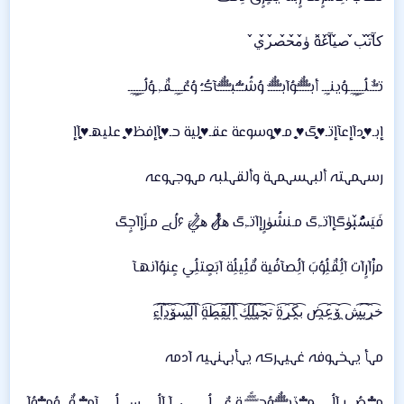
ك̀́آ̀́ت̀́ب̀́ ص̀́ي̀́آ̀́غ̀́ة ۈ̀́م̀́ح̀́ص̀́ر̀́ي̀́
تـٌـٌٌـلُـِـِِـِِِـِِـِـوُينـِِـِـ أبـٌـٌٌـٌٌٌـٌٌـٌوُآبـٌـٌٌـٌٌٌـٌٌـٌ وُشُـُـُُـُبـٌـٌٌـٌٌٌـٌٌـٌآكُـُ وُعٌـِـِِـِـقٌـ,ـوُلُـِـِِـِِِـِِـِـ
إبـ♥̨̥̬̩دآإعآإتـ♥̨̥̬̩گ♥̨̥̬̩ مـ♥̨̥̬̩وسوعة عقـ♥̨̥̬̩لية حـ♥̨̥̬̩آإفظ♥̨̥̬̩ عليهـ♥̨̥̬̩آإ
رسہمہتہ ألبہسہمہة وألقہلبہ مہوجہوعہ
فَيَسًٌُُ̜̌بۈگإآتـ,گ مـنشُۈرٍإآتـ,گ ه̷̸̐لُ ه̷̸̐يَ ۶لُﮯ مـزًإآجٍگ
مزْآرٍآت آلُِقٌلُِوُبَ آلُِصآفُية قٌلُِيلُِة آبَعٍتلُِي عٍنوُآنهـآ
خ̯͡ر̯͡ب̯͡ش̯͡ ۆ̯͡ع̯͡ض ب̯͡ك̯͡ر̯͡ة ت̯͡ج̯͡ي̯͡ل̯͡ك̯͡ آ̯͡ل̯͡ق̯͡ط̯͡ة آ̯͡ل̯͡س̯͡ۆ̯͡د̯͡آ̯͡ء
مہأ يہخہوفہ غہيہركہ يہأبہنہيہ آدمہ
مـْـْْـْصُـ,ـر آلُـِـِِـِِِـِِـِـمـْـْْـْڏبـٌـٌٌـٌٌٌـٌٌـٌوُحـًـًًـًًًـًًـًـة عٌـِـِِـِـلُـِـِِـِِِـِِـِـيﮩآ آلُـِـِِـِِِـِِـِـڛـ,ـلُـِـِِـِِِـِِـِـآمـْـْْـْ قٌـ,ـوُمـْـْْـْوُآ