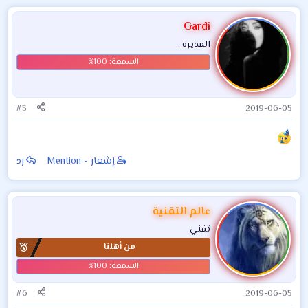
ت
ف
Gardi
ا
المديرة .
ع
ل
ا
ت
:
#5
2019-06-05
إشعار - Mention
رد
عالم التقنية
تقني
من أهلنا
#6
2019-06-05