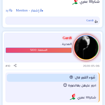
شكراااا عمري
إشعار - Mention
رد
Gardi
ا
ل
ت
ف
Gardi
ا
المديرة .
ع
ل
ا
ت
:
#10
2020-05-06
ضًـوِء آلَقَمِر قال:
😊
ادور عليهن بهالصورة
شكراااا عمري