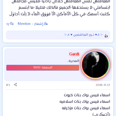
المعاملهے نفسے المعاملهے خلاصے-يادنيا-مفيشے-مجاملهے
آبتسآمتي-لآ يستحقهآ-آلجميع فآلذلك-قلليلآ-ما آبتسم
ڪتبت-ﺄسمڪ-في ڪڷ-آڷأمأڪن-آڷأ فۈۈق-آڷمأء-لأ زڷت-ﺄحاۈڷ
إشعار - Mention
رد
✨♬♥ نـــور العاشقين ♥♬✨
ا
ل
ت
ف
Gardi
ا
المديرة .
ع
ل
ا
ت
:
#3
2018-11-12
اسماء فيس بوك بنات كيوت
اسماء فيس بوك بنات اسلاميه
اسماء فيس بوك بنات مزخرفه
(ﺄحبڪ ربے)