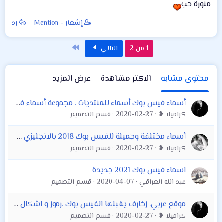
منورة حب
إشعار - Mention
رد
الاخير
1 من 2
التالي
محتوى مشابه
الاكثر مشاهدة
عرض المزيد
أسماء فيس بوك أسماء للمنتديات . مجموعة أسماء فيس بوك للبنات . أسماء فيس بوك للشباب . أسماء فيس بوك للحب أسماء فيس حزينة . رومانسية . أنستغرام تويتر
كراميلا ❥
2020-02-27
قسم التصميم
أسماء مختلفة وجميلة للفيس بوك 2018 بالانجليزي ومعناها بالعربي
كراميلا ❥
2020-02-27
قسم التصميم
اسماء فيس بوك 2021 جديدة
عبد الله العراقي
2020-04-07
قسم التصميم
موقع عربي. زخارف يقبلها الفيس بوك .رموز و اشكال منوعة جاهزة للنسخ حروف طويلة مزخرفة أعكس إسمك او النص زخرف بنفسك بعض الزخارف الإ
كراميلا ❥
2020-02-27
قسم التصميم