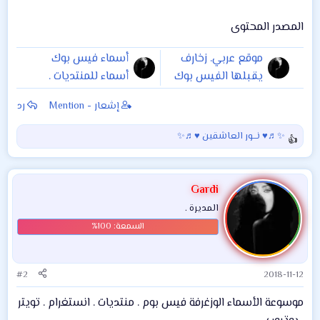
المصدر المحتوى
موقع عربي. زخارف
أسماء فيس بوك
يقبلها الفيس بوك
أسماء للمنتديات .
.رموز و اشكال منوعة
مجموعة أسماء فيس
إشعار - Mention
رد
جاهزة للنسخ حروف
بوك للبنات . أسماء
طويلة مزخرفة أعكس
فيس بوك للشباب .
✨♬♥ نـــور العاشقين ♥♬✨
ا
إسمك او النص زخرف
أسماء فيس بوك
ل
بنفسك بعض
للحب أسماء فيس
ت
الزخارف الإ
حزينة . رومانسية .
ف
Gardi
ا
أنستغرام تويتر
المديرة .
ع
ل
ا
ت
:
#2
2018-11-12
موسوعة الأسماء الوزغرفة فيس بوم . منتديات . انستغرام . تويتر