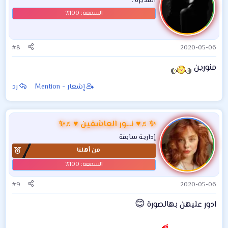
المديرة .
#8
2020-05-06
منورين
إشعار - Mention
رد
✨♬♥ نـــور العاشقين ♥♬✨
إداريـة سابقة
من أهلنا
#9
2020-05-06
😊
ادور عليهن بهالصورة