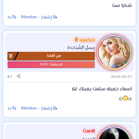
شكرا ست
إشعار - Mention
رد
كراميلا ❥
عٍـسلُِ آلُِشُبَـآبَ♔
من أهلنا
#7
2020-02-27
اسماء جميله سلمت يمينك غلا
إشعار - Mention
رد
Gardi