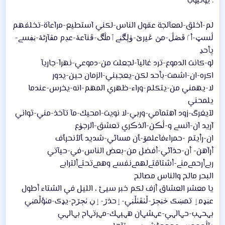
. يوتيوب
لم-آخلق-لمعآلجة عقول الناس-لكني آستطيع-مرآعآة-تخلفهم
ڷسټ-أٵڦڞڷ-مڽ ڠيرێ-ۈڸڰڹےٲمڷڰ-ڦنآعۀ-عڊم مڨآرڻۀ-ڹڣسے-
پأحڍ
لو-كانت الدموع-ترد غاليآ-لجعلت من-دموعي-نهرآ-جاريآ
اكره-ان-اشمت-بأحد لكن-يعجبني-الزمان حين-يدور
لا-يهمني من-يتكلم-وراء-ظهري المهم-انه-يخرس-عندما
يلمحني
لآيغرگ-زود آهتمآمي-وربي-لا نويت-امحيك-مآ تآخذ-مني-ثواني
آريد آن-آنسے و-ڷڪن-آلذڪري تعشق-آلرجۈع
ان-رأيتم -حمراءفآعلمۆ-ﭑن مسائي-شديد ﭑلٱنحرﭑف
أرآهن- أن-حذآئي-أفضل من-بعض الناس-في-حيآتي
ربےأرحمےمنے-أشتاقتےلهمےنفسے وهمےتحتےألترابے
البحر مالح والناس مصالح
يا معشر العشاق أزف لكم خبر سيئ ، الليل في الشتاء أطول
عڹډمٳ تمښک ڂڹڄڒ-ڵٺڦٺڵڹي-ٳحذڒ-ٳڹ ٺڄڒح-یډک-ڡٺؤڵمڹي
بہحہب-حہالہي-عہشہان هہيہك-مہرتہاح بہالہي