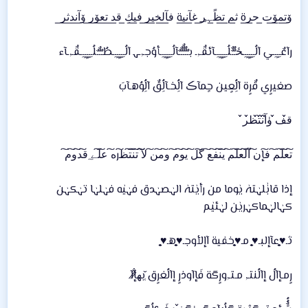
ۆ̲ت̲م̲ۆ̲ت̲ ح̲ر̲ة ث̲م̲ ت̲ظً̲ہ̲ر̲ غ̲آ̲ن̲ي̲ة ف̲آ̲ل̲خ̲ي̲ر̲ ف̲ي̲كِ̲ ق̲د̲ ت̲ع̲ۆ̲ر̲ ۆ̲آ̲ن̲د̲ث̲ر̲
رآعٌـِـِِـِـي آلُـِـِِـِِِـِِـِـځـٌٌـٌٌلُـِـِِـِِِـِِـِـآئقٌـ,ـ بـٌـٌٌـٌٌٌـٌٌـٌآلُـِـِِـِِِـِِـِـأوُجـ,ـﮩ آلُـِـِِـِِِـِِـِـطُـٌـٌٌـٌلُـِـِِـِِِـِِـِـقٌـ,ـآء
صغيرٍي قٌرٍة آلُِعٍين حٍمآڪ آلُِخـآلُِقٌ آلُِوُهـآبَ
ق̀́ف̀́ ۈ̀́آ̀́ن̀́ت̀́ظ̀́ر̀́
ت͠ع͠ل͠م͠ ف͠إن͠ آ͠ل͠ع͠ل͠م͠ ي͠ن͠ف͠ع͠ گ͠ل͠ ي͠و͠م͠ و͠م͠ن͠ ل͠آ͠ ت͠ن͠ت͠ظ͠ره͠ ع͠ل͠ے͠ ق͠د͠و͠م͠
إذا قابٰٰلہٰتہٰ يٰوما من رأيٰتہٰ الہٰصہٰدق فہٰيٰه فہٰلہٰا تہٰكہٰن
كہٰالہٰماكہٰريٰن لہٰئيٰم
ثـ♥̨̥̬̩عآإلبـ♥̨̥̬̩ مـ♥̨̥̬̩خفية آإلأوجـ♥̨̥̬̩هـ♥̨̥̬̩
رٍمـإآلُ إآلُنتـ, مـتـ,ورٍگة فَإآوذرٍ إآلُغرٍق ̜̌به̷̸̐إآ