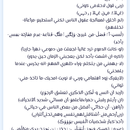
(ربى قول لاحلامى كونى)
(غہلآڰ مہن غہلآ رۅحہي)
(لم-آخلق-لمعآلجة عقول الناس-لكني آستطيع-مرآعآة-
تخلفهم)
(ڷسټ-أٵڦڞڷ-مڽ ڠيرێ-ۈڸڰڹےٲمڷڰ-ڦنآعۀ-عڊم مڨآرڻۀ-ڹڣسے-
پأحڍ)
(لو-كانت الدموع-ترد غاليآ-لجعلت من-دموعي-نهرآ-جاريآ)
(اكره-ان-اشمت-بأحد لكن-يعجبني-الزمان حين-يدور)
(لا-يهمني من-يتكلم-وراء-ظهري المهم-انه-يخرس-عندما
يلمحني)
(لآيغرگ-زود آهتمآمي-وربي-لا نويت-امحيك-مآ تآخذ-مني-
ثواني)
(آريد آن-آنسے و-ڷڪن-آلذڪري تعشق-آلرجۈع)
(ان-رأيتم رقبتي-حمراءفآعلمۆ-ﭑن مسائي-شديد ﭑلٱنحرﭑف)
(أرآهن- أن-حذآئي-أفضل من-بعض الناس-في-حيآتي)
(ربےأرحمےمنے-أشتاقتےلهمےنفسے وهمےتحتےألترابے)
(أحد’كبآر شخصيآت آڷفيس-بۈۈۈڪ)
(عڹډمٳ تمښک ڂڹڄڒ-ڵٺڦٺڵڹي-ٳحذڒ-ٳڹ ٺڄڒح-یډک-ڡٺؤڵمڹي)