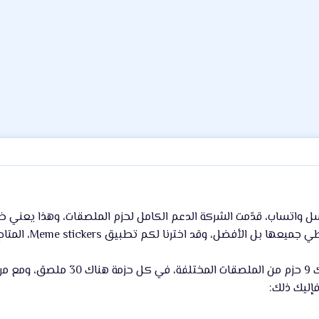
سل واتساب، قدّمت الشركة الدعم الكامل لحزم الملصقات، وهذا يعني ظ
 وقد اخترنا لكم تطبيق Meme stickers، المتاح حاليًا فقط على متجر قوقل بلاي.
من ناحيته هذا التطبيق يُقدّم 
إليك ذلك: