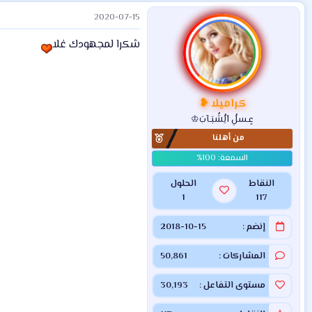
2020-07-15
شكرا لمجهودك غلا
كراميلا ❥
عٍـسلُِ آلُِشُبَـآبَ♔
من أهلنا
النقاط
الحلول
1
117
إنضم
2018-10-15
المشاركات
50,861
مستوى التفاعل
30,193