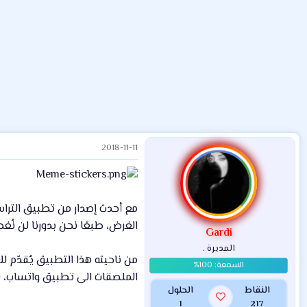
ض
د
ت
و
ء
ع
2018-11-11
مع أحدث إصدار من تطبيق الترا
الغرض، طبعًا نحن بدورنا لن نُغطي جميعها بل الأفضل،
Gardi
المديرة .
الملصقات الى تطبيق واتساب، ف
النقاط
الحلول
1
217