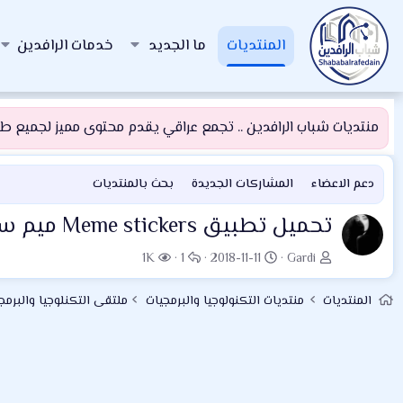
المنتديات
ما الجديد
خدمات الرافدين
منتديات شباب الرافدين .. تجمع عراقي يقدم محتوى مميز لجميع طلبة
دعم الاعضاء
المشاركات الجديدة
بحث بالمنتديات
تحميل تطبيق Meme stickers ميم ستيكرز . تطبيق Meme stickers يُقدّم لك حزم ملصقات لاستخدامها في واتساب
ب
ت
ا
ا
1K
1
2018-11-11
Gardi
ا
ا
ل
ل
د
ر
ر
م
المنتديات
منتديات التكنولوجيا والبرمجيات
ملتقى التكنلوجيا والبرمج
ئ
ي
د
ش
ا
خ
و
ا
ل
ا
د
ه
م
ل
د
و
ب
ا