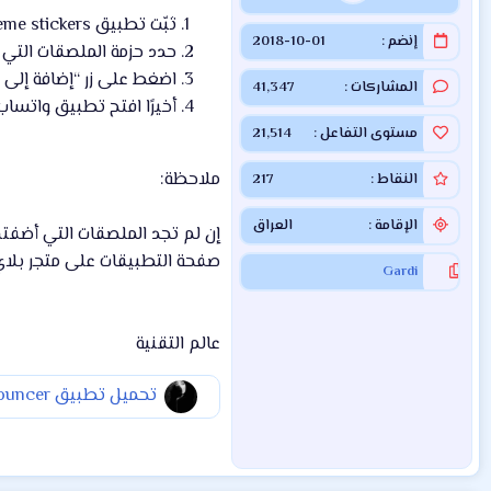
ثبّت تطبيق Meme stickers
إنضم
2018-10-01
حدد حزمة الملصقات التي ت
اضغط على زر “إضافة إلى 
المشاركات
41,347
أخيرًا افتح تطبيق واتساب
مستوى التفاعل
21,514
ملاحظة:
النقاط
217
الإقامة
العراق
إن لم تجد الملصقات التي أضفته
صفحة التطبيقات على متجر بلاي
Gardi
عالم التقنية