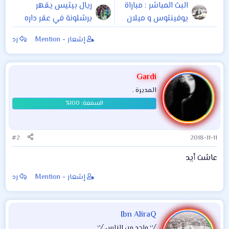
البث المباشر : مباراة
ريال بيتيس يقهر
يوفينتوس و ميلان
برشلونة في عقر داره
11/11/2018
إشعار - Mention
رد
Gardi
المديرة .
#2
2018-11-11
عاشت أيد
إشعار - Mention
رد
Ibn AliraQ
ヅ واحد من الناس ヅ