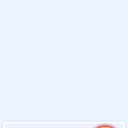
و
ب
ا
ض
د
ت
و
ء
ع