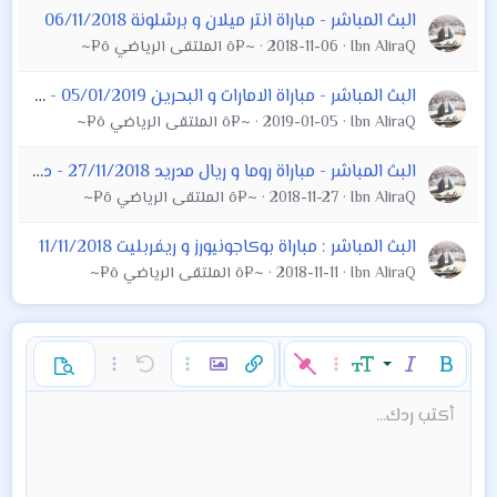
البث المباشر - مباراة انتر ميلان و برشلونة 06/11/2018
Ibn AliraQ
2018-11-06
~¤ô الملتقى الرياضي ô¤~
البث المباشر - مباراة الامارات و البحرين 05/01/2019 - كأس امم اسيا 2019
Ibn AliraQ
2019-01-05
~¤ô الملتقى الرياضي ô¤~
البث المباشر - مباراة روما و ريال مدريد 27/11/2018 - دوري أبطال اوروبا
Ibn AliraQ
2018-11-27
~¤ô الملتقى الرياضي ô¤~
البث المباشر : مباراة بوكاجونيورز و ريفربليت 11/11/2018
Ibn AliraQ
2018-11-11
~¤ô الملتقى الرياضي ô¤~
غامق
مائل
حجم الخط
خيارات إضافية…
إدراج رابط
إدراج صورة
تراجع
خيارات إضافية…
خيارات إضافية…
معاينة
9
محاذاة لليسار
حفظ المسودة
قائمة مرتبة
عادي
إعادة
لون النص
الإبتسامات
إقتباس
تبديل الـ BB code
ميديا
عائلة الخط
قائمة
Background Color
إزالة التنسيق
إدراج جدول
المسودات
المحاذاة
كود
إدراج خط أفقي
محتوى مخفي
تنسيق الفقرة
مشطوب
مسطر
كود مضمن
نص مخفي مضمن
أكتب ردك...
Arial
10
حذف المسودة
عنوان 1
Book Antiqua
توسيط
قائمة غير مرتبة
12
Courier New
15
محاذاة لليمين
مسافة بادئة