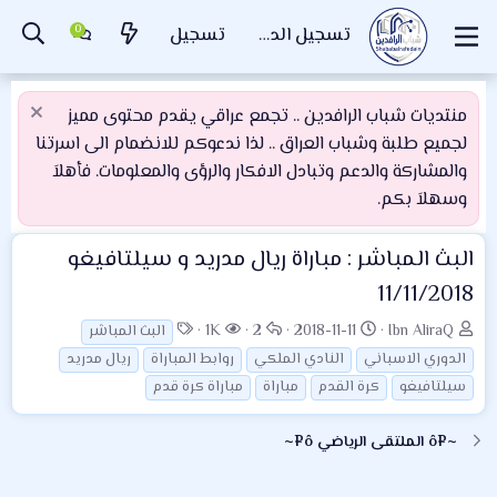
تسجيل الدخول
تسجيل
منتديات شباب الرافدين .. تجمع عراقي يقدم محتوى مميز
لجميع طلبة وشباب العراق .. لذا ندعوكم للانضمام الى اسرتنا
والمشاركة والدعم وتبادل الافكار والرؤى والمعلومات. فأهلاَ
وسهلاَ بكم.
البث المباشر : مباراة ريال مدريد و سيلتافيغو
11/11/2018
ب
ت
ا
ا
ا
1K
2
2018-11-11
Ibn AliraQ
البث المباشر
ا
ا
ل
ل
ل
الدوري الاسباني
النادي الملكي
روابط المباراة
ريال مدريد
د
ر
ر
م
و
سيلتافيغو
كرة القدم
مباراة
مباراة كرة قدم
ئ
ي
د
ش
س
ا
خ
و
ا
و
~¤ô الملتقى الرياضي ô¤~
ل
ا
د
ه
م
م
ل
د