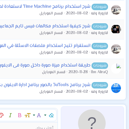
شرح استخدام برنامج Time Machine لاستعادة لملفات المحذوفة
شروحات
قارورة وفه
2020-08-02
قسم الموبايل
شرح كيفية استخدام مكالمات فيس تايم الجماعية
شروحات
قارورة وفه
2020-08-02
قسم الموبايل
انستقرام تتيح استخدام ملصقات الاسئلة في الم
شروحات
قارورة وفه
2020-08-02
قسم الموبايل
طريقة استخدام ميزة صورة داخل صورة فى الايفون
شروحات
Ibn AliraQ
2020-11-28
قسم الموبايل
شرح برنامج 3uTools بالصور برنامج ادارة الايفون بكل سهولة
شروحات
قارورة وفه
2020-08-02
قسم الموبايل
إزالة التنسيق
عائلة الخط
حجم الخط
غامق
مائل
لو
9
Arial
Mod:Alert
إقتباس
كود
إدراج خط أفقي
نص مخفي مضمن
محتوى مخفي
Mod:Warning
Mod:Info
شراء المنتج
Article
Encadre
Fieldset
شراء المن
hor
أكتب ردك...