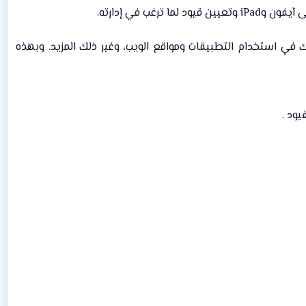
 في إدارته.​
ة التي تقضيها أنت وأطفالك في استخدام التطبيقات ومواقع الويب، وغير ذلك المزيد. وبهذه
ود .​