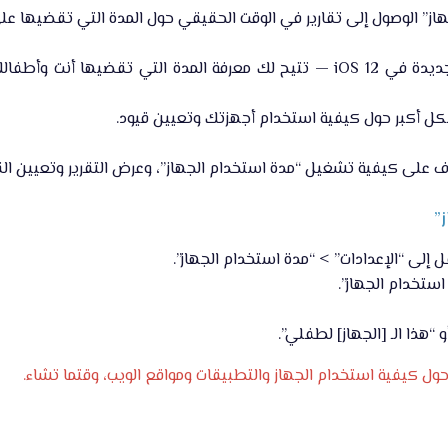
 إلى تقارير في الوقت الحقيقي حول المدة التي تقضيها على آيفون وiPad وتعيين قيود لما ترغب
مدة استخدام الجهاز”‏ — ‏ميزة جديدة في iOS 12‏ — ‏تتيح لك معرفة المد
كل أكبر حول كيفية استخدام أجهزتك وتعيين قيود.​
ّف على كيفية تشغيل “مدة استخدام الجهاز”، وعرض التقرير وتعيين القي
”
تخدام الجهاز”.​
و “هذا الـ [الجهاز] لطفلي”.​
ول كيفية استخدام الجهاز والتطبيقات ومواقع الويب، وقتما تشاء.