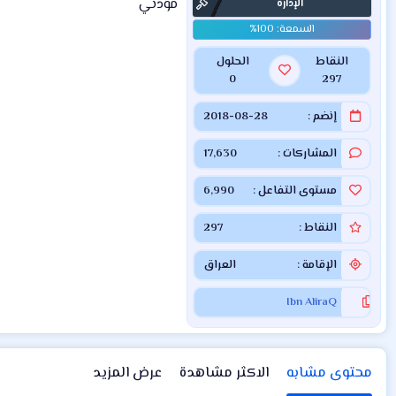
مودتي
الإدارة
النقاط
الحلول
0
297
إنضم
2018-08-28
المشاركات
17,630
مستوى التفاعل
6,990
النقاط
297
الإقامة
العراق
Ibn AliraQ
محتوى مشابه
الاكثر مشاهدة
عرض المزيد