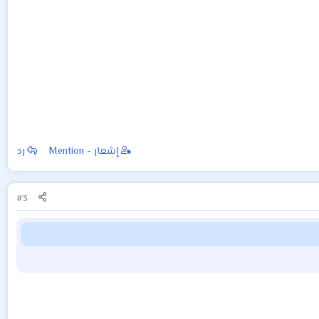
إشعار - Mention
رد
#3