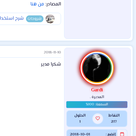
المصادر:
من هنا
شرح استخدام برنامج Time Machine ل
شروحات
2018-11-10
شكرا مدير
Gardi
المديرة .
النقاط
الحلول
1
217
إنضم
2018-10-01