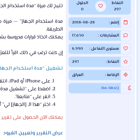
النقاط
الحلول
تتيح لك ميزة “مدة استخدام الجهاز” الوصول
0
297
إنضم
2018-08-28
الطريقة.​
المشاركات
17,630
يمكنك اتخاذ قرارات مدروسة بش
مستوى التفاعل
6,990
إن كنت ترغب في ذلك. اقرأ للتعر
النقاط
297
تشغيل “مدة استخدام الجهاز
الإقامة
العراق
على iPhone أو iPad، انتقل إلى “الإعدادات” > “مدة استخدام الجهاز”.​
Ibn AliraQ
اضغط على “تشغيل مدة اس
انقر على “متابعة”.​
اختر “هذا الـ [الجهاز] لي” أ
يمكنك الآن الحصول على تقرير ح
عرض التقرير وتعيين القيود