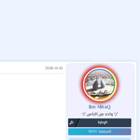
ض
د
ت
و
ء
ع
2018-11-10
Ibn AliraQ
ヅ واحد من الناس ヅ
الإدارة