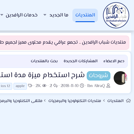
المنتديات
ما الجديد
خدمات الرافدين
منتديات شباب الرافدين .. تجمع عراقي يقدم محتوى مميز لجميع طلبة
دعم الاعضاء
المشاركات الجديدة
بحث بالمنتديات
شرح استخدام ميزة مدة استخ
شروحات
ب
ت
ا
ا
ا
2K
2
2018-11-10
Ibn AliraQ
ios 12
apple
ا
ا
ل
ل
ل
د
ر
ر
م
و
المنتديات
منتديات التكنولوجيا والبرمجيات
ملتقى التكنلوجيا والبرمج
ئ
ي
د
ش
س
ا
خ
و
ا
و
ل
ا
د
ه
م
م
ل
د
و
ب
ا