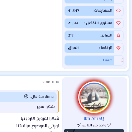
المشاركات
41,347
مستوى التفاعل
21,514
النقاط
217
الإقامة
العراق
Gardi
2018-11-10
Cardinia قال:
شكرا مدير
Ibn AliraQ
شكرا لمرورج كاردينيا
ヅ واحد من الناس ヅ
نورتي الموضوع مراقبتنا