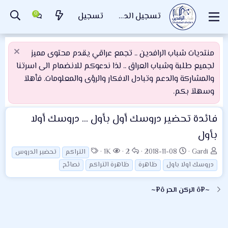
تسجيل الدخول
تسجيل
منتديات شباب الرافدين .. تجمع عراقي يقدم محتوى مميز
لجميع طلبة وشباب العراق .. لذا ندعوكم للانضمام الى اسرتنا
والمشاركة والدعم وتبادل الافكار والرؤى والمعلومات. فأهلاَ
وسهلاَ بكم.
فائدة تحضير دروسك أول بأول ... دروسك أولا
بأول
ب
ت
ا
ا
ا
1K
2
2018-11-08
Gardi
التراكم
تحضير الدروس
ا
ا
ل
ل
ل
دروسك اولا باول
ظاهرة
ظاهرة التراكم
نصائح
د
ر
ر
م
و
ئ
ي
د
ش
س
~¤ô الركن الحر ô¤~
ا
خ
و
ا
و
ل
ا
د
ه
م
م
ل
د