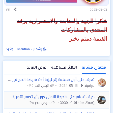
ت
:
#3
2023-05-03
شكرا للجهد والمتابعة والاستمرارية برفد
المنتدى بالمشاركات
القيمة دمتم بخير
إشعار - Mention
رد
محتوى مشابه
الاكثر مشاهدة
عرض المزيد
تعرف على أول مسلمة إنجليزية أدت فريضة الحج فى وثيقة تاريخية
كراميلا ❥
2024-05-13
~¤ô الركن الحر ô¤~
كيف تسافر على الدرجة الأولى دون أن تدفع الثمن؟
Ibn AliraQ
2020-10-01
~¤ô الركن الحر ô¤~