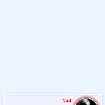
و
ب
ا
ض
د
ت
و
ء
ع
Gardi