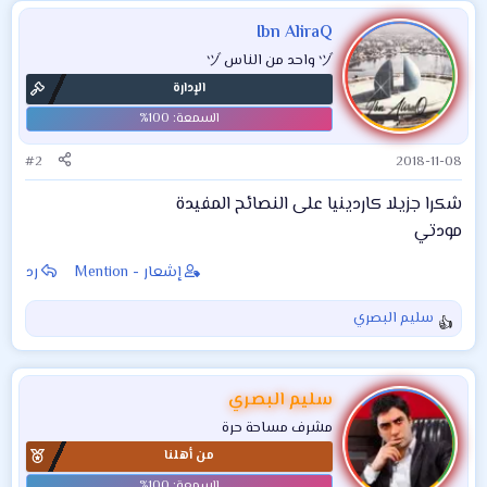
ت
ف
Ibn AliraQ
ا
ヅ واحد من الناس ヅ
ع
الإدارة
ل
ا
ت
:
#2
2018-11-08
شكرا جزيلا كاردينيا على النصائح المفيدة
مودتي
إشعار - Mention
رد
سليم البصري
ا
ل
ت
ف
سليم البصري
ا
مشرف مساحة حرة
ع
من أهلنا
ل
ا