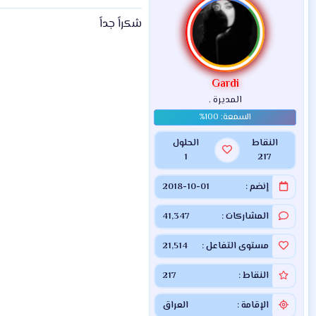
شكراً جداً
Gardi
المديرة .
النقاط
الحلول
1
217
إنضم
2018-10-01
المشاركات
41,347
مستوى التفاعل
21,514
النقاط
217
الإقامة
العراق