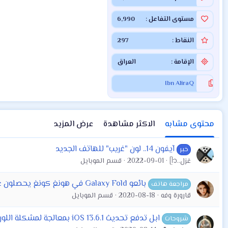
مستوى التفاعل
6,990
النقاط
297
الإقامة
العراق
Ibn AliraQ
محتوى مشابه
الاكثر مشاهدة
عرض المزيد
آيفون 14.. لون "غريب" للهاتف الجديد
خبر
غزل..ᥫ᭡
2022-09-01
قسم الموبايل
بائعو Galaxy Fold في هونغ كونغ يحصلون على أموال أكثر من سامسونج
مراجعة هاتف
قارورة وفه
2020-08-18
قسم الموبايل
ابل تدفع تحديث iOS 13.6.1 بمعالجة لمشكلة اللون الأخضر في الشاشة والتخزين
شروحات