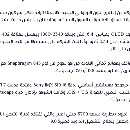
ة عن إطلاق اللون الارجواني الجديد لهاتفها الرائد ولكن سيكون مخ
قية الاسواق العالمية او السوق الاميركية وخاصة ان ون بلس دخلت بشك
تى الآن.​
عة 128 أو 256 جيجابايت .​
 ويعمل بنظام التشغيل اندرويد فطيرة 9.0 .​