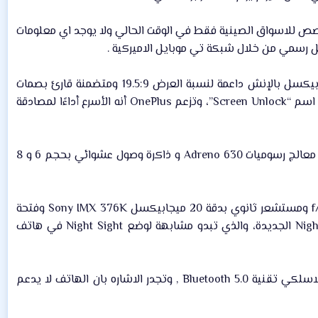
صص للاسواق الصينية فقط في الوقت الحالي ولا يوجد اي معلومات
ل رسمي من خلال شبكة تي موبايل الاميركية .​
يضم OnePlus 6T شاشة من نوع OLED بقياس 6.41 إنش وبدقة 2340×1080 بيكسل بكثافة 402 بيكسل بالإنش داعمة لنسبة العرض 19.5:9 ومتضمنة قارئ بصمات
الأصابع القادر على فك قفل الشاشة خلال 0.34 ثانية، وأطلقت الشركة على نسختها من هذه التقنية اسم “Screen Unlock”، وتزعم OnePlus أنه الأسرع أداءًا لمصادقة
بالاضافة الى ذلك تم تدعيم الهاتف بمعالج ثماني الانوية من كوالكوم من نوع Snapdragon 845 مع معالج رسوميات Adreno 630 و ذاكرة وصول عشوائي بحجم 6 و 8
كما حصل الهاتف كاميرا خلفية مزدوجة بمستشعر أساسي بدقة 16 Sony IMX 519 وفتحة عدسة f/1.7 ومستشعر ثانوي بدقة 20 ميجابيكسل Sony IMX 376K وفتحة
عدسة f/1.7، مع توفيرها ميزة التثبيت البصري للصورة OIS + EIS، وقامت الشركة بإدخال ميزة Nightscape الجديدة، والذي تبدو مشابهة لوضع Night Sight في هاتف
وعلاوه على ذلك يدعم الهاتف المزود ببطارية بسعة 3700 ميلي امبير والتي تفتقد لميزة الشحن اللاسلكي تقنية Bluetooth 5.0 , وتجدر الاشاره بان الهاتف لا يدعم