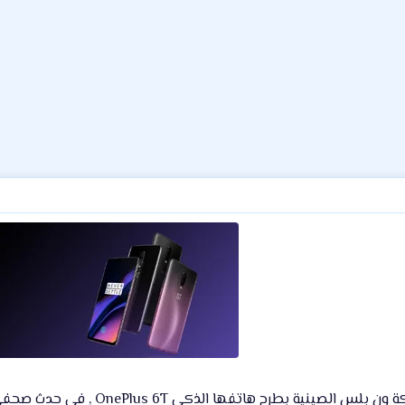
فها الذكي OnePlus 6T , في حدث صحفي خاص اقيوم يوم 29 اكتوبر الماضي .​