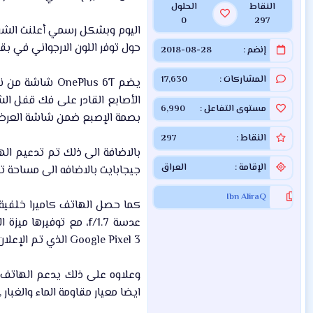
النقاط
الحلول
0
297
اليوم وبشكل رسمي أعلنت الشرك
حول توفر اللون الارجواني في ب
إنضم
2018-08-28
المشاركات
17,630
مستوى التفاعل
6,990
بصمة الإصبع ضمن شاشة العرض ح
النقاط
297
الإقامة
العراق
جيجابايت بالاضافه الى مساحة تخزين داخلية بس
Ibn AliraQ
Google Pixel 3 الذي تم الإعلان عنه مؤخرًا.​
ايضا معيار مقاومة الماء والغبار ,