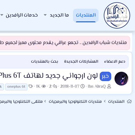
المنتديات
ما الجديد
خدمات الرافدين
منتديات شباب الرافدين .. تجمع عراقي يقدم محتوى مميز لجميع طلبة
دعم الاعضاء
المشاركات الجديدة
بحث بالمنتديات
لون ارجواني جديد لهاتف OnePlus 6T
خبر
ب
ت
ا
ا
ا
1K
2
2018-11-07
Ibn AliraQ
k
oneplus 6t
ا
ا
ل
ل
ل
د
ر
ر
م
و
المنتديات
منتديات التكنولوجيا والبرمجيات
ملتقى التكنلوجيا والبرمج
ئ
ي
د
ش
س
ا
خ
و
ا
و
ل
ا
د
ه
م
م
ل
د
و
ب
ا