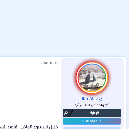
ض
د
ت
و
ء
ع
2018-11-07
Ibn AliraQ
ヅ واحد من الناس ヅ
الإدارة
خلال الاسبوع الماضي قامت شركة ون بلس الصينية بطرح هات