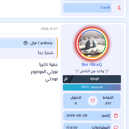
Gardi
2018-11-07
Cardinia قال:
شكراً جداً
Ibn AliraQ
عفوا كثيرا
ヅ واحد من الناس ヅ
نورتي الموضوع
مودتي
الإدارة
النقاط
الحلول
0
297
إنضم
2018-08-28
المشاركات
17,630