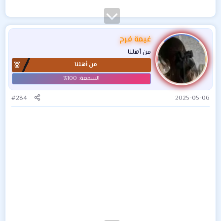
غيمة فرح
من أهلنا
من أهلنا
#284
2025-05-06