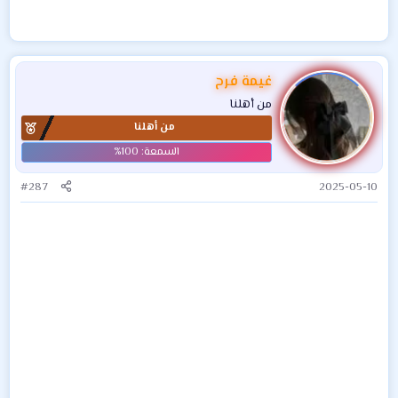
غيمة فرح
من أهلنا
من أهلنا
#287
2025-05-10