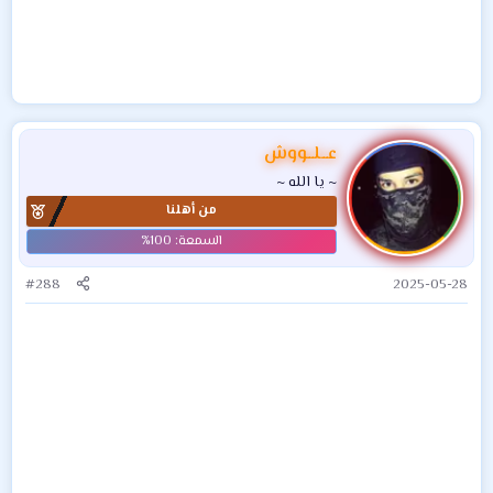
عــلــووش
~ يا الله ~
من أهلنا
#288
2025-05-28