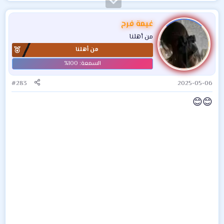
غيمة فرح
من أهلنا
من أهلنا
#283
2025-05-06
😊
😊