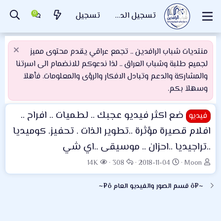
تسجيل الدخول
تسجيل
منتديات شباب الرافدين .. تجمع عراقي يقدم محتوى مميز
لجميع طلبة وشباب العراق .. لذا ندعوكم للانضمام الى اسرتنا
والمشاركة والدعم وتبادل الافكار والرؤى والمعلومات. فأهلاَ
وسهلاَ بكم.
ضع اكثر فيديو عجبك .. لطميات .. افراح ..
فيديو
افلام قصيرة مؤثرة ..تطوير الذات . تحفيز. كوميديا
..تراجيديا ..احزان .. موسيقى ..اي شي
ب
ت
ا
ا
14K
308
2018-11-04
Moon
ا
ا
ل
ل
د
ر
ر
م
~¤ô قسم الصور والفيديو العام ô¤~
ئ
ي
د
ش
ا
خ
و
ا
ل
ا
د
ه