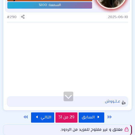
#290
2025-06-10
عــلــووش
ا
ل
ت
الأول
الاخير
السابق
29 من 31
التالي
ف
ا
مغلق و غير مفتوح للمزيد من الردود.
ع