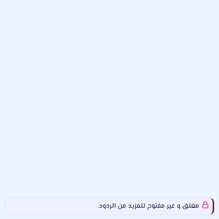
م
ل
د
و
ب
ا
ض
د
ت
و
ء
ع
مغلق و غير مفتوح للمزيد من الردود.