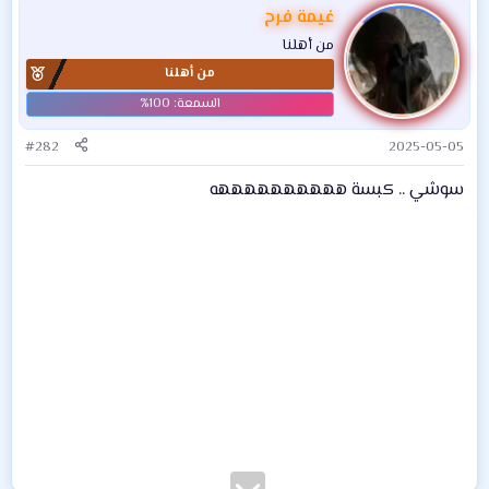
غيمة فرح
من أهلنا
من أهلنا
#282
2025-05-05
سوشي .. كبسة ههههههههههه