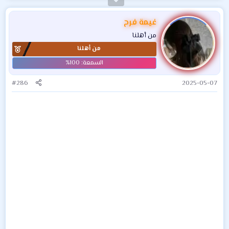
غيمة فرح
من أهلنا
من أهلنا
#286
2025-05-07