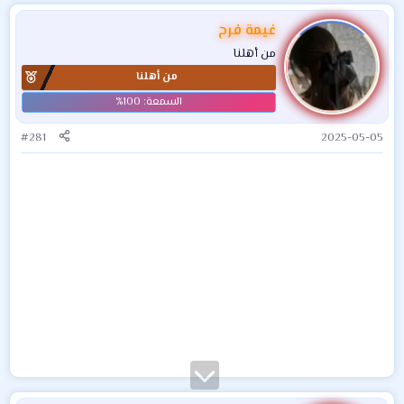
غيمة فرح
من أهلنا
من أهلنا
#281
2025-05-05