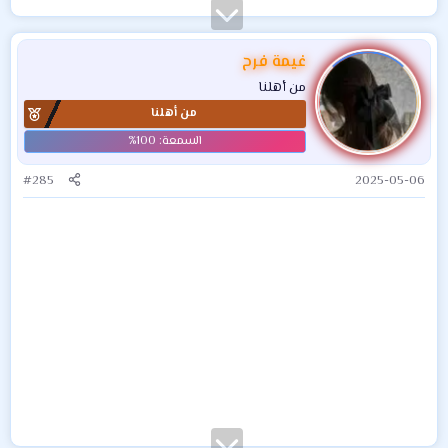
غيمة فرح
من أهلنا
من أهلنا
#285
2025-05-06