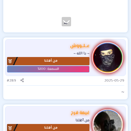
~
عــلــووش
~ يا الله ~
من أهلنا
#289
2025-05-29
~
غيمة فرح
من أهلنا
من أهلنا