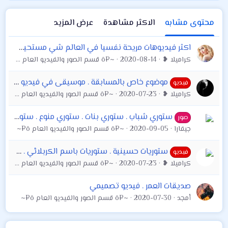
ل
ا
محتوى مشابه
الاكثر مشاهدة
عرض المزيد
ت
:
اكثر فيديوهات مريحة نفسيا في العالم شي مستحيل دقائق متعة وراحة نفسيا
كراميلا ❥
2020-08-14
~¤ô قسم الصور والفيديو العام ô¤~
موضوع خاص بالمسابقة . موسيقى في فيديو أراني أذوبُ يا عمري
فيديو
كراميلا ❥
2020-07-23
~¤ô قسم الصور والفيديو العام ô¤~
ستوري شباب . ستوري بنات . ستوري منوع . ستوري صور . ستوري فيديو
صور
جيفارا
2020-09-05
~¤ô قسم الصور والفيديو العام ô¤~
ستوريات حسينية . ستوريات باسم الكربلائي . فيديوات قصيرة حسينية . فيديوات قصيرة ستوري للفيس والوتس اب والانستغرام
فيديو
كراميلا ❥
2020-07-23
~¤ô قسم الصور والفيديو العام ô¤~
صديقات العمر . فيديو تصميمي
أمجد
2020-07-30
~¤ô قسم الصور والفيديو العام ô¤~