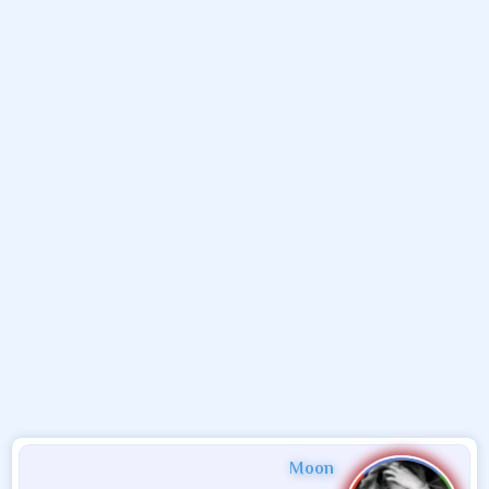
و
ب
ا
ض
د
ت
و
ء
ع
Moon