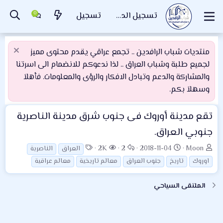
تسجيل الدخول
تسجيل
منتديات شباب الرافدين .. تجمع عراقي يقدم محتوى مميز
لجميع طلبة وشباب العراق .. لذا ندعوكم للانضمام الى اسرتنا
والمشاركة والدعم وتبادل الافكار والرؤى والمعلومات. فأهلاَ
وسهلاَ بكم.
تقع مدينة أوروك فى جنوب شرق مدينة الناصرية
جنوبي العراق.
ب
ت
ا
ا
ا
2K
2
2018-11-04
Moon
العراق
الناصرية
ا
ا
ل
ل
ل
اوروك
تاريخ
جنوب العراق
معالم تاريخية
معالم عراقية
د
ر
ر
م
و
ئ
ي
د
ش
س
الملتقى السياحي
ا
خ
و
ا
و
ل
ا
د
ه
م
م
ل
د