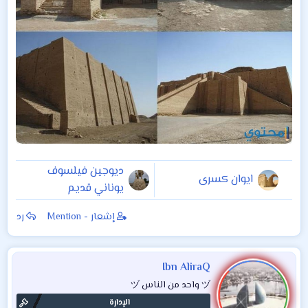
ديوجين فيلسوف
ايوان كسرى
يوناني قديم
إشعار - Mention
رد
Ibn AliraQ
ヅ واحد من الناس ヅ
الإدارة