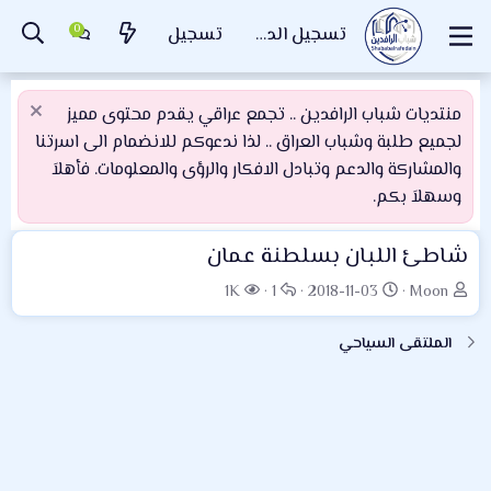
تسجيل الدخول
تسجيل
منتديات شباب الرافدين .. تجمع عراقي يقدم محتوى مميز
لجميع طلبة وشباب العراق .. لذا ندعوكم للانضمام الى اسرتنا
والمشاركة والدعم وتبادل الافكار والرؤى والمعلومات. فأهلاَ
وسهلاَ بكم.
شاطئ اللبان بسلطنة عمان
ب
ت
ا
ا
1K
1
2018-11-03
Moon
ا
ا
ل
ل
د
ر
ر
م
الملتقى السياحي
ئ
ي
د
ش
ا
خ
و
ا
ل
ا
د
ه
م
ل
د
و
ب
ا
ض
د
ت