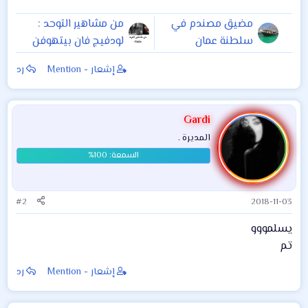
مضيق مصندم في
من مشاهير التوحد :
سلطنة عمان
لودفيج فان بيتهوفن
(بالألمانية: Ludwig
إشعار - Mention
رد
van Beethoven)
Gardi
المديرة .
#2
2018-11-03
يسلمووو
تم
إشعار - Mention
رد