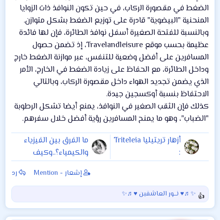
الضغط في مقصورة الركاب، في حين تكون النوافذ ذات الزوايا
المنحنية "البيضوية" قادرة على توزيع الضغط بشكل متوازن.
وبالنسبة للفتحة الصغيرة أسفل نوافذ الطائرة، فإن لها فائدة
عظيمة بحسب موقع Travelandleisure، إذ تضمن حصول
المسافرين على أفضل وضعية للتنفس، عبر موازنة الضغط خارج
وداخل الطائرة، مع الحفاظ على زيادة الضغط في الخارج، الأمر
الذي يضمن تجديد الهواء داخل مقصورة الركاب، وبالتالي
الاحتفاظ بنسبة أوكسجين جيدة.
كذلك فإن الثقب الصغير في النوافذ، يمنع أيضا تشكل الرطوبة
"الضباب"، وهو ما يمنح المسافرين رؤية أفضل خلال سفرهم.
أزهار تريتيليا Triteleia
ما الفرق بين الفيزياء
:
والكيمياء؟..وكيف
تضع منهجاً واضحاً
إشعار - Mention
رد
لدراستهم
✨♬♥ نـــور العاشقين ♥♬✨
ا
ل
ت