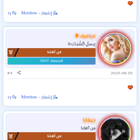
إشعار - Mention
رد
كراميلا ❥
عٍـسلُِ آلُِشُبَـآبَ♔
من أهلنا
#4
2020-08-05
إشعار - Mention
رد
جيفارا
من أهلنا
من أهلنا