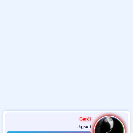
و
ب
ا
ض
د
ت
و
ء
ع
Gardi
المديرة .