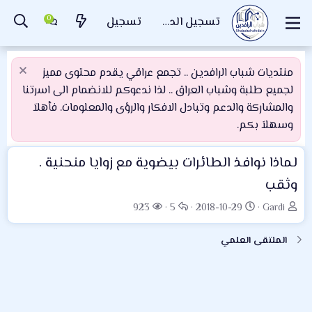
تسجيل الدخول
تسجيل
منتديات شباب الرافدين .. تجمع عراقي يقدم محتوى مميز
لجميع طلبة وشباب العراق .. لذا ندعوكم للانضمام الى اسرتنا
والمشاركة والدعم وتبادل الافكار والرؤى والمعلومات. فأهلاَ
وسهلاَ بكم.
لماذا نوافذ الطائرات بيضوية مع زوايا منحنية .
وثقب
ب
ت
ا
ا
923
5
2018-10-29
Gardi
ا
ا
ل
ل
د
ر
ر
م
الملتقى العلمي
ئ
ي
د
ش
ا
خ
و
ا
ل
ا
د
ه
م
ل
د