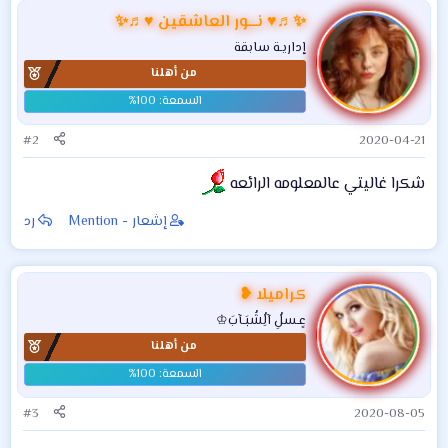
ف
✨♬♥ نـــور العاشقين ♥♬✨
ا
إداريـة سابقة
ع
من أهلنا
ل
ا
ت
:
#2
2020-04-21
شكرا غاليتي عالمعلومه الرائعه
إشعار - Mention
رد
كراميلا ❥
عٍـسلُِ آلُِشُبَـآبَ♔
من أهلنا
#3
2020-08-05