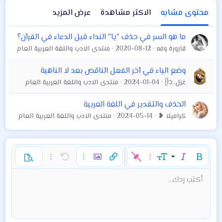
محتوى مشابه
الاكثر مشاهدة
عرض المزيد
ما هو السر في حذف "يا" النداء قبل الدعاء في القرآن؟
قارورة وفه
2020-08-12
منتدى الادب واللغة العربية العام
وضع الياء في آخر الفعل الناقص بعد لا الناهية
غزل..ᥫ᭡
2024-01-04
منتدى الادب واللغة العربية العام
الحذف والتقدير في اللغة العربية
كراميلا ❥
2024-05-14
منتدى الادب واللغة العربية العام
غامق
مائل
حجم الخط
خيارات إضافية…
إدراج رابط
إدراج صورة
تراجع
خيارات إضافية…
خيارات إضافية…
معاينة
9
محاذاة لليسار
حفظ المسودة
قائمة مرتبة
عادي
إعادة
لون النص
الإبتسامات
إقتباس
تبديل الـ BB code
ميديا
عائلة الخط
قائمة
Background Color
إزالة التنسيق
إدراج جدول
المسودات
المحاذاة
كود
إدراج خط أفقي
محتوى مخفي
تنسيق الفقرة
مشطوب
مسطر
كود مضمن
نص مخفي مضمن
أكتب ردك...
Arial
10
حذف المسودة
عنوان 1
Book Antiqua
توسيط
قائمة غير مرتبة
12
Courier New
15
محاذاة لليمين
مسافة بادئة
عنوان 2