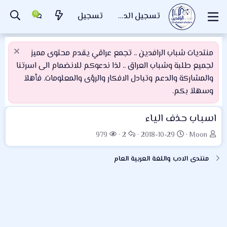
تسجيل الدخول
تسجيل
منتديات شباب الرافدين .. تجمع عراقي يقدم محتوى مميز
لجميع طلبة وشباب العراق .. لذا ندعوكم للانضمام الى اسرتنا
والمشاركة والدعم وتبادل الافكار والرؤى والمعلومات. فأهلاَ
وسهلاَ بكم.
اسباب حذف الياء
ب
ت
ا
ا
979
2
2018-10-29
Moon
ا
ا
ل
ل
د
ر
ر
م
منتدى الادب واللغة العربية العام
ئ
ي
د
ش
ا
خ
و
ا
ل
ا
د
ه
م
ل
د
و
ب
ا
ض
د
ت