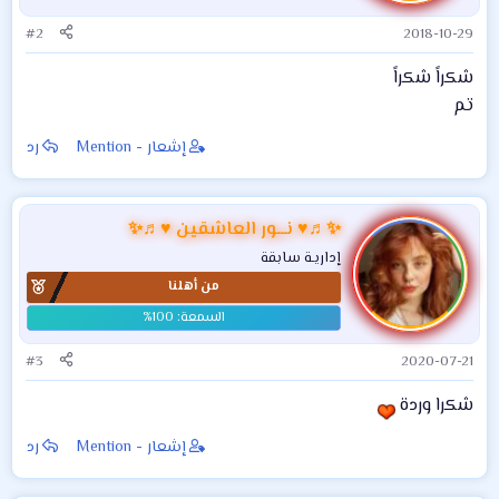
ت
:
#2
2018-10-29
شكراً شكراً
تم
إشعار - Mention
رد
✨♬♥ نـــور العاشقين ♥♬✨
إداريـة سابقة
من أهلنا
#3
2020-07-21
شكرا وردة
إشعار - Mention
رد