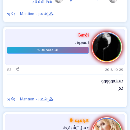
هذا الشتاء
إشعار - Mention
رد
Gardi
المديرة .
#2
2018-10-29
يسلمووووو
تم
إشعار - Mention
رد
كراميلا ❥
عٍـسلُِ آلُِشُبَـآبَ♔