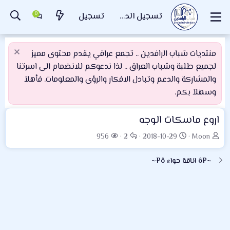
تسجيل الدخول
تسجيل
منتديات شباب الرافدين .. تجمع عراقي يقدم محتوى مميز
لجميع طلبة وشباب العراق .. لذا ندعوكم للانضمام الى اسرتنا
والمشاركة والدعم وتبادل الافكار والرؤى والمعلومات. فأهلاَ
وسهلاَ بكم.
اروع ماسكات الوجه
ب
ت
ا
ا
956
2
2018-10-29
Moon
ا
ا
ل
ل
د
ر
ر
م
~¤ô اناقة حواء ô¤~
ئ
ي
د
ش
ا
خ
و
ا
ل
ا
د
ه
م
ل
د
و
ب
ا
ض
د
ت