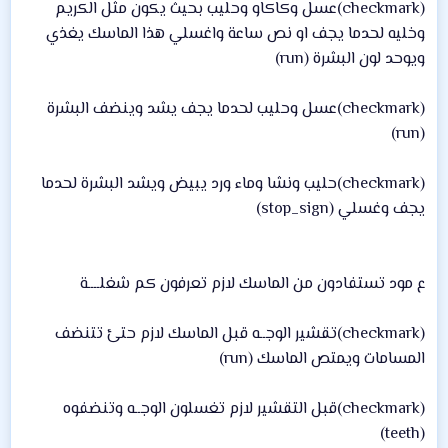
(checkmark)عسل وكاكاو وحليب بحيث يكون مثل الكريم
وخليه لحدما يجف او نص ساعة واغسلي هذا الماسك يغذي
ويوحد لون البشرة (run)
(checkmark)عسل وحليب لحدما يجف يشد وينضف البشرة
(run)
(checkmark)حليب ونشا وماء ورد يبيض ويشد البشرة لحدما
يجف وغسلي (stop_sign)
ع مود تستفادون من الماسك لازم تعرفون كم شغلــــة
(checkmark)تقشير الوجــه قبل الماسك لازم حتئ تتنضف
المسامات ويمتص الماسك (run)
(checkmark)قبل التقشير لازم تغسلون الوجــه وتنضفوه
(teeth)