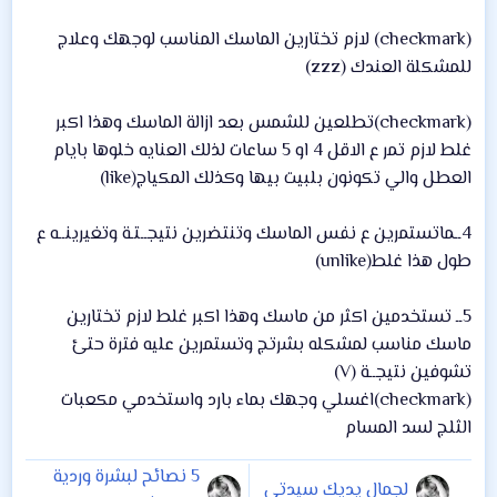
(checkmark) لازم تختارين الماسك المناسب لوجهك وعلاج
للمشكلة العندك (zzz)
(checkmark)تطلعين للشمس بعد ازالة الماسك وهذا اكبر
غلط لازم تمر ع الاقل 4 او 5 ساعات لذلك العنايه خلوها بايام
العطل والي تكونون بلبيت بيها وكذلك المكياج(like)
4ــماتستمرين ع نفس الماسك وتنتضرين نتيجــتـة وتغيرينــه ع
طول هذا غلط(unlike)
5ــ تستخدمين اكثر من ماسك وهذا اكبر غلط لازم تختارين
ماسك مناسب لمشكله بشرتج وتستمرين عليه فترة حتئ
تشوفين نتيجــة (V)
(checkmark)اغسلي وجهك بماء بارد واستخدمي مكعبات
الثلج لسد المسام
5 نصائح لبشرة وردية
لجمال يديك سيدتي