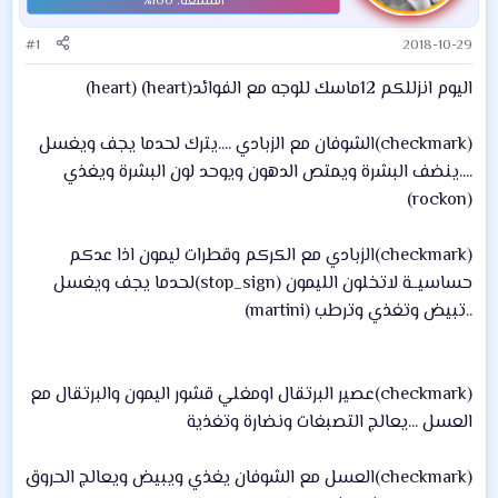
#1
2018-10-29
اليوم انزللكم 12ماسك للوجه مع الفوائد(heart) (heart)
(checkmark)الشوفان مع الزبادي ....يترك لحدما يجف ويغسل
....ينضف البشرة ويمتص الدهون ويوحد لون البشرة ويغذي
(rockon)
(checkmark)الزبادي مع الكركم وقطرات ليمون اذا عدكم
حساسيــة لاتخلون الليمون (stop_sign)لحدما يجف ويغسل
..تبيض وتغذي وترطب (martini)
(checkmark)عصير البرتقال اومغلي قشور اليمون والبرتقال مع
العسل ...يعالج التصبغات ونضارة وتغذية
(checkmark)العسل مع الشوفان يغذي ويبيض ويعالج الحروق