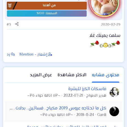
من أهلنا
#3
2020-02-29
سلمت يمينك غلا
إشعار - Mention
رد
محتوى مشابه
الاكثر مشاهدة
عرض المزيد
ماسكات الكرز للبشرة
هدير الامواج
2022-07-21
~¤ô اناقة حواء ô¤~
كل ما تحتاجه عروس 2019 مكياج . فساتين . بدلات . خلطات تبيض . ماسكات . عطور. روج . عناية بشرة تحضيرات الزواج. تجميعي من مواقع اجنبية وعربية
Gardi
2018-11-24
~¤ô اناقة حواء ô¤~