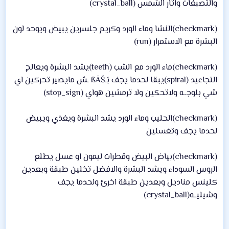
والتصبغات واثار الشمس (crystal_ball)
(checkmark)النشا وماء الورد وكريم جلسرين يبيض ويوحد لون
البشرة مع الاستمرار (run)
(checkmark)ماء الورد مع الشب (teeth)يشد البشرة ويعالج
التجاعيد (spiral)يبقا لحدما يجف بَـßÃŠ ـسّ مايصير تحركين اي
شي بلوجــه ولاتحكين ولا ترمشين هواي (stop_sign)
(checkmark)الحليب وماء الورد يشد البشرة ويغذي ويبيض
لحدما يجف وتغسلين
(checkmark)بياض البيض وقطرات ليمون او عسل يطلع
الروس السوداء ويشد البشرة والافضل تخلين طبقة وبعدين
كلينس مناديل وبعدين طبقة اخرئ ولحدما يجف
وشيليــه(crystal_ball)