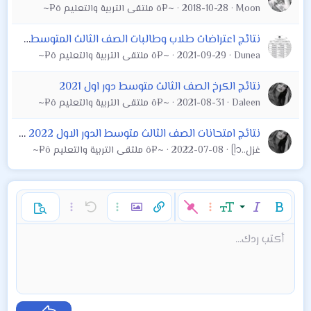
Moon
2018-10-28
~¤ô ملتقى التربية والتعليم ô¤~
نتائج اعتراضات طلاب وطالبات الصف الثالث المتوسطة الدور الاول للعام الدراسي ٢٠٢٠-٢٠٢١ في تربية بغداد الكرخ الثالثة
Dunea
2021-09-29
~¤ô ملتقى التربية والتعليم ô¤~
نتائج الكرخ الصف الثالث متوسط دور اول 2021
Daleen
2021-08-31
~¤ô ملتقى التربية والتعليم ô¤~
نتائج امتحانات الصف الثالث متوسط الدور الاول 2022 لجميع المخافظات
غزل..ᥫ᭡
2022-07-08
~¤ô ملتقى التربية والتعليم ô¤~
غامق
مائل
حجم الخط
خيارات إضافية…
إدراج رابط
إدراج صورة
تراجع
خيارات إضافية…
خيارات إضافية…
معاينة
9
محاذاة لليسار
حفظ المسودة
قائمة مرتبة
عادي
إعادة
لون النص
الإبتسامات
إقتباس
تبديل الـ BB code
ميديا
عائلة الخط
قائمة
Background Color
إزالة التنسيق
إدراج جدول
المسودات
المحاذاة
كود
إدراج خط أفقي
محتوى مخفي
تنسيق الفقرة
مشطوب
مسطر
كود مضمن
نص مخفي مضمن
أكتب ردك...
Arial
10
حذف المسودة
عنوان 1
Book Antiqua
توسيط
قائمة غير مرتبة
12
Courier New
15
محاذاة لليمين
مسافة بادئة
عنوان 2
Georgia
18
ضبط
إزالة المسافة البادئة