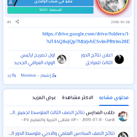
عضو في شباب الرافدين
#1
2018-10-28
https://drive.google.com/drive/folders/1-
uT4AQ8oJQp7MtzjvhESvImPRtrim28E?
اعلان نتائج الدور
اول تصريح لرئيس
الثالث للمراحل
الوزراء العراقي الجديد
المنتهية الثالث
بخصوص مستقبل
إشعار - Mention
رد
المتوسط والسادس
التربية والتعليم في
الاعدادي ( ادبي و
العراق
احيائي وتطبيقي )
محتوى مشابه
الاكثر مشاهدة
عرض المزيد
لمشتركي
#شبكة_ايرثلنك
طلاب المدارس
نتائج الصف الثالث المتوسط لجميع_المحافظات - الدور الاول 2019 - 2018 لمشتركي شبكة ايرثلنك
فقط
Gardi
2019-07-11
~¤ô ملتقى التربية والتعليم ô¤~
نتائج الصف السادس العلمي والادبي متوسط الدور الثالث لجميع المحافظات 2017 - 2018