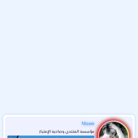
و
ب
ا
ض
د
ت
و
ء
ع
Moon
مؤسسة المنتدى وصاحبة الإمتياز