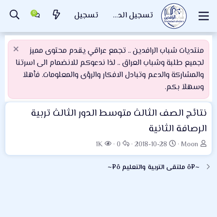
تسجيل الدخول
تسجيل
منتديات شباب الرافدين .. تجمع عراقي يقدم محتوى مميز
لجميع طلبة وشباب العراق .. لذا ندعوكم للانضمام الى اسرتنا
والمشاركة والدعم وتبادل الافكار والرؤى والمعلومات. فأهلاَ
وسهلاَ بكم.
نتائج الصف الثالث متوسط الدور الثالث تربية
الرصافة الثانية
ب
ت
ا
ا
1K
0
2018-10-28
Moon
ا
ا
ل
ل
د
ر
ر
م
~¤ô ملتقى التربية والتعليم ô¤~
ئ
ي
د
ش
ا
خ
و
ا
ل
ا
د
ه
م
ل
د