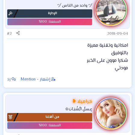
ヅ واحد من الناس ヅ
الإدارة
#2
2018-09-04
امكانية وتقنية مميزة
بالتوفيق
شكرا موون على الخبر
مودتي
إشعار - Mention
رد
كراميلا ❥
عٍـسلُِ آلُِشُبَـآبَ♔
من أهلنا