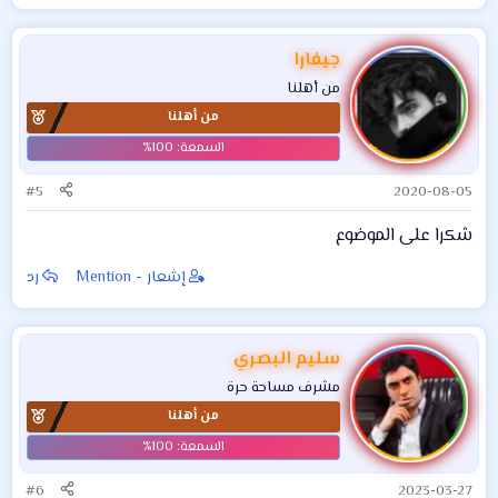
جيفارا
من أهلنا
من أهلنا
#5
2020-08-05
شكرا على الموضوع
إشعار - Mention
رد
سليم البصري
مشرف مساحة حرة
من أهلنا
#6
2023-03-27