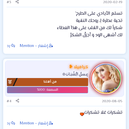
#3
2020-02-19
تسلم الأيادي على الطرح’
تحية عطرة لِـ روحك النقية
شكراً لك من القلب على هذآ العطاء
لك أشهى الود و أجزلْ الشكرْ
إشعار - Mention
رد
كراميلا ❥
عٍـسلُِ آلُِشُبَـآبَ♔
من أهلنا
#4
2020-08-05
تشكرات غلا تشكرات
إشعار - Mention
رد