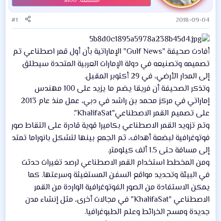
#1
2018-09-04
أفادت صحيفة "Gulf News" الإماراتية بأن أول قمر اصطناعي تم
تصميمه وتصنيعه في دولة الإمارات العربية المتحدة سيطلق
إلى المدار الأرضي، في 29 أكتوبر المقبل.
وتذكر الصحيفة أن فريقا يضم ما يزيد على 100 مهندس
إماراتي في مركز محمد بن راشد في دبي، عمل منذ عام 2013
على تصميم القمر الاصطناعي"KhalifaSat".
وتم تزويد القمر الاصطناعي بكاميرا قوية قادرة على التقاط صور
فوتوغرافية لبضعة أهداف، ثم الجمع بينها لتشكل بانوراما تمتد
إلى مسافة حتى 1.5 ألف كيلومتر.
ومن المخطط استخدام القمر الاصطناعي لرصد تغيرات حدثت
في البيئة وتحديد مواقع السفن المستغيثة وسرعتها. كما
يمكن الاستفادة من الصور الفوتوغرافية الواردة من القمر
الاصطناعي "KhalifaSat" في مجالات أخرى، مثل إنشاء مدن
جديدة ومسح الخرائط وعلم الطبوغرافيا.