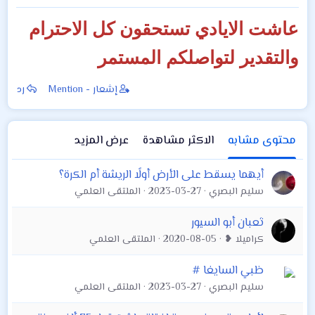
عاشت الايادي تستحقون كل الاحترام
والتقدير لتواصلكم المستمر
إشعار - Mention
رد
محتوى مشابه
الاكثر مشاهدة
عرض المزيد
أيهما يسقط على الأرض أولًا الريشة أم الكرة؟
سليم البصري
2023-03-27
الملتقى العلمي
ثعبان أبو السيور
كراميلا ❥
2020-08-05
الملتقى العلمي
ظبي السايغا #
سليم البصري
2023-03-27
الملتقى العلمي