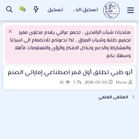
تسجيل الدخول
تسجيل
منتديات شباب الرافدين .. تجمع عراقي يقدم محتوى مميز
لجميع طلبة وشباب العراق .. لذا ندعوكم للانضمام الى اسرتنا
والمشاركة والدعم وتبادل الافكار والرؤى والمعلومات. فأهلاَ
وسهلاَ بكم.
أبو ظبي تطلق أول قمر اصطناعي إماراتي الصنع
ب
ت
ا
ا
1K
5
2018-09-04
Moon
ا
ا
ل
ل
د
ر
ر
م
الملتقى العلمي
ئ
ي
د
ش
ا
خ
و
ا
ل
ا
د
ه
م
ل
د
و
ب
ا
ض
د
ت