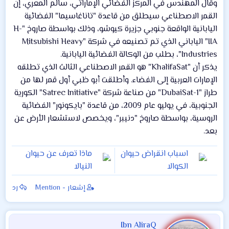
وقال المهندس في المركز الفضائي الإماراتي، سالم المعري، إن
القمر الاصطناعي سيطلق من قاعدة "تاناغاسيما" الفضائية
اليابانية الواقعة جنوبي جزيرة كيوشو، وذلك بواسطة صاروخ "H-
IIA" الياباني الذي تم تصنيعه في شركة "Mitsubishi Heavy
Industries"، بطلب من الوكالة الفضائية اليابانية.
يذكر أن "KhalifaSat" هو القمر الاصطناعي الثالث الذي تطلقه
الإمارات العربية إلى الفضاء. وأطلقت أبو ظبي أول قمر لها من
طراز "DubaiSat-1" من صناعة شركة "Satrec Initiative" الكورية
الجنوبية، في يوليو عام 2009، من قاعدة "بايكونور" الفضائية
الروسية، بواسطة صاروخ "دنيبر"، ويخصص لاستشعار الأرض عن
بعد.
اسباب انقراض حيوان
ماذا تعرف عن حيوان
الكوالا
النيالا
إشعار - Mention
رد
Ibn AliraQ