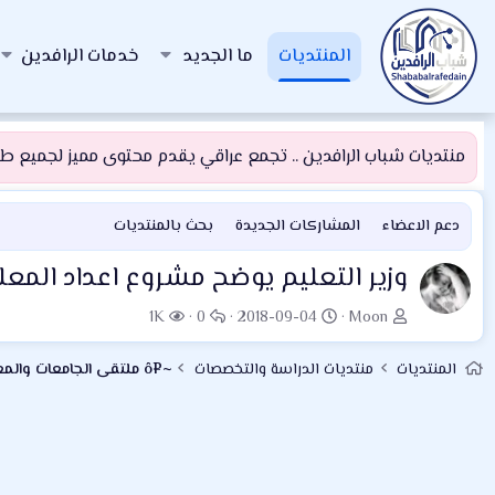
المنتديات
ما الجديد
خدمات الرافدين
منتديات شباب الرافدين .. تجمع عراقي يقدم محتوى مميز لجميع طلبة
دعم الاعضاء
المشاركات الجديدة
بحث بالمنتديات
وزير التعليم يوضح مشروع اعداد المع
ب
ت
ا
ا
1K
0
2018-09-04
Moon
ا
ا
ل
ل
د
ر
ر
م
المنتديات
منتديات الدراسة والتخصصات
ئ
ي
د
ش
ا
خ
و
ا
ل
ا
د
ه
م
ل
د
و
ب
ا