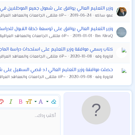
وزير التعليم العالي يوافق على شمول جميع الموظفين في الوز
عمو ساكه
2019-06-24
~¤ô ملتقى الجامعات والمعاهد العراقية العام ô¤~
وزير التعليم العالي يوافق على توسعة خطة القبول للدراسات العليا 
Ibn AliraQ
2019-01-01
~¤ô ملتقى الجامعات والمعاهد العراقية العام ô¤~
كتاب رسمي موافقة وزير التعليم على استحداث دراسة الماجس
قارورة وفه
2020-10-08
~¤ô ملتقى الجامعات والمعاهد العراقية العام ô¤~
حصلت موافقة وزير التعليم العالي ا.د قصي السهيل على شمول جم
قارورة وفه
2020-09-08
~¤ô ملتقى الجامعات والمعاهد العراقية العام ô¤~
إزالة التنسيق
عائلة الخط
حجم الخط
غامق
مائل
لو
9
Arial
Mod:Alert
إقتباس
كود
إدراج خط أفقي
نص مخفي مضمن
محتوى مخفي
Mod:Warning
Mod:Info
شراء المنتج
Article
Encadre
Fieldset
شراء المن
hor
أكتب ردك...
10
Book Antiqua
12
Courier New