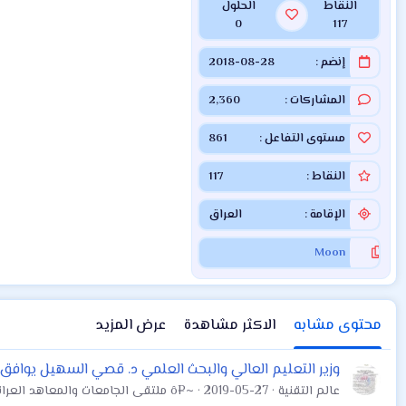
النقاط
الحلول
0
117
إنضم
2018-08-28
المشاركات
2,360
مستوى التفاعل
861
النقاط
117
الإقامة
العراق
Moon
محتوى مشابه
الاكثر مشاهدة
عرض المزيد
وزير التعليم العالي والبحث العلمي د. قصي السهيل يوافق 
عالم التقنية
2019-05-27
~¤ô ملتقى الجامعات والمعاهد العراقية العام ô¤~