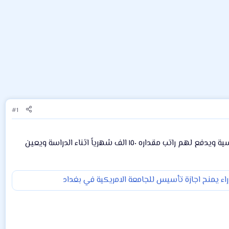
#1
في هذا العام سيتم قبول عدد من الطلبة الذين لاتقل معدلاتهم عن ٩٠ في كلية التربية والتربية الاساسية ويدفع لهم راتب مقداره ١٥٠ الف شهرياً اثناء الدراسة ويعين
اء يمنح اجازة تأسيس للجامعة الامريكية في بغداد