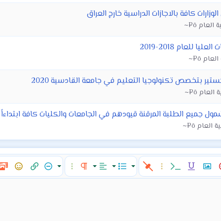
ارات كافة بالاجازات الدراسية خارج العراق
للعام 2018-2019
تير بتخصص تكنولوجيا التعليم في جامعة القادسية 2020
يع الطلبة المرقنة قيودهم في الجامعات والكليات كافة ابتداءاً من سنة ٩
ن النص
إدراج صورة
مسطر
كود مضمن
خيارات إضافية…
قائمة
المحاذاة
تنسيق الفقرة
إخفاء
خيارات إضافية…
إدراج رابط
ميدي
الإبتسام
محاذاة لليسار
عادي
قائمة مرتبة
تج
Anc
Abbreviation
عنوان 1
توسيط
قائمة غير مرتبة
محاذاة لليمين
مسافة بادئة
عنوان 2