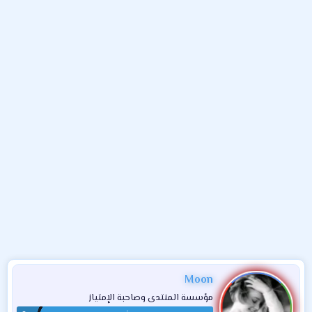
و
ب
ا
ض
د
ت
و
ء
ع
Moon
مؤسسة المنتدى وصاحبة الإمتياز