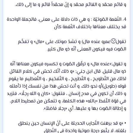
و قائم محمّد و القائم محمّد و إنّ محمّداً قائم و ما إلى ذلك.
4. النّغمة الصّوتيّة : و هي ذات دلالة على معنى، فالجملة الواحدة
قد يختلف معناها باختلاف النّغمة كأن
🙁
تقول
عمرو عنده مال) و تشدّ صوتك على «مال» و تفخّم
الصّوت فيه فيكون المعنى أنّه ذو مال كثير.
و تقول:«عنده مال» و ترقّق الصّوت و تكسره فيكون معناها أنّه
ذو مال قليل. قال ابن جني: «و ذلك أنّك تحسّ في كلام القائل
لذلك من التّطويح ، و التّطريح ، و التّفخيم ، و التّعظيم ما يقوم
قوله (طويل)أو نحو ذلك. و أنت تحسّ هذا من نفسك إذا تأملته
و ذلك أن تكون في مدح إنسان ، فتقول: «كان و الله رجلًا»، فتزيد
في قوّة اللّفظ «بالله» هذه الكلمة، و تتمكّن من تمطيط اللام،
و إطالة الصّوت بها و عليها، أي «رجلا فاضلاً».
• «و قد برهنت التّجارب الحديثة على أنّ الإنسان حين ينطق
بلغته، لا يتّبع درجة صوتية واحدة في النّطق