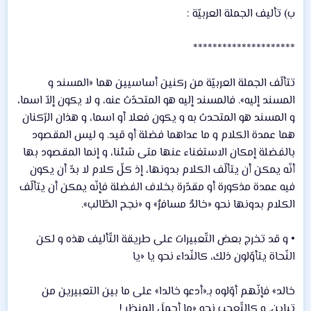
ب‌) تأليف الجملة العربيّة :
*********************
تتألّف الجملة العربيّة من ركنين أساسيين هما «المسند و
المسند إليه». فالمسند إليه هو المتحدّث عنه، و لا يكون إلاّ اسما،
و المسند هو المتحدث به و يكون فعلا أو اسما، و هذان الرّكنان
هما عمدة الكلام و ما عداهما فضلة أو قيد. و ليس المقصود
بالفضلة إمكان الاستغناء عنها متى شئنا، و إنما المقصود بها
أنّه يمكن أن يتألّف الكلام بدونها، إذ كلّ كلام لا بدّ أن يكون
فيه عمدة مذكورة أو مقدّرة بخلاف الفضلة فإنّه يمكن أن يتألّف
الكلام بدونها نحو «خالدٌ مسافرٌ» و «نجح الطّالب».
• و قد تخرج بعض التّعبيرات على طريقة التّأليف هذه و لكن
النّحاة يتأوّلون ذلك، كالنّداء نحو يا «يا
خالد» فإنّهم أوّلوه بـ«أدعو خالدا» على ما بين التعبيرين من
تباين. و كالتّعجب نحو «ما أجملَ المنظر !