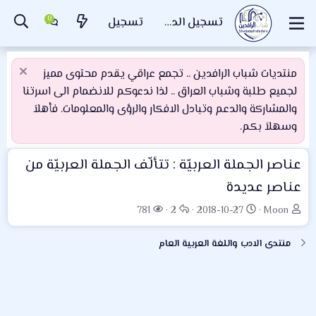
تسجيل الدخول
تسجيل
منتديات شباب الرافدين .. تجمع عراقي يقدم محتوى مميز
لجميع طلبة وشباب العراق .. لذا ندعوكم للانضمام الى اسرتنا
والمشاركة والدعم وتبادل الافكار والرؤى والمعلومات. فأهلاَ
وسهلاَ بكم.
عناصر الجملة العربيّة : تتألّف الجملة العربيّة من
عناصر عديدة
ب
ت
ا
ا
781
2
2018-10-27
Moon
ا
ا
ل
ل
د
ر
ر
م
منتدى الادب واللغة العربية العام
ئ
ي
د
ش
ا
خ
و
ا
ل
ا
د
ه
م
ل
د