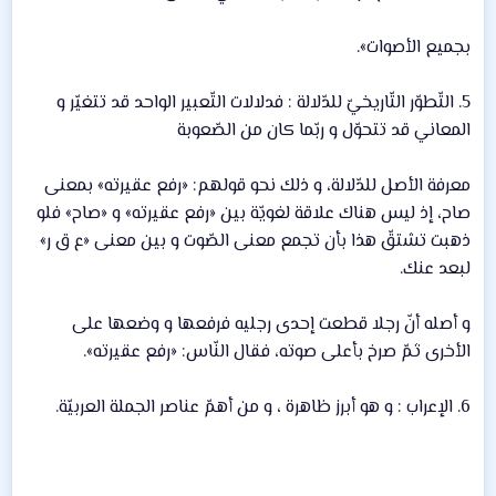
بجميع الأصوات».
5. التّطوّر التّاريخيّ للدّلالة : فدلالات التّعبير الواحد قد تتغيّر و
المعاني قد تتحوّل و ربّما كان من الصّعوبة
معرفة الأصل للدّلالة، و ذلك نحو قولهم: «رفع عقيرته» بمعنى
صاح، إذ ليس هناك علاقة لغويّة بين «رفع عقيرته» و «صاح» فلو
ذهبت تشتقّ هذا بأن تجمع معنى الصّوت و بين معنى «ع ق ر»
لبعد عنك.
و أصله أنّ رجلا قطعت إحدى رجليه فرفعها و وضعها على
الأخرى ثمّ صرخ بأعلى صوته، فقال النّاس: «رفع عقيرته».
6. الإعراب : و هو أبرز ظاهرة ، و من أهمّ عناصر الجملة العربيّة.