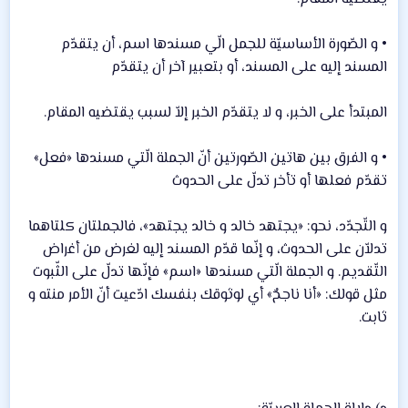
• و الصّورة الأساسيّة للجمل الّي مسندها اسم، أن يتقدّم
المسند إليه على المسند، أو بتعبير آخر أن يتقدّم
المبتدأ على الخبر، و لا يتقدّم الخبر إلاّ لسبب يقتضيه المقام.
• و الفرق بين هاتين الصّورتين أنّ الجملة الّتي مسندها «فعل»
تقدّم فعلها أو تأخر تدلّ على الحدوث
و التّجدّد، نحو: «يجتهد خالد و خالد يجتهد»، فالجملتان كلتاهما
تدلاّن على الحدوث، و إنّما قدّم المسند إليه لغرض من أغراض
التّقديم. و الجملة الّتي مسندها «اسم» فإنّها تدلّ على الثّبوت
مثل قولك: «أنا ناجحٌ» أي لوثوقك بنفسك ادّعيت أنّ الأمر منته و
ثابت.