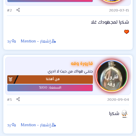
#2
2020-07-13
شكرا لمجهودك غلا
إشعار - Mention
رد
قارورة وفه
جنني هواك من حيث لا ادري
من أهلنا
#3
2020-09-04
شكرا
إشعار - Mention
رد