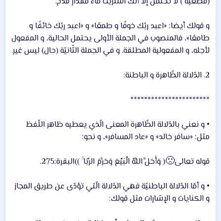
(قطعيّة ) لا تحتمل إلاّ أنّك اشتريت ماءً مقدار قدح.
و قولك أيضا: «اعبد ربّك خوفًا و طمعًا» و «اعبد ربّك خائفًا و
طامعًا»، فالمنصوب في الجملة الأولى يحتمل الحالية، و المفعول
لأجله، و المفعولية المطلقة. و في الجملة الثّانيّة (حال) ليس غير.
2. الدّلالة الظّاهرة و الباطنة:
***********************
• و نعني بالدّلالة الظّاهرة المعنى الّذي يعطيه ظاهر اللّفظ
مثل: «سافر خالد» و «عاد المسافر»، و نحو:
🙁
قوله تعالى
( وَأَحَلَّ اللَّهُ الْبَيْعَ وَحَرَّمَ الرِّبَا ۚ ))البقرة:275.
• و أمّا الدّلالة الباطنيّة فهي الدّلالة الّتي تؤدّى عن طريق المجاز
و الكنايات و الإشارات مثل قولك: