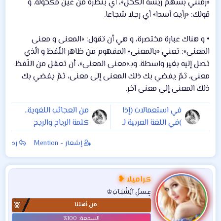
«رمتني بسهم ريشه الكحل»، أي بنظرة من عين مكحولة. و
قولك: «رأيت أسدا» أي رجلا شجاعا.
• و هناك عبارة مختصرة، و هي أن تقول: «المعنى و معنى
المعنى»: تعني «بالمعنى» المفهوم من ظاهر اللّفظ و الّذي
تصل إليه بغير واسطة. وبـ«معنى المعنى»، أن تعقل من اللّفظ
معنى، ثمّ يفضي بك ذلك المعنى إلى معنى، ثمّ يفضي بك
ذلك المعنى إلى معنى آخر.
في استعمالات (إذا
من العجائب اللغوية..
)في اللغة العربية لـ
كلمة الرياح والريح
(إذا) ثلاث استعمالات
إشعار - Mention
رد
في اللغة العربية
كراميلا ❥
عٍـسلُِ آلُِشُبَـآبَ♔
من أهلنا