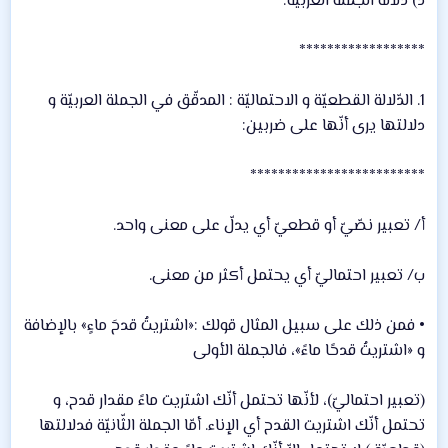
د) دلالة الجملة العربيّة:
******************
1. الدّلالة القطعيّة و الاحتماليّة : المدقّق في الجملة العربيّة و
دلالتها يرى أنّها على ضربين:
*************************
أ/ تعبير نصّيّ أو قطعيّ أي يدلّ على معنى واحد.
ب/ تعبير احتماليّ أي يحتمل أكثر من معنى.
• فمن ذلك على سبيل المثال قولك :«اشتريتُ قدحَ ماءٍ» بالإضافة
و «اشتريتُ قدحًا ماءً»، فالجملة الأولى
(تعبير احتماليّ)، لأنّها تحتمل أنّك اشتريت ماءً مقدار قدح، و
تحتمل أنّك اشتريت القدح أي الإناء. أمّا الجملة الثّانيّة فدلالتها