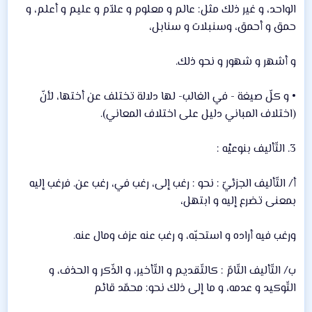
الواحد، و غير ذلك مثل: عالم و معلوم و علاّم و عليم و أعلم، و
حمق و أحمق، وسنبلات و سنابل،
و أشهر و شهور و نحو ذلك.
• و كلّ صيغة - في الغالب- لها دلالة تختلف عن أختها، لأنّ
(اختلاف المباني دليل على اختلاف المعاني).
3. التّأليف بنوعيْه :
أ/ التّأليف الجزئيّ : نحو : رغب إلى، رغب في، رغب عن. فرغب إليه
بمعنى تضرع إليه و ابتهل،
ورغب فيه أراده و استحبّه، و رغب عنه عزف ومال عنه.
ب/ التّأليف التّامّ : كالتّقديم و التّأخير، و الذّكر و الحذف، و
التّوكيد و عدمه، و ما إلى ذلك نحو: محمّد قائم