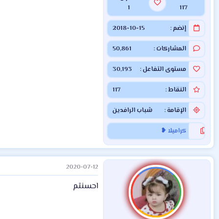
1
117
إنضم
2018-10-15
المشاركات
50,861
مستوى التفاعل
30,193
النقاط
117
الإقامة
شباب الرافدين
كراميلا ❥
2020-07-12
احسنتم