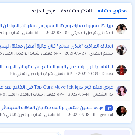
محتوى مشابه
الاكثر مشاهدة
عرض المزيد
بريانكا تشوبرا تشارك زوجها المسرح في مهرجان المواطن ا
الحقوقي فيصل الحديثي
2022-08-21
~¤ô مقهى شباب الرافدين الفني ô¤~
الفنانة العراقية "شذى سالم" تنال جائزة أفضل ممثلة رئيس
سليم البصري
2021-05-27
~¤ô مقهى شباب الرافدين الفني ô¤~
اطلالة ريا_ابي راشد في اليوم السابع من مهرجان_الجونه_ال
Dunea
2021-10-23
~¤ô مقهى شباب الرافدين الفني ô¤~
عرض فيلم توم كروز Top Gun: Maverick فى الخليج بعد عرضه بمهرجان "كان"
نور الشمس
2022-05-14
~¤ô مقهى شباب الرافدين الفني ô¤~
عودة حسين فهمي لرئاسة مهرجان القاهرة السينمائي و
خبر
the general
2022-03-18
~¤ô مقهى شباب الرافدين الفني ô¤~