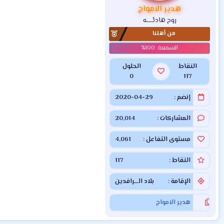
هدير الامواج
روح هادئــــــه
من أهلنا
النقاط
الحلول
0
117
إنضم
2020-04-29
المشاركات
20,014
مستوى التفاعل
4,061
النقاط
117
الإقامة
بلاد الــــرافدين
هدير الامواج