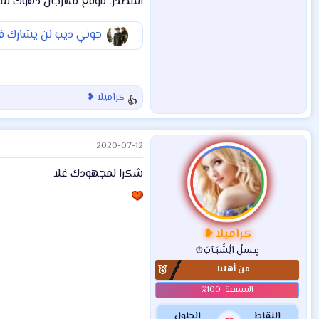
المصدر: موقع مهرجان دهوك للأف
جوني ديب لن يشارك في
كراميلا ❥
ا
ل
ت
2020-07-12
ف
ا
شكرا لمجهودك غلا
ع
ل
ا
ت
:
كراميلا ❥
عٍـسلُِ آلُِشُبَـآبَ♔
من أهلنا
النقاط
الحلول