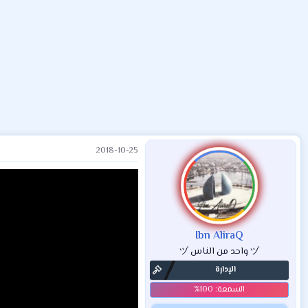
ض
د
ت
و
ء
ع
2018-10-25
Ibn AliraQ
ヅ واحد من الناس ヅ
الإدارة