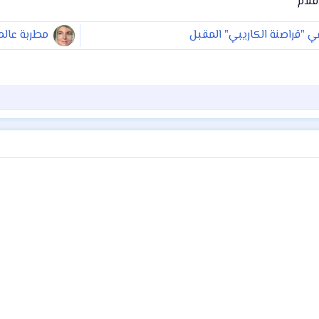
لام​
 "قراصنة الكاريبي" المقبل
مطربة عالم