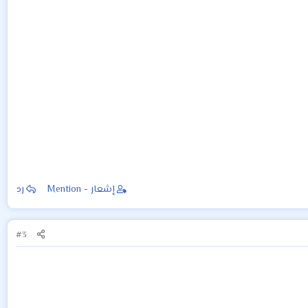
إشعار - Mention
رد
#3