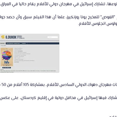
عها، تشارك إسرائيل في مهرجان دولي للأفلام يقام حاليا في العراق 
الغوص" للمخرج يونا روزنكيرز، علما أن هذا الفيلم سبق وأن حصد جوا
لوس انجلوس للأفلام.​
دس للأفلام، بمشاركة 105 أفلام من 50 دولة، والذي سيختتم أعماله في الـ 27 أكتوبر الجاري.​
تشارك فيها إسرائيل في محافل دولية في إقليم كردستان، على عكس 