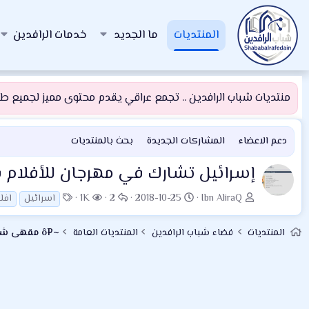
المنتديات
ما الجديد
خدمات الرافدين
منتديات شباب الرافدين .. تجمع عراقي يقدم محتوى مميز لجميع طلبة
دعم الاعضاء
المشاركات الجديدة
بحث بالمنتديات
إسرائيل تشارك في مهرجان للأفلام 
ب
ت
ا
ا
ا
1K
2
2018-10-25
Ibn AliraQ
اسرائيل
افل
ا
ا
ل
ل
ل
د
ر
ر
م
و
المنتديات
فضاء شباب الرافدين
المنتديات العامة
~¤ô مقهى شباب الرافدين الفني ô¤~
ئ
ي
د
ش
س
ا
خ
و
ا
و
ل
ا
د
ه
م
م
ل
د
و
ب
ا