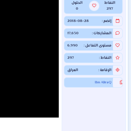
النقاط
الحلول
0
297
إنضم
2018-08-28
المشاركات
17,630
مستوى التفاعل
6,990
النقاط
297
الإقامة
العراق
Ibn AliraQ