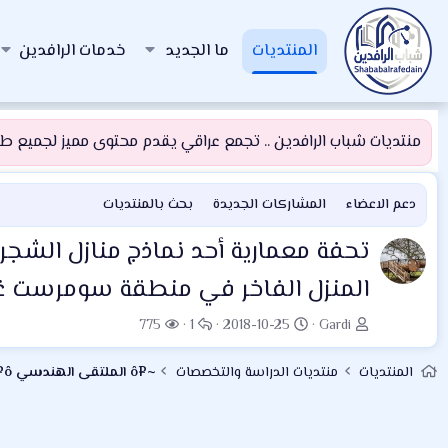
المنتديات
ما الجديد
خدمات الرافدين
منتديات شباب الرافدين .. تجمع عراقي يقدم محتوى مميز لجميع طلبة
دعم الاعضاء
المشاركات الجديدة
بحث بالمنتديات
المنزل الفاخر في منطقة سومرست غ
ب
ت
ا
ا
775
1
2018-10-25
Gardi
ا
ا
ل
ل
د
ر
ر
م
المنتديات
منتديات الدراسة والتخصصات
~¤ô الملتقى الهندسي ô¤~
ئ
ي
د
ش
ا
خ
و
ا
ل
ا
د
ه