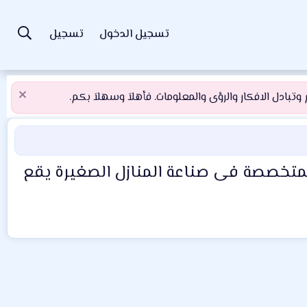
تسجيل الدخول
تسجيل
تبادل الافكار والرؤى والمعلومات. فأهلاَ وسهلاَ بكم.
زل الشجر صممته شركةcanopy and stars البريطانية المتخصصة فى صناعة المنازل الصغيرة يقع