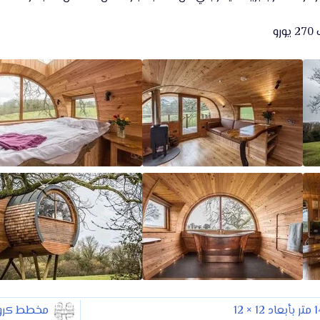
و
مخطط كروك