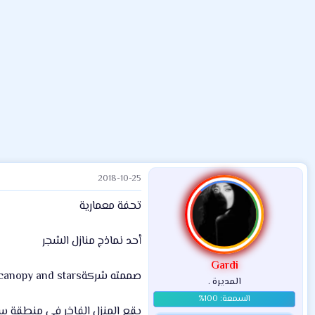
م
ل
د
و
ب
ا
ض
د
ت
و
ء
ع
2018-10-25
تحفة معمارية
أحد نماذج منازل الشجر
Gardi
صممته شركةcanopy and stars البريطانية المتخصصة فى صناعة المنازل الصغيرة
المديرة .
يقع المنزل الفاخر في منطقة س