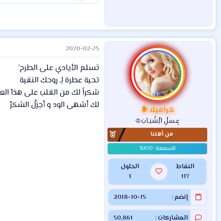
2020-02-25
تسلم الأيادي على الطرح’
تحية عطرة لِـ روحك النقية
شكراً لك من القلب على هذآ الع
لك أشهى الود و أجزلْ الشكرْ
كراميلا ❥
عٍـسلُِ آلُِشُبَـآبَ♔
من أهلنا
النقاط
الحلول
1
117
إنضم
2018-10-15
المشاركات
50,861