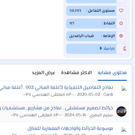
مستوى التفاعل
30,193
النقاط
117
الإقامة
شباب الرافدين
كراميلا ❥
محتوى مشابه
الاكثر مشاهدة
عرض المزيد
نماذج التفاصيل التنفيذية لأغلفة المباني 002 . أغلفة مباني تصاميم معمارية . هندسة . ديكورات خارجية
Gardi
2020-05-02
~¤ô الملتقى الهندسي ô¤~
خرائط تصميم مستشفى . نماذج من مشاريع_مستشفيات والم
سليم البصري
2024-05-16
~¤ô الملتقى الهندسي ô¤~
موسوعة الخرائط والواجهات المعمارية للمنازل