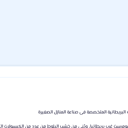
ومرست غرب بريطانيا، وبُني من خشب البلوط من عدد من الكبسولات ا