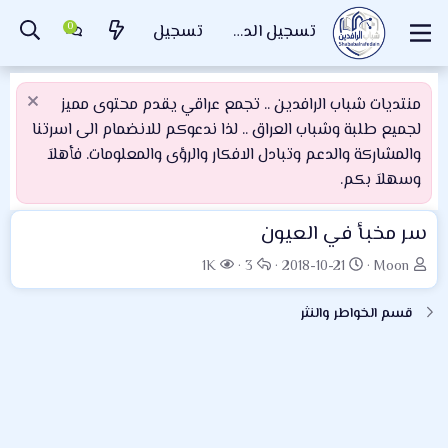
تسجيل الدخول
تسجيل
منتديات شباب الرافدين .. تجمع عراقي يقدم محتوى مميز
لجميع طلبة وشباب العراق .. لذا ندعوكم للانضمام الى اسرتنا
والمشاركة والدعم وتبادل الافكار والرؤى والمعلومات. فأهلاَ
وسهلاَ بكم.
سر مخبأ في العيون
ب
ت
ا
ا
1K
3
2018-10-21
Moon
ا
ا
ل
ل
د
ر
ر
م
قسم الخواطر والنثر
ئ
ي
د
ش
ا
خ
و
ا
ل
ا
د
ه
م
ل
د
و
ب
ا
ض
د
ت