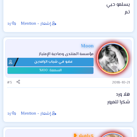
يسلمو حبي
تم
إشعار - Mention
رد
Moon
مؤسسة المنتدى وصاحبة الإمتياز
عضو في شباب الرافدين
#3
2018-10-21
هلا ورد
شكرا للمرور
إشعار - Mention
رد
كراميلا ❥