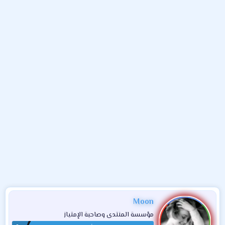
و
ب
ا
ض
د
ت
و
ء
ع
Moon
مؤسسة المنتدى وصاحبة الإمتياز