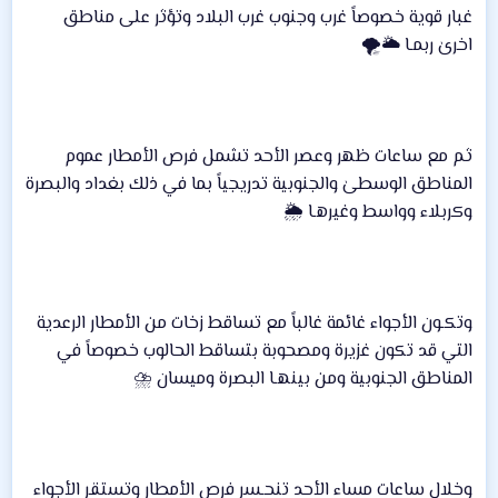
غبار قوية خصوصاً غرب وجنوب غرب البلاد وتؤثر على مناطق
اخرىٰ ربمـا 🌥🌪
ثم مع ساعات ظهر وعصر الأحد تشمل فرص الأمطار عموم
المناطق الوسطىٰ والجنوبية تدريجياً بما في ذلك بغداد والبصرة
وكربلاء وواسط وغيرهـا 🌦
وتكـون الأجواء غائمة غالباً مع تساقط زخات من الأمطار الرعدية
التي قد تكون غزيرة ومصحوبة بتساقط الحالوب خصوصاً في
المناطق الجنوبية ومن بينهـا البصرة وميسان ⛈
وخلال ساعات مساء الأحد تنحـسر فرص الأمطار وتستقر الأجواء