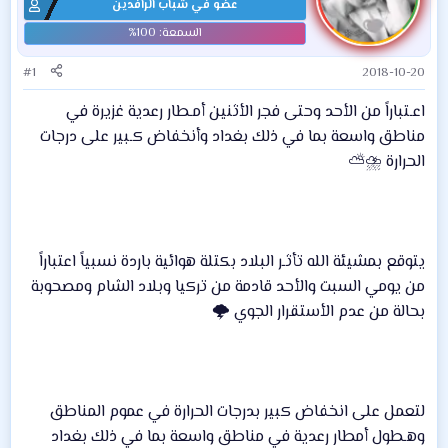
عضو في شباب الرافدين
#1
2018-10-20
اعـتباراً من الأحد وحتى فجر الأثنين أمـطار رعدية غزيرة في
مناطق واسعة بما في ذلك بغداد وأنخفاض كـبير على درجات
الحرارة ⛈⛅️
يتوقع بمشيئة الله تأثـر البلاد بكتلة هوائية باردة نسبياً اعتباراً
من يومي السبت والأحد قادمة من تركيا وبلاد الشام ومصحوبة
بحالة من عدم الأستقرار الجوي 🌩
لتعمل على انخفاض كبير بدرجات الحرارة في عموم المناطق
وهـطول أمطار رعدية في مناطق واسعة بما في ذلك بغداد