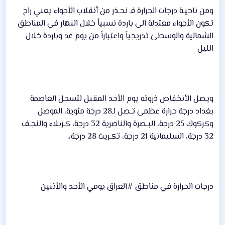
ومن ناحيـة درجات الحرارة فـ نحـذر من أنقلاب الأجواء يعني راح
تكون الأجواء معتدلة الى باردة نسبياً خلال النهار في المناطق
الشمالية والوسطىٰ تدريجياً واعتباراً من يوم غد وباردة خلال
الليل
ويصل الأنخفاض ذروته يوم الأحد المقبل لتسجل العاصمة
بغداد درجة حرارة عظمىٰ تـصل لـ28 درجة مئوية، الموصل
وكركوك 25 درجة، البـصرة والناصرية 32 درجة، كـربلاء والنجـف
32 درجة، السليمانية 21 درجة، تكـريت 28 درجة،.
درجات الحرارة في مناطق #العراق يومي الأحد والأثنين