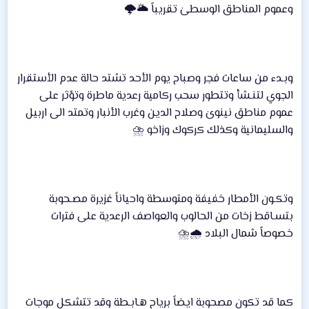
وعموم المناطق الوسطىٰ تقريباً 🌥🌩
وبـدء من ساعات فجر وصباح يوم الأحد تشتد حالة عدم الأستقرار
الجوي لتنـشأ وتتطور سحب ركامية رعدية ماطرة وتؤثر على
عموم مناطق نينوىٰ وصلاح الدين وغرب الأنبار وتمتد الى اربيل
والسليمانية وكذلك كركوك وزاخو ⛈
وتكـون الأمطار خفيفة ومتوسطة واحياناً غزيرة مصـحوبة
بتسـاقط زخات من الحالوب والعواصف الرعدية على فترات
خصوصاً شمال البلاد 🌧⛈
كما قد تكون مصحوبة ايضاً برياح هـابـطة وقد تتشكل موجات