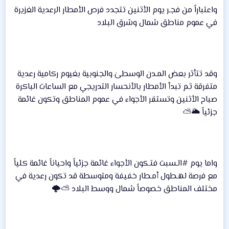
واعتباراً من فجـر يوم الأثنين تتجدد فرص الأمطار الرعدية الغزيرة
في عموم مناطق شمال وشرق البلاد
وقد تتأثر بعض المـدن الوسطىٰ والجنوبية بغيوم ركامية رعدية
متفرقة ثم تبدأ الأمطار بالأنحسار التدريجي مع الساعات الباكرة
صباح الأثنين وتستقر الأجواء في عموم المناطق وتكون غائمة
جزئياً 🌥⛅️
واما يوم #الـسبت فتـكون الأجواء غائمة جزئياً واحياناً غائمة كلياً
مع فرصة لهـطول أمـطار خفيفة ومتوسطة قد تكون رعدية في
مختلف المناطق خصوصاً شمال ووسط البلاد ⛅️🌩