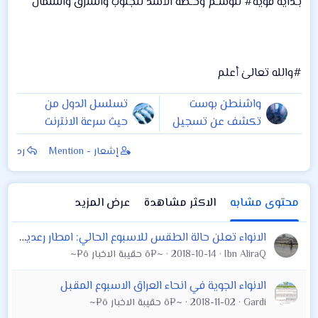
بـداية قوية# للوسـم وحـصة الأسد للجنوب والشرق والشمال
#والله تعالىٰ أعلم
واشنطن بوست
تسلسل الدول من
تكشف عن تسجيل
حيث سرعة الانترنت
سيدفع البيت الأبيض
لعام 2018 ...
إشعار - Mention
رد
لرفض الرواية
السعودية بشأن
خاشقجي
محتوى مشابه
الاكثر مشاهدة
عرض المزيد
الانواء تعلن حالة الطقس للاسبوع الحالي: امطار رعدية وغبار
Ibn AliraQ
2018-10-14
~¤ô حقيبة الاخبار ô¤~
الانواء الجوية في انحاء العراق الاسبوع المقبل
Gardi
2018-11-02
~¤ô حقيبة الاخبار ô¤~