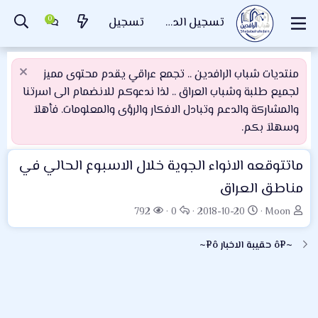
تسجيل الدخول
تسجيل
منتديات شباب الرافدين .. تجمع عراقي يقدم محتوى مميز
لجميع طلبة وشباب العراق .. لذا ندعوكم للانضمام الى اسرتنا
والمشاركة والدعم وتبادل الافكار والرؤى والمعلومات. فأهلاَ
وسهلاَ بكم.
ماتتوقعه الانواء الجوية خلال الاسبوع الحالي في
مناطق العراق
ب
ت
ا
ا
792
0
2018-10-20
Moon
ا
ا
ل
ل
د
ر
ر
م
~¤ô حقيبة الاخبار ô¤~
ئ
ي
د
ش
ا
خ
و
ا
ل
ا
د
ه
م
ل
د