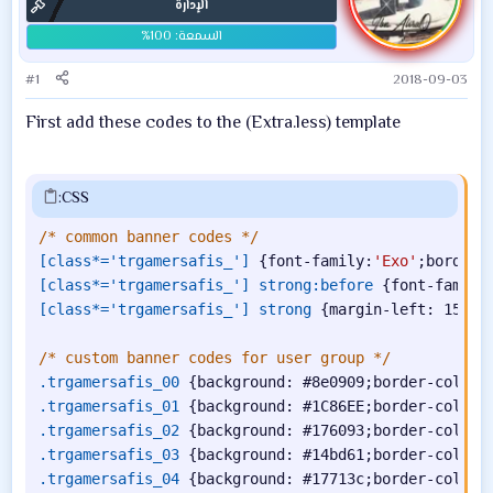
الإدارة
#1
2018-09-03
First add these codes to the (Extra.less) template
CSS:
/* common banner codes */
[class*='trgamersafis_']
{
font-family
:
'Exo'
;
border-
[class*='trgamersafis_'] strong:before
{
font-family
[class*='trgamersafis_'] strong
{
margin-left
:
 15px
;
/* custom banner codes for user group */
.trgamersafis_00
{
background
:
 #8e0909
;
border-color
:
.trgamersafis_01
{
background
:
 #1C86EE
;
border-color
:
.trgamersafis_02
{
background
:
 #176093
;
border-color
:
.trgamersafis_03
{
background
:
 #14bd61
;
border-color
:
.trgamersafis_04
{
background
:
 #17713c
;
border-color
: