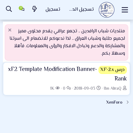
تسجيل الدخول
تسجيل
منتديات شباب الرافدين .. تجمع عراقي يقدم محتوى مميز
لجميع طلبة وشباب العراق .. لذا ندعوكم للانضمام الى اسرتنا
والمشاركة والدعم وتبادل الافكار والرؤى والمعلومات. فأهلاَ
وسهلاَ بكم.
xF2 Template Modification Banner-
درس XF-2.x
Rank
ب
ت
ا
ا
1K
0
2018-09-03
Ibn AliraQ
ا
ا
ل
ل
د
ر
ر
م
XenForo
ئ
ي
د
ش
ا
خ
و
ا
ل
ا
د
ه
م
ل
د