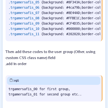
.trgamersafis_05
{
background
:
 #8F343A
;
border-color
:
.trgamersafis_06
{
background
:
 #4ca79b
;
border-color
:
.trgamersafis_07
{
background
:
 #8E44AD
;
border-color
:
.trgamersafis_08
{
background
:
 #FFBE1C
;
border-color
:
.trgamersafis_09
{
background
:
 #CF4D35
;
border-color
:
.trgamersafis_10
{
background
:
 #000000
;
border-color
:
.trgamersafis_11
{
background
:
 #202020
;
border-color
:
Then add these codes to the user group (Other, using
custom CSS class name) field
add in order,
كود:
trgamersafis_00 for first group,

trgamersafis_01 for second group etc..