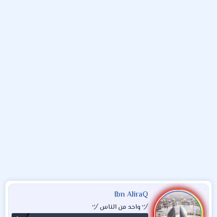
و
ب
ا
ض
د
ت
و
ء
ع
Ibn AliraQ
ヅ واحد من الناس ヅ