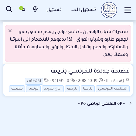
تسجيل الدخول
تسجيل
منتديات شباب الرافدين .. تجمع عراقي يقدم محتوى مميز
لجميع طلبة وشباب العراق .. لذا ندعوكم للانضمام الى اسرتنا
والمشاركة والدعم وتبادل الافكار والرؤى والمعلومات. فأهلاَ
وسهلاَ بكم.
فضيحة جديدة للفرنسي بنزيمة
ب
ت
ا
ا
ا
941
0
2018-10-19
Ibn AliraQ
اختطاف
ا
ا
ل
ل
ل
المنتخب الفرنسي
بنزيما
بنزيمه
ريال مدريد
فرنسا
فضيحة
د
ر
ر
م
و
ئ
ي
د
ش
س
~¤ô الملتقى الرياضي ô¤~
ا
خ
و
ا
و
ل
ا
د
ه
م
م
ل
د
و
ب
ا
ض
د
ت