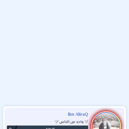
و
ء
ع
Ibn AliraQ
ヅ واحد من الناس ヅ