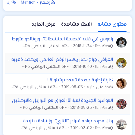
إشعار - Mention
رد
محتوى مشابه
الاكثر مشاهدة
عرض المزيد
راموس في قلب "فضيحة المنشطات".. ورونالدو متورط
Ibn AliraQ
2018-11-24
~¤ô الملتقى الرياضي ô¤~
العراقي جراح نصار يكسر الرقم العالمي ويحصد ذهبية جديدة برمي الأثقال بجاكارتا
Ibn AliraQ
2018-10-10
~¤ô الملتقى الرياضي ô¤~
كارثة إدارية جديدة تهدد برشلونة !
نغمة على وتر♫
2019-08-05
~¤ô الملتقى الرياضي ô¤~
المواعيد الجديدة لمباراة العراق مع البرازيل والارجنتين
Ibn AliraQ
2018-09-23
~¤ô الملتقى الرياضي ô¤~
ريال مدريد يواجه فبراير "الناري".. وإشادة ببنزيمة
Ibn AliraQ
2019-02-02
~¤ô الملتقى الرياضي ô¤~