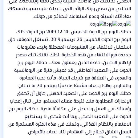
الصحى تخلصك من عاداتك السيئة يجدى نفعًا ويساعدك على
التخلص من بعض وزنك الزائد، الذى حصلت عليه بسبب تمسكك
بعاداتك السيئة وعدم استماعك لنصائح من حولك.
حظك اليوم برج الحوت الخميس 26-12-2019 برج الحوتحظك
اليوم برج الحوت الخميس 26 ديسمبر2019، تستغل الموقف حق
استغلال للانتهاء من المشروعات المعطلة ولبدء مشروعات
جديدة فور الانتهاء من هذه الخطوة، لذلك ثقتك تلك مصدر
لإلهام الآخرين، خاصة الذين يعملون معك،. حظك اليوم برج
الحوت على الصعيد العاطفى قد تعيش فترة من الرومانسية
والهدوء فى العلاقة مع شريك الحياة، فأنت تحب المغامرة
والتطوير، وهذا يجعله مشبعًا عاطفيًا ويقدم لك ما تحتاج.
حظك اليوم برج الحوت على الصعيد المهنى حاول أن تحقق
الإنجازات المطلوبة منك نتيجة عملك المستمر، حتى تنال إعجاب
رؤسائك فى العمل وتحصل على مكافأة مادية. حظك اليوم برج
الحوت على الصعيد الصحى ربما أنت شخص لا يستطيع
الاهتمام بالنظام الغذائى، ولكنك فى هذه الفترة المستمرة من
العمل الشاق تحتاج إلى الاهتمام لئلا تصاب بالأمراض.