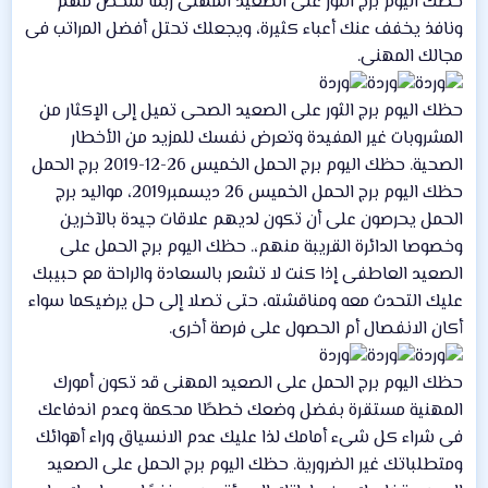
حظك اليوم برج الثور على الصعيد المهنى ربما شخص مهم
ونافذ يخفف عنك أعباء كثيرة، ويجعلك تحتل أفضل المراتب فى
مجالك المهنى.
حظك اليوم برج الثور على الصعيد الصحى تميل إلى الإكثار من
المشروبات غير المفيدة وتعرض نفسك للمزيد من الأخطار
الصحية. حظك اليوم برج الحمل الخميس 26-12-2019 برج الحمل
حظك اليوم برج الحمل الخميس 26 ديسمبر2019، مواليد برج
الحمل يحرصون على أن تكون لديهم علاقات جيدة بالآخرين
وخصوصا الدائرة القريبة منهم،. حظك اليوم برج الحمل على
الصعيد العاطفى إذا كنت لا تشعر بالسعادة والراحة مع حبيبك
عليك التحدث معه ومناقشته، حتى تصلا إلى حل يرضيكما سواء
أكان الانفصال أم الحصول على فرصة أخرى.
حظك اليوم برج الحمل على الصعيد المهنى قد تكون أمورك
المهنية مستقرة بفضل وضعك خططًا محكمة وعدم اندفاعك
فى شراء كل شىء أمامك لذا عليك عدم الانسياق وراء أهوائك
ومتطلباتك غير الضرورية. حظك اليوم برج الحمل على الصعيد