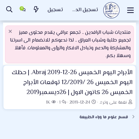
تسجيل الدخول
تسجيل
منتديات شباب الرافدين .. تجمع عراقي يقدم محتوى مميز
لجميع طلبة وشباب العراق .. لذا ندعوكم للانضمام الى اسرتنا
والمشاركة والدعم وتبادل الافكار والرؤى والمعلومات. فأهلاَ
وسهلاَ بكم.
الأبراج اليوم الخميس 26-12-2019 Abraj. | حظك
اليوم الخميس 26 /12/2019 توقعات الأبراج
الخميس 26 كانون الاول | 26ديسمبر2019
ب
ت
ا
ا
نغمة على وتر♫
2019-12-24
1
1K
ا
ا
ل
ل
د
ر
ر
م
قسم علوم ما وراء الطبيعة
ئ
ي
د
ش
ا
خ
و
ا
ل
ا
د
ه