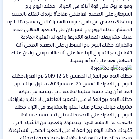
وهو ما يؤثر على قوة أدائه فى الحياة، . حظك اليوم برج
السرطان على الصعيد العاطفى مفاجأة تزيدك ثقتك بالحبيب
وتجعلك تغمض عن باقى عيوبه فالمميزات التى يتمتع بها نادرة
الانتشار. حظك اليوم برج السرطان على الصعيد المهنى تعود
عليك مشاريعك المهنية القديمة بالفوائد الكثيرة المادية
والخبرات. حظك اليوم برج السرطان على الصعيد الصحى أنت
تتعامل مع التمارين الرياضية على أنه عقاب يومى، ولكن عليك
التعامل معه على أنه أمر بسيط.
حظك اليوم برج العذراء الخميس 26-12-2019 برج العذراءحظك
اليوم برج العذراء الخميس 26 ديسمبر2019، يحاول مواليد برج
العذراء أن يجد منفذا سليما لطاقته حتى يستمر فى حياته،
حظك اليوم برج العذراء على الصعيد العاطفى لا تنفرد بقراراتك
فشريك حياتك يحتاج منك الكثير والمشاركة فى الآراء. حظك
اليوم برج العذراء على الصعيد المهنى تجد نفسك محاطا
بالعديد من الزملاء، الذين ينصحوك بالعديد من الأشياء، التى
تفيدك. حظك اليوم برج العذراء على الصعيد الصحى الاستيقاظ
مبكرا يحتاج منك النوم قدرا كافيا، ولكنها مفيدة لصحتك