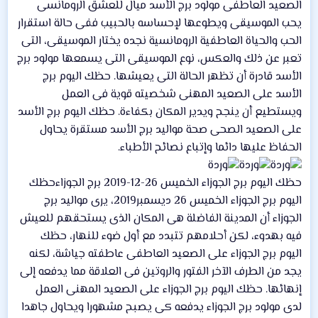
الصعيد العاطفى مولود برج الأسد ميال للعشق الرومانسى
يحب الموسيقى ويطوعها لإحساسه بالحبيب ففى حالة استقرار
الحب والحياة العاطفية الرومانسية نجده يختار الموسيقى، التى
تعبر عن ذلك والعكس، نوع الموسيقى التى يسمعها مولود برج
الأسد قادرة أن تظهر الحالة التى يعيشها. حظك اليوم برج
الأسد على الصعيد المهنى شخصيته قوية فى العمل
ويستطيع أن ينجح ويدير المكان بكفاءة. حظك اليوم برج الأسد
على الصعيد الصحى صحة مواليد برج الأسد مستقرة يحاول
الحفاظ عليها دائما وإتباع نصائح الأطباء.
حظك اليوم برج الجوزاء الخميس 26-12-2019 برج الجوزاءحظك
اليوم برج الجوزاء الخميس 26 ديسمبر2019، يرى مواليد برج
الجوزاء أن المدينة الفاضلة هى المكان الذى يستحقهم للعيش
فيه بهدوء، لكن أحلامهم تتبدد مع أول ضوء للنهار، حظك
اليوم برج الجوزاء على الصعيد العاطفى عاطفته جياشة، لكنه
يجد من الطرف الآخر الفتور والروتين فى العلاقة مما يدفعه إلى
إنهائها. حظك اليوم برج الجوزاء على الصعيد المهنى العمل
لدى مولود برج الجوزاء يدفعه كى يصبح مشهورا ويحاول جاهدا