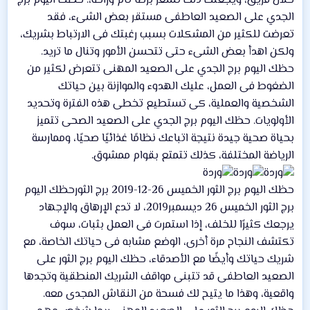
خلال فريق، ويجعلك ذلك تشعر برضا تام وراحة،. حظك اليوم برج
الجدي على الصعيد العاطفى مستقر بعض الشىء، فقد
تعرضت للكثير من المشكلات بسبب رغبتك فى الارتباط بشريك،
ولكن اهدأ بعض الشىء حتى تتحسن الأمور وتنال ما تريد.
حظك اليوم برج الجدي على الصعيد المهنى تتعرض لكثير من
الضغوط فى العمل، عليك الهدوء والموازنة بين حياتك
الشخصية والعملية، كى تستطيع تخطى هذه الفترة وتحديد
الأولويات. حظك اليوم برج الجدي على الصعيد الصحى تتميز
بحياة صحية جيدة نتيجة اتباعك نظامًا غذائيًا صحيًا، وممارسة
الرياضة المختلفة، كذلك تتمتع بقوام ممشوق.
حظك اليوم برج الثور الخميس 26-12-2019 برج الثورحظك اليوم
برج الثور الخميس 26 ديسمبر2019، لا تدع الإرهاق والإجهاد
يرجعك كثيرًا للخلف، إذا استمرت فى العمل بثبات، سوف
تكتشف النجاح مرة أخرى، الوضع مشابه فى حياتك الخاصة، مع
شريك حياتك وأيضًا مع الأصدقاء، حظك اليوم برج الثور على
الصعيد العاطفى قد تتبنى مواقف الشريك المنطقية وتجدها
واقعية، وهذا ما يتيح لك فسحة من النقاش المجدى معه.