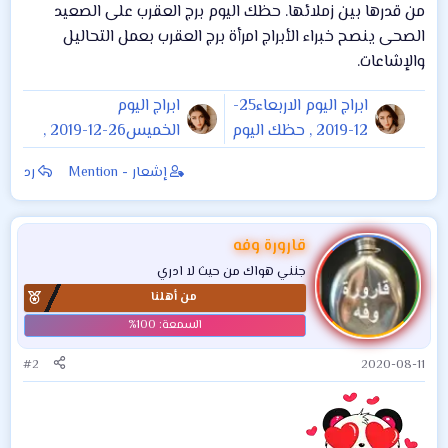
من قدرها بين زملائها. حظك اليوم برج العقرب على الصعيد
الصحى ينصح خبراء الأبراج امرأة برج العقرب بعمل التحاليل
والإشاعات.
ابراج اليوم الاربعاء25-
ابراج اليوم
12-2019 , حظك اليوم
الخميس26-12-2019 ,
25 ديسمبر 2019
حظك اليوم 26
إشعار - Mention
رد
ديسمبر 2019
قارورة وفه
جنني هواك من حيث لا ادري
من أهلنا
#2
2020-08-11