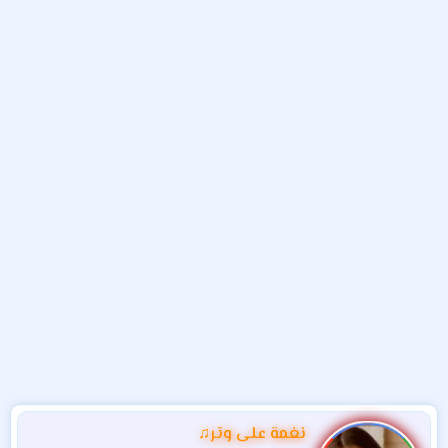
م
ل
د
و
ب
ا
ض
د
ت
و
ء
ع
نغمة على وتر♫