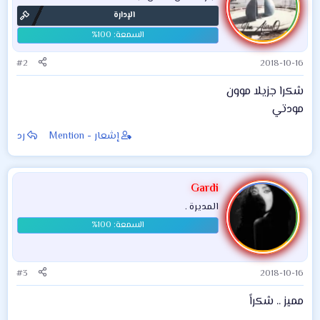
الإدارة
#2
2018-10-16
شكرا جزيلا موون
مودتي
إشعار - Mention
رد
Gardi
المديرة .
#3
2018-10-16
مميز .. شكراً