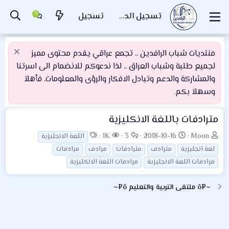
تسجيل الدخول
تسجيل
منتديات شباب الرافدين .. تجمع عراقي يقدم محتوى مميز
لجميع طلبة وشباب العراق .. لذا ندعوكم للانضمام الى اسرتنا
والمشاركة والدعم وتبادل الافكار والرؤى والمعلومات. فأهلاَ
وسهلاَ بكم.
مترادفات باللغة الانكليزية
ب
ت
ا
ا
ا
1K
3
2018-10-16
Moon
اللغة الانجليزية
ا
ا
ل
ل
ل
لغة انجليزية
مترادف
مترادفات
مرادف
مرادفات
د
ر
ر
م
و
مرادفات اللغة الانجليزية
مرادفات اللغة الانكليزية
ئ
ي
د
ش
س
ا
خ
و
ا
و
~¤ô ملتقى التربية والتعليم ô¤~
ل
ا
د
ه
م
م
ل
د
و
ب
ا
ض
د
ت