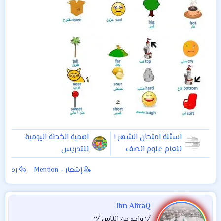
اسئلة امتحان الشهر ١
اهمية الخطة اليومية
للعام علوم الصف
للتدريس
السادس. للفائدة
إشعار - Mention
رد
Ibn AliraQ
ヅ واحد من الناس ヅ