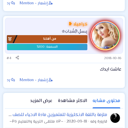
إشعار - Mention
رد
كراميلا ❥
عٍـسلُِ آلُِشُبَـآبَ♔
من أهلنا
#4
2018-10-16
عاشت ايدك
إشعار - Mention
رد
محتوى مشابه
الاكثر مشاهدة
عرض المزيد
ملزمة باللغة الانكليزية للمتميزين مادة الاحياء للصف الاول متوسط إعداد نادية خليل النعيمي
قارورة وفه
2020-09-18
~¤ô ملتقى التربية والتعليم ô¤~