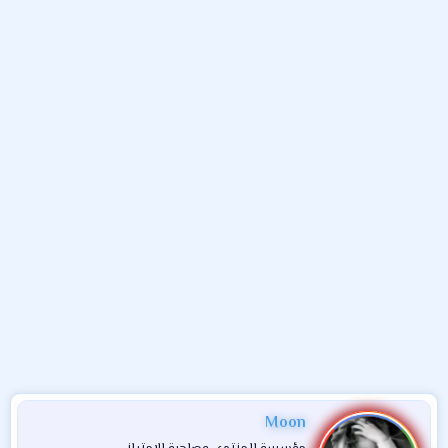
و
ء
ع
Moon