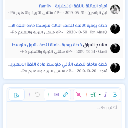
افراد العائلة باللغة الانكليزية - family
ابن الرافدين
2019-05-31
~¤ô ملتقى التربية والتعليم ô¤~
خطة يومية كاملة للصف الثالث متوسط مادة اللغة الانكليزية قابلة للطباعة
Ibn AliraQ
2020-10-30
~¤ô ملتقى التربية والتعليم ô¤~
مناهج العراق
خطة يومية كاملة للصف الاول متوسط مادة اللغة الانكليزية قابلة للطباعة
Gardi
2019-12-31
~¤ô ملتقى التربية والتعليم ô¤~
خطة كاملة للصف الثاني متوسط مادة اللغة الانكليزية خطة يومية
أمجد
2019-10-20
~¤ô ملتقى التربية والتعليم ô¤~
غامق
مائل
حجم الخط
خيارات إضافية…
إدراج رابط
إدراج صورة
تراجع
خيارات إضافية…
خيارات إضافية…
معاينة
9
محاذاة لليسار
حفظ المسودة
قائمة مرتبة
عادي
إعادة
لون النص
الإبتسامات
إقتباس
تبديل الـ BB code
ميديا
عائلة الخط
قائمة
Background Color
إزالة التنسيق
إدراج جدول
المسودات
المحاذاة
كود
إدراج خط أفقي
محتوى مخفي
تنسيق الفقرة
مشطوب
مسطر
كود مضمن
نص مخفي مضمن
أكتب ردك...
Arial
10
حذف المسودة
عنوان 1
Book Antiqua
توسيط
قائمة غير مرتبة
12
Courier New
15
محاذاة لليمين
مسافة بادئة