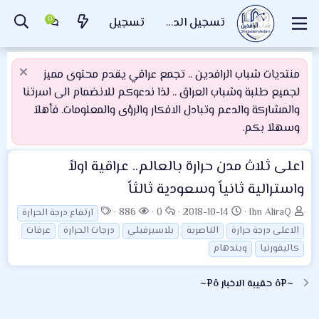
تسجيل الدخول
تسجيل
منتديات شباب الرافدين .. تجمع عراقي يقدم محتوى مميز
لجميع طلبة وشباب العراق .. لذا ندعوكم للانضمام الى اسرتنا
والمشاركة والدعم وتبادل الافكار والرؤى والمعلومات. فأهلاَ
وسهلاَ بكم.
اعلى ثلاث مدن حرارة بالعالم.. عراقية اولاً
واسترالية ثانياً وسعودية ثالثاً
ب
ت
ا
ا
ا
886
0
2018-10-14
Ibn AliraQ
ارتفاع درجة الحرارة
ا
ا
ل
ل
ل
الاعلى درجة حرارة
الناصرية
بلاسيرفيلي
درجات الحرارة
عرفات
د
ر
ر
م
و
كاليفورنيا
ويندهام
ئ
ي
د
ش
س
ا
خ
و
ا
و
~¤ô حقيبة الاخبار ô¤~
ل
ا
د
ه
م
م
ل
د