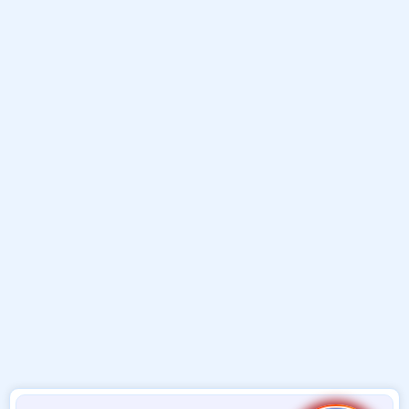
و
ب
ا
ض
د
ت
و
ء
ع