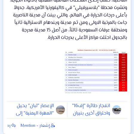
الماضية، حسب إحدى المحطات العالمية المعنية بالأنواء الجوية.
ونشرت محطة "بلاسيرفيلي" في كاليفورنيا الأمريكية، جدولاً
بأعلى درجات الحرارة في العالم، والتي بينت أن مدينة الناصرية
جاءت بالمرتبة الاولى ومن ثم مدينة ويندهام الاسترالية ثانياً
ومنطقة عرفات السعودية ثالثاً، من أصل 15 مدينة مدرجة
بالجدول احتلت مراكز الأعلى بدرجات الحرارة.
انفجار طائرة "إف16"
الإعصار "لبان" يحيل
واحتراق أخرى بنيران
"المهرة اليمنية" إلى
صديقة.. وصور
منطقة منكوبة
إشعار - Mention
رد
للحادثة