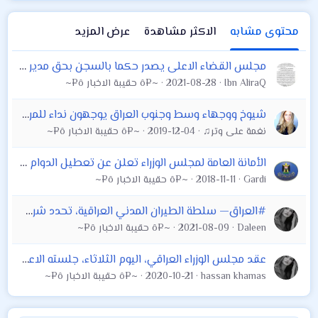
محتوى مشابه
الاكثر مشاهدة
عرض المزيد
مجلس القضاء الاعلى يصدر حكما بالسجن بحق مدير كي كارد وثلاثة مسؤولين بمصرف الرافدين
Ibn AliraQ
2021-08-28
~¤ô حقيبة الاخبار ô¤~
شيوخ ووجهاء وسط وجنوب العراق يوجهون نداء للمرجع الديني الاعلى السيستاني
نغمة على وتر♫
2019-12-04
~¤ô حقيبة الاخبار ô¤~
الأمانة العامة لمجلس الوزراء تعلن عن تعطيل الدوام الرسمي يوم الثلاثاء المصادف 20\11\
Gardi
2018-11-11
~¤ô حقيبة الاخبار ô¤~
#العراق— سلطة الطيران المدني العراقية، تحدد شرطاً لتوجه طائرات الخطوط الجوية إلى #بيلاروسيا، لإجلاء العراقيين من هناك ،
Daleen
2021-08-09
~¤ô حقيبة الاخبار ô¤~
عقد مجلس الوزراء العراقي، اليوم الثلاثاء، جلسته الاعتيادية برئاسة رئيس المجلس مصطفى الكاظمي
hassan khamas
2020-10-21
~¤ô حقيبة الاخبار ô¤~