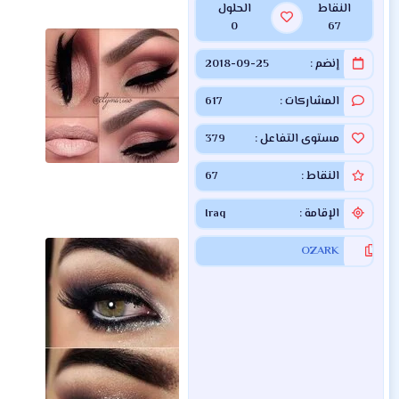
النقاط
الحلول
0
67
إنضم
2018-09-25
المشاركات
617
مستوى التفاعل
379
النقاط
67
الإقامة
Iraq
OZARK