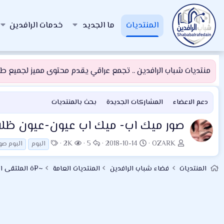
المنتديات
ما الجديد
خدمات الرافدين
منتديات شباب الرافدين .. تجمع عراقي يقدم محتوى مميز لجميع طلبة
دعم الاعضاء
المشاركات الجديدة
بحث بالمنتديات
صور ميك اب- ميك اب عيون-عيون ظلال ع
ب
ت
ا
ا
ا
2K
5
2018-10-14
OZARK
البوم
البوم صو
ا
ا
ل
ل
ل
د
ر
ر
م
و
المنتديات
فضاء شباب الرافدين
المنتديات العامة
~¤ô الملتقى العائلي ô¤~
ئ
ي
د
ش
س
ا
خ
و
ا
و
ل
ا
د
ه
م
م
ل
د
و
ب
ا