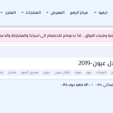
ترفيه
مركز الرفع
المعرض
المنتجات
المتجر
 وشباب العراق .. لذا ندعوكم للانضمام الى اسرتنا والمشاركة والدعم و
يون-2019
ر
البومات
صور
صورة
ظلال عيون
عيون
معرض الصور
مكياج
مك
~¤ô اناقة حواء ô¤~