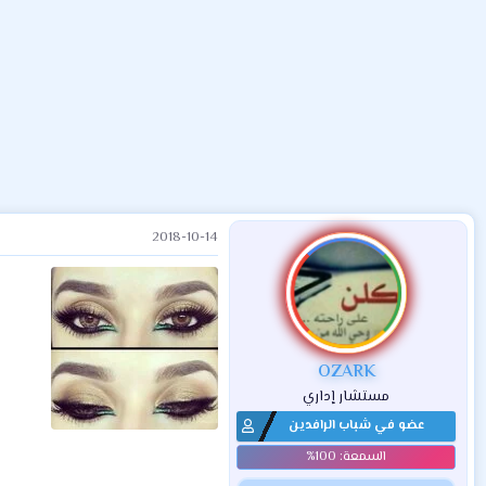
ض
د
ت
و
ء
ع
2018-10-14
OZARK
مستشار إداري
عضو في شباب الرافدين