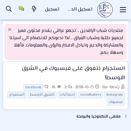
تسجيل الدخول
تسجيل
منتديات شباب الرافدين .. تجمع عراقي يقدم محتوى مميز
لجميع طلبة وشباب العراق .. لذا ندعوكم للانضمام الى اسرتنا
والمشاركة والدعم وتبادل الافكار والرؤى والمعلومات. فأهلاَ
وسهلاَ بكم.
انستجرام تتفوق على فيسبوك في الشرق
الاوسط!
ب
ت
ا
ا
ا
1K
2
2018-10-13
Ibn AliraQ
facebook
ا
ا
ل
ل
ل
instagram
socialbakers
احصائيات
الشرق الاوسط
انستغرام
د
ر
ر
م
و
فيسبوك
ئ
ي
د
ش
س
ا
خ
و
ا
و
ملتقى التكنلوجيا والبرمجة
ل
ا
د
ه
م
م
ل
د