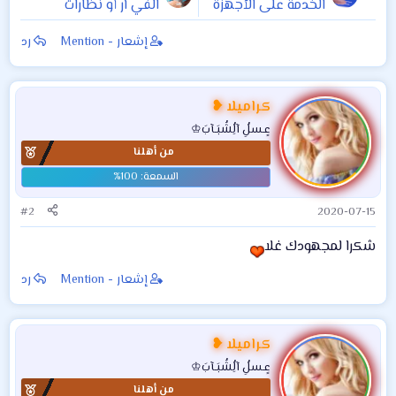
الخدمة على الأجهزة
الفي آر أو نظارات
الذكية
الواقع الافتراضي؟
إشعار - Mention
رد
كراميلا ❥
عٍـسلُِ آلُِشُبَـآبَ♔
من أهلنا
#2
2020-07-15
شكرا لمجهودك غلا
إشعار - Mention
رد
كراميلا ❥
عٍـسلُِ آلُِشُبَـآبَ♔
من أهلنا