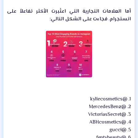
أما العلامات التجارية التي اعتُبرت الأكثر تفاعلاً على
انستجرام، فجاءت على الشكل التالي:
1. @kyliecosmetics
2. @MercedesBenz
3. @VictoriasSecret
4. @ABHcosmetics
5. @gucci
6. @fentybeauty