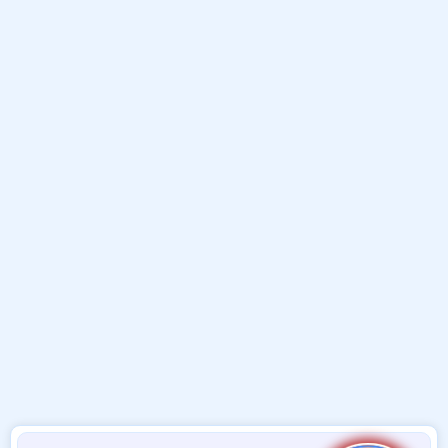
و
ب
ا
ض
د
ت
و
ء
ع