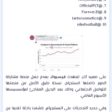
7. @OfficialPLT
8. @Forever21
9. @tartecosmetics
10. @nikefootball​
على صعيد آخر، تعهدت
فيسبوك
بعدم جعل منصة مشاركة
الصور خاصتها انستجرام، نسخة طبق الأصل من منصتها
للتواصل الاجتماعي وذلك بعد الرحيل المفاجئ لمؤسسيسها
الأسبوع الماضي.​
وفي جديد التحديثات على
انستجرام
، كشفت باحثة تقنية عن