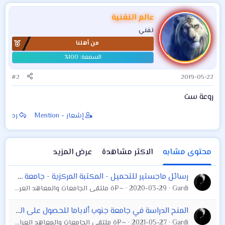
عالم التقنية
تقني
من أهلنا
#2
2019-05-22
روعة ست
إشعار - Mention
رد
محتوى مشابه
الاكثر مشاهدة
عرض المزيد
رسائل ماجستير للتحميل - المكتبة المركزية - جامعة كربلاء - العراق
Gardi
2020-03-29
~¤ô ملتقى الجامعات والمعاهد العراقية العام ô¤~
المنح الدراسة في جامعة جنوب ألاباما للحصول على البكالوريوس بالولايات المتحدة الأمريكية 2021 (توفر الرسوم الدراسية)
Gardi
2021-05-27
~¤ô ملتقى الجامعات والمعاهد العراقية العام ô¤~