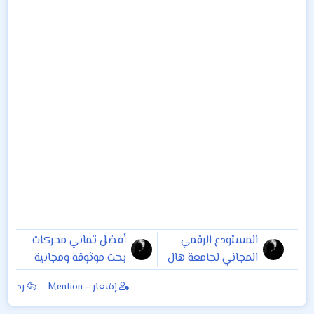
المستودع الرقمي
أفضل ثماني محركات
المجاني لجامعة هال
بحث موثوقة ومجانية
البريطانية -
للبحوث العلمية
إشعار - Mention
رد
هيدرا...اطاريح.دكتوراه
والأكاديمية
.رسائل.ماجستير