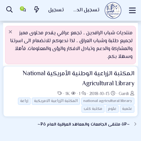
تسجيل الدخول
تسجيل
منتديات شباب الرافدين .. تجمع عراقي يقدم محتوى مميز
لجميع طلبة وشباب العراق .. لذا ندعوكم للانضمام الى اسرتنا
والمشاركة والدعم وتبادل الافكار والرؤى والمعلومات. فأهلاَ
وسهلاَ بكم.
المكتبة الزراعية الوطنية الأمريكية National
Agricultural Library
ب
ت
ا
ا
ا
1K
1
2018-10-13
Gardi
ا
ا
ل
ل
ل
national agricultural library
المكتبة الزراعية الامريكية
زراعة
د
ر
ر
م
و
علمية
علوم
مكتبة كتب
ئ
ي
د
ش
س
ا
خ
و
ا
و
~¤ô ملتقى الجامعات والمعاهد العراقية العام ô¤~
ل
ا
د
ه
م
م
ل
د