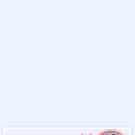
و
ب
ا
ض
د
ت
و
ء
ع