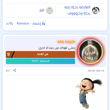
المارضه بجزة رضه
لغز
بجزة وخروووف
ههههه
إشعار - Mention
رد
قارورة وفه
جنني هواك من حيث لا ادري
من أهلنا
#2
2020-08-14