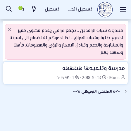
تسجيل الدخول
تسجيل
منتديات شباب الرافدين .. تجمع عراقي يقدم محتوى مميز
لجميع طلبة وشباب العراق .. لذا ندعوكم للانضمام الى اسرتنا
والمشاركة والدعم وتبادل الافكار والرؤى والمعلومات. فأهلاَ
وسهلاَ بكم.
مدرسة وتلميذها ههههه
ب
ت
ا
ا
705
1
2018-10-12
Moon
ا
ا
ل
ل
د
ر
ر
م
~¤ô الملتقى الترفيهي ô¤~
ئ
ي
د
ش
ا
خ
و
ا
ل
ا
د
ه
م
ل
د
و
ب
ا
ض
د
ت