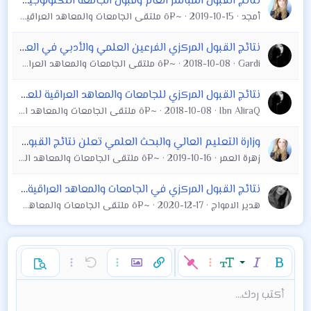
نتائج القبول المباشر العام وقبول الجامعة التكنولوجية للعام 2020-2019 للجامعات العراقية
أمجد
2019-10-15
~¤ô ملتقى الجامعات والمعاهد العراقية العام ô¤~
نتائج القبول المركزي الفرعين العلمي والأدبي في العراق 2018\2019
Gardi
2018-10-08
~¤ô ملتقى الجامعات والمعاهد العراقية العام ô¤~
نتائج القبول المركزي للجامعات والمعاهد العراقية للعام الدراسي 2018 - 2019
Ibn AliraQ
2018-10-08
~¤ô ملتقى الجامعات والمعاهد العراقية العام ô¤~
وزارة التعليم العالي والبحث العلمي تعلن نتائج القبول المركزي للعام الدراسي 2019-2020
زهرة العمر
2019-10-16
~¤ô ملتقى الجامعات والمعاهد العراقية العام ô¤~
نتائج القبول المركزي في الجامعات والمعاهد العراقية للعام الدراسي 2021
هدير الامواج
2020-12-17
~¤ô ملتقى الجامعات والمعاهد العراقية العام ô¤~
غامق
مائل
حجم الخط
خيارات إضافية…
إدراج رابط
إدراج صورة
تراجع
خيارات إضافية…
خيارات إضافية…
معاينة
9
محاذاة لليسار
حفظ المسودة
قائمة مرتبة
عادي
إعادة
لون النص
الإبتسامات
إقتباس
تبديل الـ BB code
ميديا
عائلة الخط
قائمة
Background Color
إزالة التنسيق
إدراج جدول
المسودات
المحاذاة
كود
إدراج خط أفقي
محتوى مخفي
تنسيق الفقرة
مشطوب
مسطر
كود مضمن
نص مخفي مضمن
أكتب ردك...
Arial
10