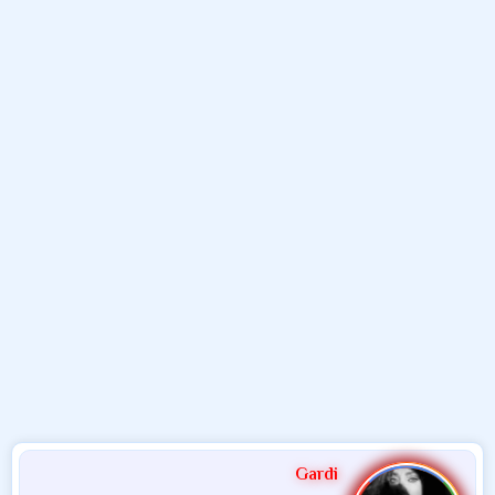
و
ب
ا
ض
د
ت
و
ء
ع
Gardi