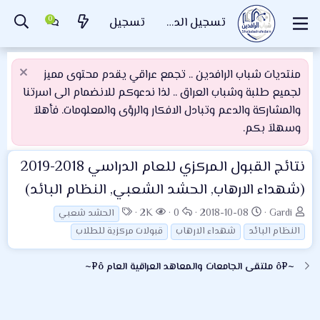
تسجيل الدخول
تسجيل
منتديات شباب الرافدين .. تجمع عراقي يقدم محتوى مميز
لجميع طلبة وشباب العراق .. لذا ندعوكم للانضمام الى اسرتنا
والمشاركة والدعم وتبادل الافكار والرؤى والمعلومات. فأهلاَ
وسهلاَ بكم.
نتائج القبول المركزي للعام الدراسي 2018-2019
(شهداء الارهاب, الحشد الشعبي, النظام البائد)
ب
ت
ا
ا
ا
2K
0
2018-10-08
Gardi
الحشد شعبي
ا
ا
ل
ل
ل
النظام البائد
شهداء الارهاب
قبولات مركزية للطلاب
د
ر
ر
م
و
ئ
ي
د
ش
س
~¤ô ملتقى الجامعات والمعاهد العراقية العام ô¤~
ا
خ
و
ا
و
ل
ا
د
ه
م
م
ل
د