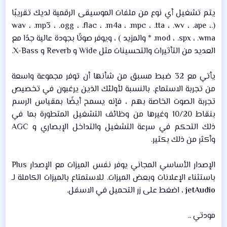
يتم تشغيل أي نوع من ملفات الموسيقى الرقمية لديك تقريبًا
(.wav ، .mp3 ، .ogg ، .flac ، .m4a ، .mpc ، .tta ، .wv ، .ape ،
.mod ، .spx ، .wma * والمزيد ) ، ويوفر صوتًا بجودة عالية جدًا مع
العديد من التأثيرات والتحسينات مثل Wide و Reverb و X-Bass.​
يأتي مع 32 ضبط مسبق من شأنها أن توفر مجموعة واسعة
من تجربة الاستماع. بالنسبة لأولئك الذين يرغبون في تخصيص
تجربة الصوت الخاصة بهم ، فإنه يسمح أيضًا بمقياس الرسم
بنقاط 10/20 وغيرها من وظائف التشغيل المتطورة بما في
ذلك التحكم في سرعة التشغيل والتداخل الإبصاري و AGC
وأكثر من ذلك بكثير.​
الإصدار الأساسي المجاني يوفر نفس الميزات مع الإصدار Plus
باستثناء الإعلانات وبعض الميزات. للاستمتاع بالميزات الكاملة لـ
jetAudio
، اضغط على زر التحميل في الاسفل.​
مودتي ..​