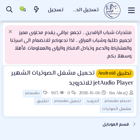
تسجيل الدخول
تسجيل
منتديات شباب الرافدين .. تجمع عراقي يقدم محتوى مميز
لجميع طلبة وشباب العراق .. لذا ندعوكم للانضمام الى اسرتنا
والمشاركة والدعم وتبادل الافكار والرؤى والمعلومات. فأهلاَ
وسهلاَ بكم.
تحميل مشغل الصوتيات الشهير
تطبيق Android
jetAudio Player للاندرويد
ب
ت
ا
ا
ا
903
0
2018-10-06
Ibn AliraQ
jetaudio
ا
ا
ل
ل
ل
jetaudio player
اندرويد
تحميل jetaudio
تطبيق
د
ر
ر
م
و
مشغل الصوتيات
ئ
ي
د
ش
س
ا
خ
و
ا
و
قسم الموبايل
ل
ا
د
ه
م
م
ل
د