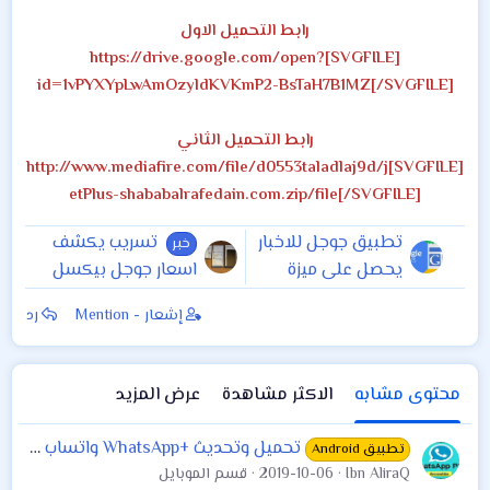
رابط التحميل الاول
[SVGFILE]https://drive.google.com/open?
id=1vPYXYpLwAmOzyldKVKmP2-BsTaH7B1MZ[/SVGFILE]
رابط التحميل الثاني
[SVGFILE]http://www.mediafire.com/file/d0553taladlaj9d/j
etPlus-shababalrafedain.com.zip/file[/SVGFILE]
تطبيق جوجل للاخبار
تسريب يكشف
خبر
يحصل على ميزة
اسعار جوجل بيكسل
الوضع الليلي
3 و Pixel 3XL
إشعار - Mention
رد
محتوى مشابه
الاكثر مشاهدة
عرض المزيد
تحميل وتحديث +WhatsApp واتساب بلس اخر اصدار v6.65
تطبيق Android
Ibn AliraQ
2019-10-06
قسم الموبايل