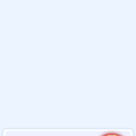
و
ب
ا
ض
د
ت
و
ء
ع