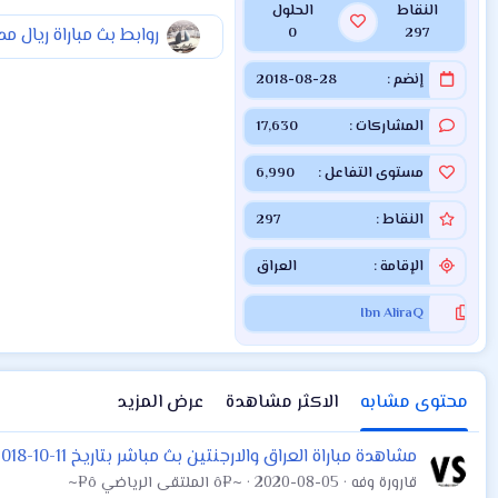
النقاط
الحلول
0
297
روابط بث مباراة ريال مدريد و 
إنضم
2018-08-28
المشاركات
17,630
مستوى التفاعل
6,990
النقاط
297
الإقامة
العراق
Ibn AliraQ
محتوى مشابه
الاكثر مشاهدة
عرض المزيد
مشاهدة مباراة العراق والارجنتين بث مباشر بتاريخ 11-10-2018 مباراة ودية
قارورة وفه
2020-08-05
~¤ô الملتقى الرياضي ô¤~