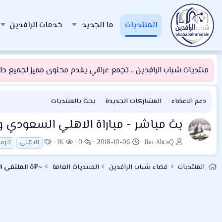
المنتديات
ما الجديد
خدمات الرافدين
منتديات شباب الرافدين .. تجمع عراقي يقدم محتوى مميز لجميع طلبة
دعم الاعضاء
المشاركات الجديدة
بحث بالمنتديات
بث مباشر - مباراة الاهلي السعودي
ب
ت
ا
ا
ا
1K
0
2018-10-06
Ibn AliraQ
الاهلي
الزم
ا
ا
ل
ل
ل
د
ر
ر
م
و
المنتديات
فضاء شباب الرافدين
المنتديات العامة
~¤ô الملتقى الرياضي ô¤~
ئ
ي
د
ش
س
ا
خ
و
ا
و
ل
ا
د
ه
م
م
ل
د
و
ب
ا