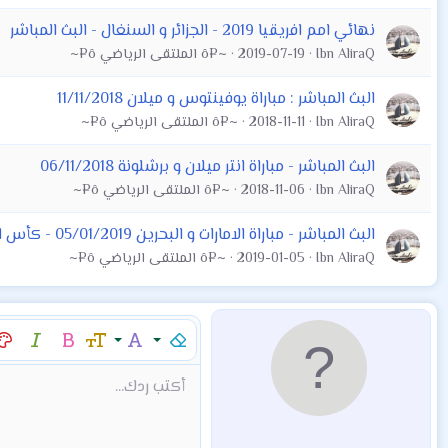
نهائي امم افريقيا 2019 - الجزائر و السنغال - البث المباشر
Ibn AliraQ
2019-07-19
~¤ô الملتقى الرياضي ô¤~
البث المباشر : مباراة يوفينتوس و ميلان 11/11/2018
Ibn AliraQ
2018-11-11
~¤ô الملتقى الرياضي ô¤~
البث المباشر - مباراة انتر ميلان و برشلونة 06/11/2018
Ibn AliraQ
2018-11-06
~¤ô الملتقى الرياضي ô¤~
البث المباشر - مباراة الامارات و البحرين 05/01/2019 - كأس امم اسيا 2019
Ibn AliraQ
2019-01-05
~¤ô الملتقى الرياضي ô¤~
إزالة التنسيق
عائلة الخط
حجم الخط
غامق
مائل
لو
9
Arial
Mod:Alert
إقتباس
كود
إدراج خط أفقي
نص مخفي مضمن
محتوى مخفي
Mod:Warning
Mod:Info
شراء المنتج
Article
Encadre
Fieldset
شراء المن
hor
أكتب ردك...
10
Book Antiqua
12
Courier New