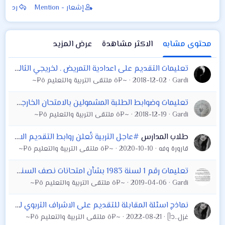
إشعار - Mention
رد
للعام الدارسي 2018-
2019
محتوى مشابه
الاكثر مشاهدة
عرض المزيد
تعليمات التقديم على اعدادية التمريض . لخريجي الثالث متوسط . والاعدادية
Gardi
2018-12-02
~¤ô ملتقى التربية والتعليم ô¤~
تعليمات وضوابط الطلبة المشمولين بالامتحان الخارجي في إعدادية التمريض ويكون التقديم عن طريق دوائر صحة
Gardi
2018-12-19
~¤ô ملتقى التربية والتعليم ô¤~
طلاب المدارس
#عاجل التربية تُعلن روابط التقديم الالكتروني لمعاهد الفنون الجميلة "الصباحية والمسائية" لعام 2020 – 2021
قارورة وفه
2020-10-10
~¤ô ملتقى التربية والتعليم ô¤~
تعليمات رقم 1 لسنة 1983 بشأن امتحانات نصف السنة والامتحانات النهائية (جاهزة للطباعة)
Gardi
2019-04-06
~¤ô ملتقى التربية والتعليم ô¤~
نماذج اسئلة المقابلة للتقديم على الاشراف التربوي لكل الاختصاصات 2023.
غزل..ᥫ᭡
2022-08-21
~¤ô ملتقى التربية والتعليم ô¤~