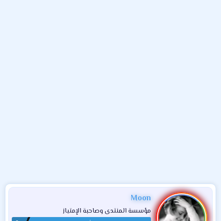
و
ب
ا
ض
د
ت
و
ء
ع
Moon
مؤسسة المنتدى وصاحبة الإمتياز