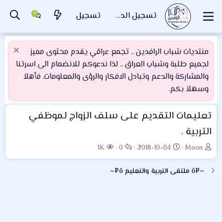
تسجيل الدخول
تسجيل
منتديات شباب الرافدين .. تجمع عراقي يقدم محتوى مميز
لجميع طلبة وشباب العراق .. لذا ندعوكم للانضمام الى اسرتنا
والمشاركة والدعم وتبادل الافكار والرؤى والمعلومات. فأهلاَ
وسهلاَ بكم.
تعليمات التقديم على سلف الزواج لموظفي
التربية .
ب
ت
ا
ا
1K
0
2018-10-04
Moon
ا
ا
ل
ل
د
ر
ر
م
~¤ô ملتقى التربية والتعليم ô¤~
ئ
ي
د
ش
ا
خ
و
ا
ل
ا
د
ه
م
ل
د