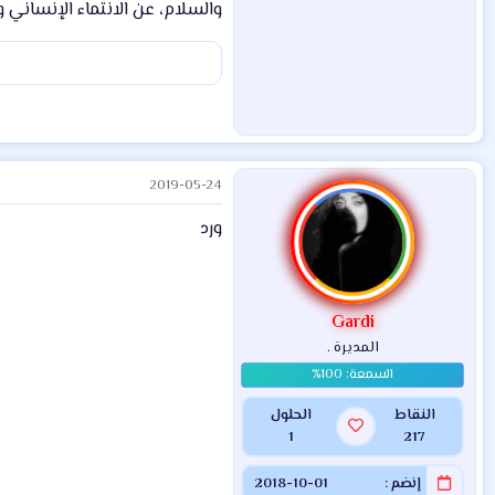
والسلام، عن الانتماء الإنساني 
2019-05-24
ورد
Gardi
المديرة .
النقاط
الحلول
1
217
إنضم
2018-10-01