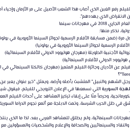
يلم رفع الغبن الذي أصاب هذا الشعب الأصيل على مر الأزمان وإحياء اَ
ن الانقراض الذي يهددهم".
في مهرجانات سينما
ولية، نذكر منها:
رجل الشهم والنبيل" المتشبث بأصله وأرضه، ويمثل "خير عنوان يعبر عن
للهجة السورية
التي نسمعها في الإعلان الترويجي للفيلم، فيقول شيخ
الكورمانجية، وحرصاً منّا على إبقاء تركيز المشاهد على أحداث الفيلم الم
شق في ظل الحرب الشرسة، وتمت الدبلجة مع ألمع نجوم الدراما السورية 
هرجانات السينمائية، ولم يطلق للمشاهد العربي بعد، لذا ما الذي ينتظ
والنقاد والسينمائيين والصحافة والإعلام والشخصيات والمسؤولين مع أح