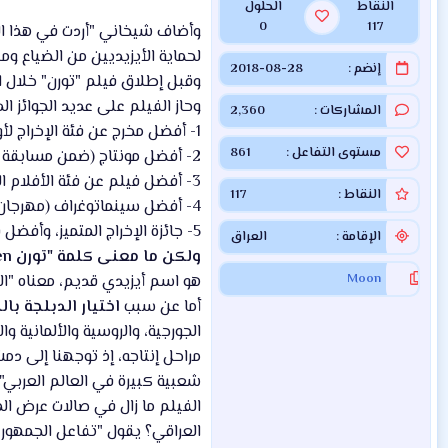
النقاط
الحلول
0
117
وأضاف شيخاني "أردت في هذا الف
لحماية الأيزيديين من الضياع وم
إنضم
2018-08-28
وقبل إطلاق فيلم "تورن" خلال العام الجاري 2018 
وحاز الفيلم على عديد الجوائز الد
المشاركات
2,360
1- أفضل مخرج عن فئة الإخراج لأول مرة (ضمن مسابقة الأفلام الرسمية لجوائز السينما الأوروبية في بولونيا)
مستوى التفاعل
861
2- أفضل مونتاج (ضمن مسابقة الأفلام الرسمية لجوائز السينما الأوروبية في بولونيا)
3- أفضل فيلم عن فئة الأفلام الروائية الأجنبية الطويلة (مهرجان هوليوود الدولي للأفلام السينمائية)
النقاط
117
4- أفضل سينماتوغراف (مهرجان هوليوود الدولي للأفلام السينمائية)
5- جائزة الإخراج المتميز، وأفضل فيلم عن الأديان وجائزة الفيلم المتميز (مهرجان كالكتا السينمائي في الهند)
الإقامة
العراق
ولكن ما معنى كلمة "تورن Toren"؟
Moon
هو اسم أيزيدي قديم، معناه "ال
أما عن سبب
اختيار الدبلجة با
الجورجية، والروسية والألمانية و
مراحل إنتاجه، إذ توجهنا إلى دم
شعبية كبيرة في العالم العربي".
الفيلم ما زال في صالات عرض الم
العراقي؟ يقول "تفاعل الجمهور 