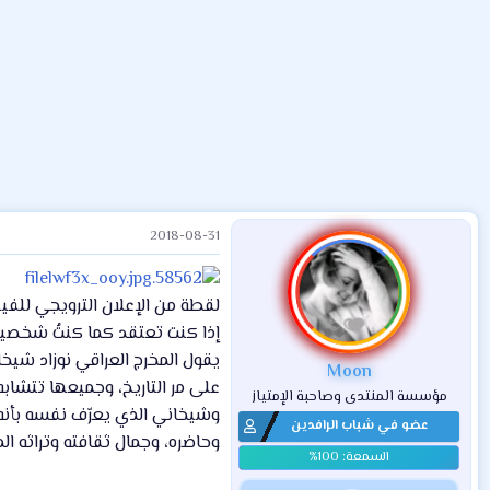
ض
د
ت
و
ء
ع
2018-08-31
لقطة من الإعلان الترويجي للفي
إذا كنت تعتقد كما كنتُ شخصياً 
يقول المخرج العراقي نوزاد شيخان
Moon
على مر التاريخ، وجميعها تتشا
مؤسسة المنتدى وصاحبة الإمتياز
عضو في شباب الرافدين
وحاضره، وجمال ثقافته وتراثه ال