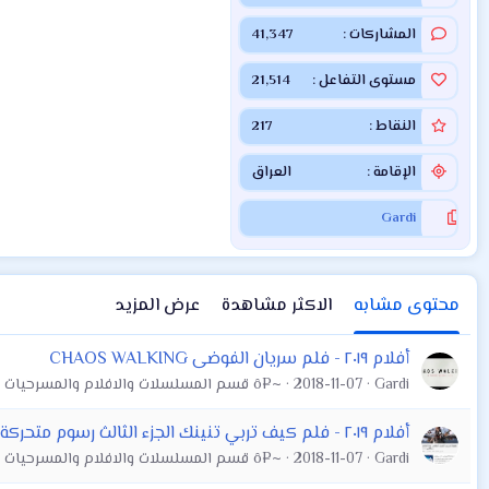
المشاركات
41,347
مستوى التفاعل
21,514
النقاط
217
الإقامة
العراق
Gardi
محتوى مشابه
الاكثر مشاهدة
عرض المزيد
أفلام ٢٠١٩ - فلم سريان الفوضى CHAOS WALKING
Gardi
2018-11-07
~¤ô قسم المسلسلات والافلام والمسرحيات ô¤~
أفلام ٢٠١٩ - فلم كيف تربي تنينك الجزء الثالث رسوم متحركة . How to train your Dragon
Gardi
2018-11-07
~¤ô قسم المسلسلات والافلام والمسرحيات ô¤~