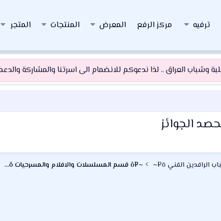
ترفيه
مركز الرفع
المعرض
المنتجات
المتجر
 وشباب العراق .. لذا ندعوكم للانضمام الى اسرتنا والمشاركة والدعم و
يحصد الجوائز
~¤ô قسم المسلسلات والافلام والمسرحيات ô¤~