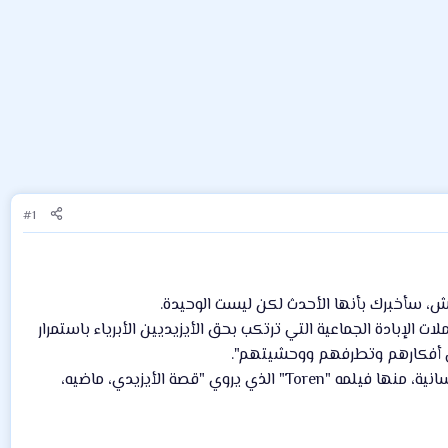
#1
اعش، سأخبرك بأنها الأحدث لكن ليست الوحيدة.
ت الإبادة الجماعية التي ترتكب بحق الأيزيديين الأبرياء باستمرار
في أفكارهم وتطرفهم ووحشيتهم".
وشيخاني الذي يعرّف نفسه بأنه "إنسان قبل أن يكون فنانا"، عراقي- ألماني، يطرح في أعماله قضايا إنسانية، منها فيلمه "Toren" الذي يروي "قصة الأيزيدي، ماضيه،