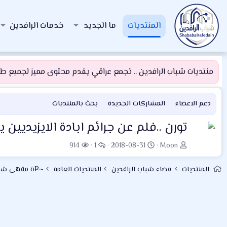
المنتديات
ما الجديد
خدمات الرافدين
منتديات شباب الرافدين .. تجمع عراقي يقدم محتوى مميز لجميع طلبة
دعم الاعضاء
المشاركات الجديدة
بحث بالمنتديات
تورن ..فلم عن جرائم ابادة الايزيديين 
ب
ت
ا
ا
914
1
2018-08-31
Moon
ا
ا
ل
ل
د
ر
ر
م
المنتديات
فضاء شباب الرافدين
المنتديات العامة
~¤ô مقهى شباب الرافدين الفني ô¤~
ئ
ي
د
ش
ا
خ
و
ا
ل
ا
د
ه
م
ل
د
و
ب
ا