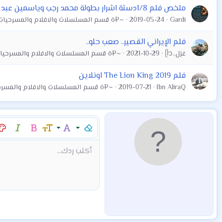
ملخص فلم 1/8دستة اشرار بطولة محمد رجب وياسمين عبد العزيز
Gardi
2019-05-24
~¤ô قسم المسلسلات والافلام والمسرحيات ô¤~
فلم الإيراني القصير.. صعب حلو..
غزل..ᥫ᭡
2021-10-29
~¤ô قسم المسلسلات والافلام والمسرحيات ô¤~
فلم The Lion King 2019 اونلاين
Ibn AliraQ
2019-07-21
~¤ô قسم المسلسلات والافلام والمسرحيات ô¤~
إزالة التنسيق
عائلة الخط
حجم الخط
غامق
مائل
لو
9
Arial
Mod:Alert
إقتباس
كود
إدراج خط أفقي
نص مخفي مضمن
محتوى مخفي
Mod:Warning
Mod:Info
شراء المنتج
Article
Encadre
Fieldset
شراء المن
hor
أكتب ردك...
10
Book Antiqua
12
Courier New
15
Georgia
18
Tahoma
22
Times New Roman