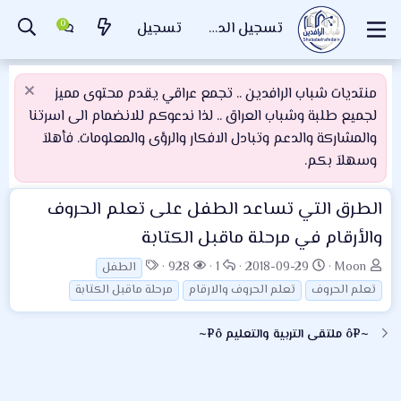
تسجيل الدخول
تسجيل
منتديات شباب الرافدين .. تجمع عراقي يقدم محتوى مميز
لجميع طلبة وشباب العراق .. لذا ندعوكم للانضمام الى اسرتنا
والمشاركة والدعم وتبادل الافكار والرؤى والمعلومات. فأهلاَ
وسهلاَ بكم.
الطرق التي تساعد الطفل على تعلم الحروف
والأرقام في مرحلة ماقبل الكتابة
ب
ت
ا
ا
ا
928
1
2018-09-29
Moon
الطفل
ا
ا
ل
ل
ل
تعلم الحروف
تعلم الحروف والارقام
مرحلة ماقبل الكتابة
د
ر
ر
م
و
ئ
ي
د
ش
س
~¤ô ملتقى التربية والتعليم ô¤~
ا
خ
و
ا
و
ل
ا
د
ه
م
م
ل
د