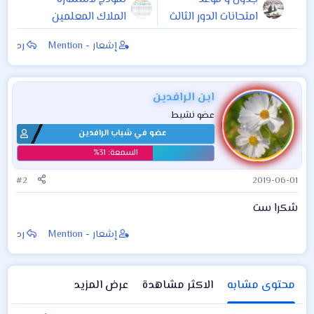
امتحانات الدور الثالث
الملاك المعلمين
للعام الدراسي 2017
وجدول توزيع
إشعار - Mention
رد
- 2018
الحصص
ابن الرافدين
عضو نشيط
عضو في شباب الرافدين
#2
2019-06-01
شكرا ست
إشعار - Mention
رد
محتوى مشابه
الاكثر مشاهدة
عرض المزيد