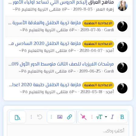
مناهج العراق
إليكم الدروس التي تساعد اولياء الأمور على مواصلة التدريس رغم الظروف الخامس الإبتدائي:
زهرة العمر
2019-11-03
~¤ô ملتقى التربية والتعليم ô¤~
ملزمة تربية الطفل والعلاقة الأسرية السادس المهني . قسم الفنون التطبيقية
الاعدادية المهنية
Gardi
2019-07-16
~¤ô ملتقى التربية والتعليم ô¤~
ملزمة تربية الطفل 2020 السادس مهني قسم #الفنون_التطبيقية أعداد الست #فريدة_قند_كاظم
الاعدادية المهنية
أمجد
2020-04-07
~¤ô ملتقى التربية والتعليم ô¤~
مرشحات الفيزياء للصف الثالث متوسط الدور الأول 2019 (الفصل الثالث التيار الكهربائي)
Gardi
2019-06-25
~¤ô ملتقى التربية والتعليم ô¤~
ملزمة تربية الطفل طبعة 2020 اعداد الست شيماء الزبيدي
الاعدادية المهنية
أمجد
2020-03-18
~¤ô ملتقى التربية والتعليم ô¤~
غامق
مائل
حجم الخط
خيارات إضافية…
إدراج رابط
إدراج صورة
تراجع
خيارات إضافية…
خيارات إضافية…
معاينة
9
محاذاة لليسار
حفظ المسودة
قائمة مرتبة
عادي
إعادة
لون النص
الإبتسامات
إقتباس
تبديل الـ BB code
ميديا
عائلة الخط
قائمة
Background Color
إزالة التنسيق
إدراج جدول
المسودات
المحاذاة
كود
إدراج خط أفقي
محتوى مخفي
تنسيق الفقرة
مشطوب
مسطر
كود مضمن
نص مخفي مضمن
أكتب ردك...
Arial
10