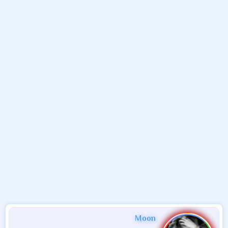
و
ب
ا
ض
د
ت
و
ء
ع
Moon