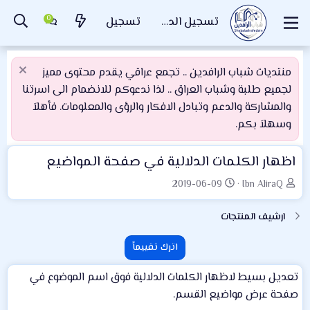
تسجيل الدخول
تسجيل
منتديات شباب الرافدين .. تجمع عراقي يقدم محتوى مميز
لجميع طلبة وشباب العراق .. لذا ندعوكم للانضمام الى اسرتنا
والمشاركة والدعم وتبادل الافكار والرؤى والمعلومات. فأهلاَ
وسهلاَ بكم.
اظهار الكلمات الدلالية في صفحة المواضيع
ا
ت
2019-06-09
Ibn AliraQ
ل
ا
ك
ر
ارشيف المنتجات
ا
ي
ت
خ
اترك تقييماً
ب
ا
ل
تعديل بسيط لاظهار الكلمات الدلالية فوق اسم الموضوع في
إ
صفحة عرض مواضيع القسم.
ن