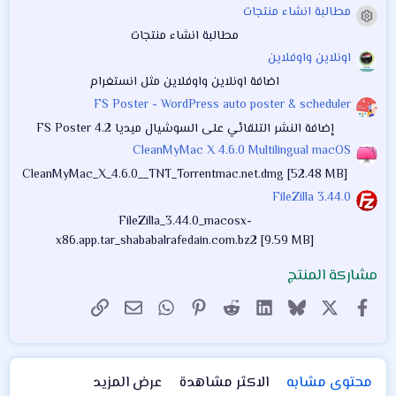
ن
مطالبة انشاء منتجات
ج
أيقونة المنتج
و
مطالبة انشاء منتجات
م
اونلاين واوفلاين
اضافة اونلاين واوفلاين مثل انستغرام
FS Poster - WordPress auto poster & scheduler
إضافة النشر التلقائي على السوشيال ميديا FS Poster 4.2
CleanMyMac X 4.6.0 Multilingual macOS
CleanMyMac_X_4.6.0__TNT_Torrentmac.net.dmg [52.48 MB]
FileZilla 3.44.0
FileZilla_3.44.0_macosx-
x86.app.tar_shababalrafedain.com.bz2 [9.59 MB]
مشاركة المنتج
X
فيسبوك
Bluesky
LinkedIn
Reddit
Pinterest
WhatsApp
الرابط
البريد الإلكتروني
محتوى مشابه
الاكثر مشاهدة
عرض المزيد