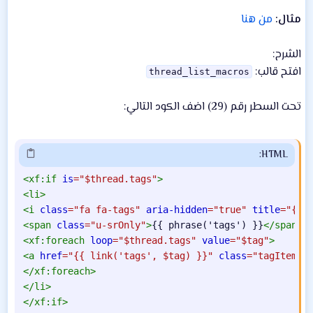
ش
مثال:
من هنا
ا
ء
الشرح:
افتح قالب:
thread_list_macros
تحت السطر رقم (29) اضف الكود التالي:
HTML:
<
xf:
if
is
=
"
$thread.tags
"
>
<
li
>
<
i
class
=
"
fa fa-tags
"
aria-hidden
=
"
true
"
title
=
"
{{ 
<
span
class
=
"
u-srOnly
"
>
{{ phrase('tags') }}
</
span
>
<
xf:
foreach
loop
=
"
$thread.tags
"
value
=
"
$tag
"
>
<
a
href
=
"
{{ link('tags', $tag) }}
"
class
=
"
tagItem
"
</
xf:
foreach
>
</
li
>
</
xf:
if
>