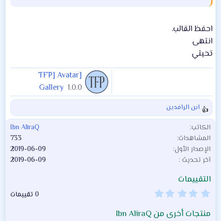
احفظ القالب.
انتهى
تحيتي
[TFP] Avatar
Gallery
1.0.0
ابن الرافدين
ا
ل
الكاتب
Ibn AliraQ
ت
المشاهدات
733
ف
الإصدار الأول
2019-06-09
ا
آخر تحديث
2019-06-09
ع
ل
التقييمات
ا
ت
0
0 تقييمات
.
:
0
منتجات أخرى من Ibn AliraQ
0