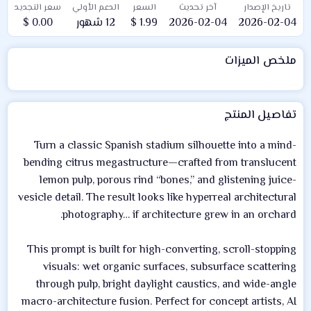
ا
تاريخ الإصدار
آخر تحديث
السعر
الدعم الأولي
سعر التجديد
ل
2026-02-04
2026-02-04
1.99 $
12 شهور
0.00 $
أ
و
ملخص الميزات
ل
تفاصيل المنتج
Turn a classic Spanish stadium silhouette into a mind-
bending citrus megastructure—crafted from translucent
lemon pulp, porous rind “bones,” and glistening juice-
vesicle detail. The result looks like hyperreal architectural
photography… if architecture grew in an orchard.
This prompt is built for high-converting, scroll-stopping
visuals: wet organic surfaces, subsurface scattering
through pulp, bright daylight caustics, and wide-angle
macro-architecture fusion. Perfect for concept artists, AI