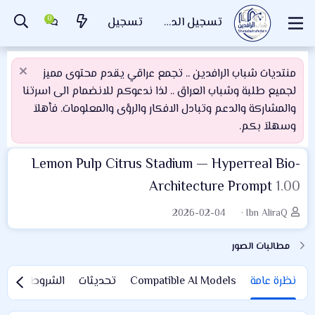
تسجيل الدخول
تسجيل
منتديات شباب الرافدين .. تجمع عراقي يقدم محتوى مميز
لجميع طلبة وشباب العراق .. لذا ندعوكم للانضمام الى اسرتنا
والمشاركة والدعم وتبادل الافكار والرؤى والمعلومات. فأهلاَ
وسهلاَ بكم.
Lemon Pulp Citrus Stadium — Hyperreal Bio-
Architecture Prompt
1.00
ا
ا
2026-02-04
Ibn AliraQ
ل
ل
ك
إ
مطالبات الصور
ا
ص
ت
د
نظرة عامة
Compatible AI Models
تحديثات
الشروط والأحك
ب
ا
ر