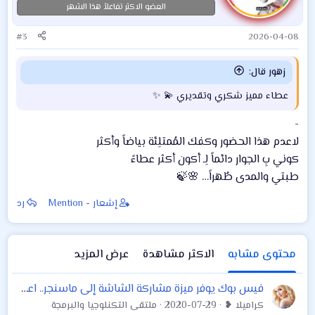
ا
العضو الاكثر تفاعلاً هذا الشهر
ت
:
#3
2026-04-08
زهور قال:
عطاء مميز شكري وتقديري 💫 ✨
-
لاعدم هذا الحضور وكفك المُمتلِئة بياضاً وأكثر
كوني بِ الجوار دائماً لِـ أكون أكثر عطاءً
طبتي والمدى طُهراً… 🌸🍃
إشعار - Mention
رد
محتوى مشابه
الاكثر مشاهدة
عرض المزيد
فيس بوك يوفر ميزة مشاركة الشاشة إلى ماسنجر.. اعرف التفاصيل
كراميلا ❥
2020-07-29
ملتقى التكنلوجيا والبرمجة