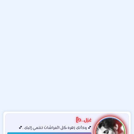
و
ب
ا
ض
د
ت
و
ء
ع
غزل..ᥫ᭡
💕 وكأنكِ زهرهَ ڪلٰ الٓفراشَاتَ تنتمي إليكِ .💕