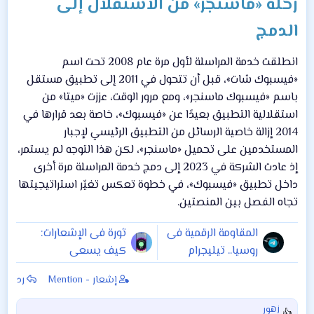
رحلة «ماسنجر» من الاستقلال إلى
الدمج
انطلقت خدمة المراسلة لأول مرة عام 2008 تحت اسم
«فيسبوك شات»، قبل أن تتحول في 2011 إلى تطبيق مستقل
باسم «فيسبوك ماسنجر»، ومع مرور الوقت، عززت «ميتا» من
استقلالية التطبيق بعيدًا عن «فيسبوك»، خاصة بعد قرارها في
2014 إزالة خاصية الرسائل من التطبيق الرئيسي لإجبار
المستخدمين على تحميل «ماسنجر»، لكن هذا التوجه لم يستمر،
إذ عادت الشركة في 2023 إلى دمج خدمة المراسلة مرة أخرى
داخل تطبيق «فيسبوك»، في خطوة تعكس تغيّر استراتيجيتها
تجاه الفصل بين المنصتين.
المقاومة الرقمية فى
ثورة فى الإشعارات:
روسيا.. تيليجرام
كيف يسعى
وقيود الـVPN بين
Android 17 لإنهاء
إشعار - Mention
رد
السيطرة والممانعة
فوضى التنبيهات
نهائيًا؟
زهور