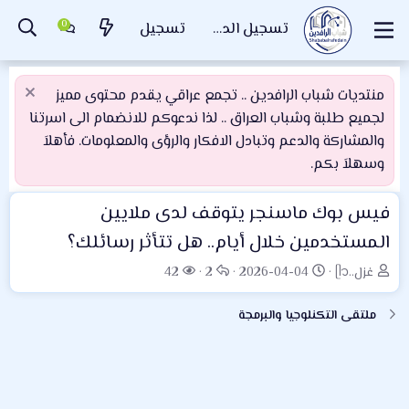
تسجيل الدخول
تسجيل
منتديات شباب الرافدين .. تجمع عراقي يقدم محتوى مميز
لجميع طلبة وشباب العراق .. لذا ندعوكم للانضمام الى اسرتنا
والمشاركة والدعم وتبادل الافكار والرؤى والمعلومات. فأهلاَ
وسهلاَ بكم.
فيس بوك ماسنجر يتوقف لدى ملايين
المستخدمين خلال أيام.. هل تتأثر رسائلك؟
ب
ت
ا
ا
غزل..ᥫ᭡
2026-04-04
2
42
ا
ا
ل
ل
د
ر
ر
م
ملتقى التكنلوجيا والبرمجة
ئ
ي
د
ش
ا
خ
و
ا
ل
ا
د
ه
م
ل
د