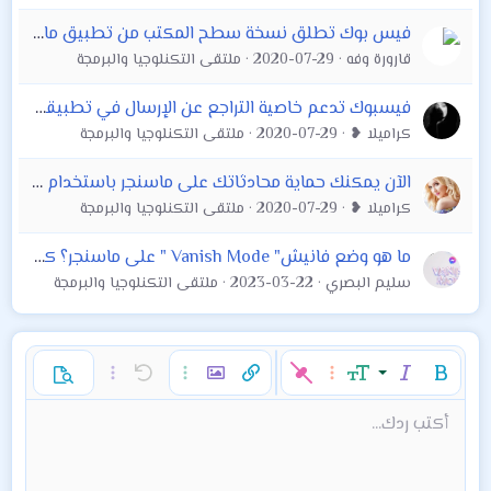
فيس بوك تطلق نسخة سطح المكتب من تطبيق ماسنجر على ويندوز وماك
قارورة وفه
2020-07-29
ملتقى التكنلوجيا والبرمجة
فيسبوك تدعم خاصية التراجع عن الإرسال في تطبيقها ماسنجر
كراميلا ❥
2020-07-29
ملتقى التكنلوجيا والبرمجة
الآن يمكنك حماية محادثاتك على ماسنجر باستخدام بصمة الوجه
كراميلا ❥
2020-07-29
ملتقى التكنلوجيا والبرمجة
ما هو وضع فانيش" Vanish Mode " على ماسنجر؟ كيفية استخدام ميزة الرسائل المختفية
سليم البصري
2023-03-22
ملتقى التكنلوجيا والبرمجة
غامق
مائل
حجم الخط
خيارات إضافية…
إدراج رابط
إدراج صورة
تراجع
خيارات إضافية…
خيارات إضافية…
معاينة
9
محاذاة لليسار
حفظ المسودة
قائمة مرتبة
عادي
إعادة
لون النص
الإبتسامات
إقتباس
تبديل الـ BB code
ميديا
عائلة الخط
قائمة
Background Color
إزالة التنسيق
إدراج جدول
المسودات
المحاذاة
كود
إدراج خط أفقي
محتوى مخفي
تنسيق الفقرة
مشطوب
مسطر
كود مضمن
نص مخفي مضمن
أكتب ردك...
Arial
10
حذف المسودة
عنوان 1
Book Antiqua
توسيط
قائمة غير مرتبة
12
Courier New