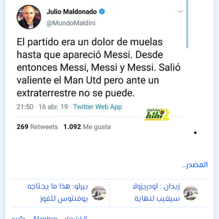
المصدر...
زيدان : اودريزولا
بيرلو: هذا ما يحتاجه
سيغيب لنهاية
يوفنتوس للفوز
الموسم وسأتحدث
بدوري أبطال أوروبا