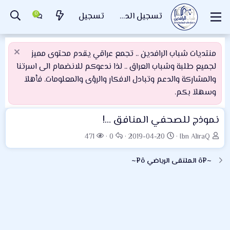
تسجيل الدخول
تسجيل
منتديات شباب الرافدين .. تجمع عراقي يقدم محتوى مميز
لجميع طلبة وشباب العراق .. لذا ندعوكم للانضمام الى اسرتنا
والمشاركة والدعم وتبادل الافكار والرؤى والمعلومات. فأهلاَ
وسهلاَ بكم.
نموذج للصحفي المنافق …!
ب
ت
ا
ا
471
0
2019-04-20
Ibn AliraQ
ا
ا
ل
ل
د
ر
ر
م
~¤ô الملتقى الرياضي ô¤~
ئ
ي
د
ش
ا
خ
و
ا
ل
ا
د
ه
م
ل
د
و
ب
ا
ض
د
ت