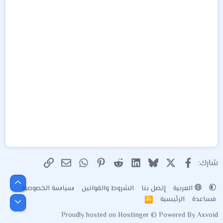
X
فيسبوك
Bluesky
LinkedIn
Reddit
Pinterest
WhatsApp
الرابط
البريد الإلكتروني
شارك:
أعلى
العربية
إتصل بنا
الشروط والقوانين
سياسة الخصوصية
مساعدة
الرئيسية
R
أسفل
S
Proudly hosted on
Hostinger
© Powered By
Axvoid
S