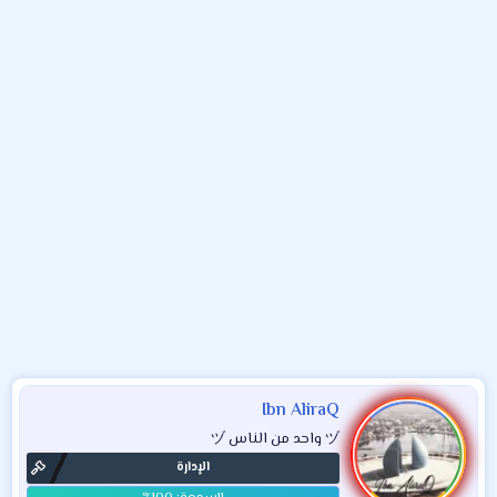
و
ء
ع
Ibn AliraQ
ヅ واحد من الناس ヅ
الإدارة