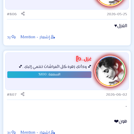
#806
2026-05-25
الغزل♥️
إشعار - Mention
رد
غزل..ᥫ᭡
💕 وكأنكِ زهرهَ ڪلٰ الٓفراشَاتَ تنتمي إليكِ .💕
#807
2026-06-02
-
هون❤️
إشعار - Mention
رد