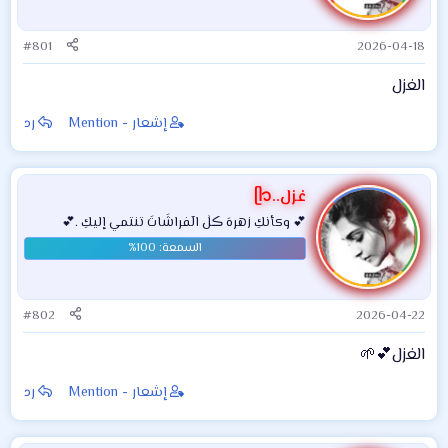
#801
2026-04-18
الغزل
إشعار - Mention
رد
غزل..ᥫ᭡
💕 وكأنكِ زهرهَ ڪلٰ الٓفراشَاتَ تنتمي إليكِ .💕
#802
2026-04-22
الغزل💕🌱
إشعار - Mention
رد