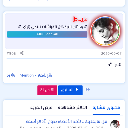
غزل..ᥫ᭡
💕 وكأنكِ زهرهَ ڪلٰ الٓفراشَاتَ تنتمي إليكِ .💕
#808
2026-06-07
هون 💕
إشعار - Mention
رد
الأول
السابق
81 من 81
محتوى مشابه
الاكثر مشاهدة
عرض المزيد
قل مابقلبك .. لأحد الأعضاء بدون ّذكر أسمه