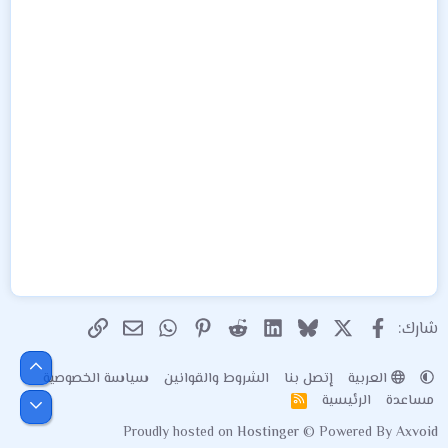
X
فيسبوك
Bluesky
LinkedIn
Reddit
Pinterest
WhatsApp
الرابط
البريد الإلكتروني
شارك:
أعلى
العربية
إتصل بنا
الشروط والقوانين
سياسة الخصوصية
مساعدة
الرئيسية
R
أسفل
S
Proudly hosted on
Hostinger
© Powered By
Axvoid
S