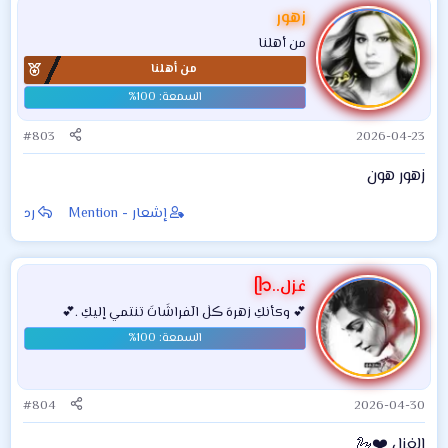
زهور
من أهلنا
من أهلنا
#803
2026-04-23
زهور هون
إشعار - Mention
رد
غزل..ᥫ᭡
💕 وكأنكِ زهرهَ ڪلٰ الٓفراشَاتَ تنتمي إليكِ .💕
#804
2026-04-30
الغزل ❤️🦢