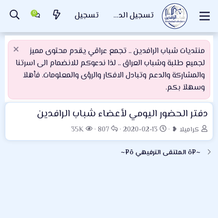
تسجيل الدخول
تسجيل
منتديات شباب الرافدين .. تجمع عراقي يقدم محتوى مميز
لجميع طلبة وشباب العراق .. لذا ندعوكم للانضمام الى اسرتنا
والمشاركة والدعم وتبادل الافكار والرؤى والمعلومات. فأهلاَ
وسهلاَ بكم.
دفتر الحضور اليومي لأعضاء شباب الرافدين
ب
ت
ا
ا
كراميلا ❥
2020-02-13
807
35K
ا
ا
ل
ل
د
ر
ر
م
~¤ô الملتقى الترفيهي ô¤~
ئ
ي
د
ش
ا
خ
و
ا
ل
ا
د
ه
م
ل
د
و
ب
ا
ض
د
ت