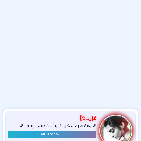
و
ء
ع
غزل..ᥫ᭡
💕 وكأنكِ زهرهَ ڪلٰ الٓفراشَاتَ تنتمي إليكِ .💕