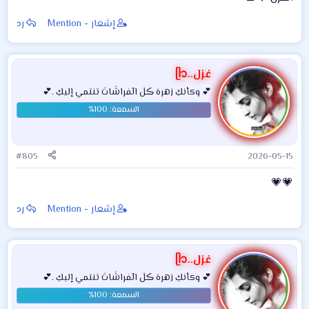
إشعار - Mention
رد
غزل..ᥫ᭡
💕 وكأنكِ زهرهَ ڪلٰ الٓفراشَاتَ تنتمي إليكِ .💕
#805
2026-05-15
💗💗
إشعار - Mention
رد
غزل..ᥫ᭡
💕 وكأنكِ زهرهَ ڪلٰ الٓفراشَاتَ تنتمي إليكِ .💕