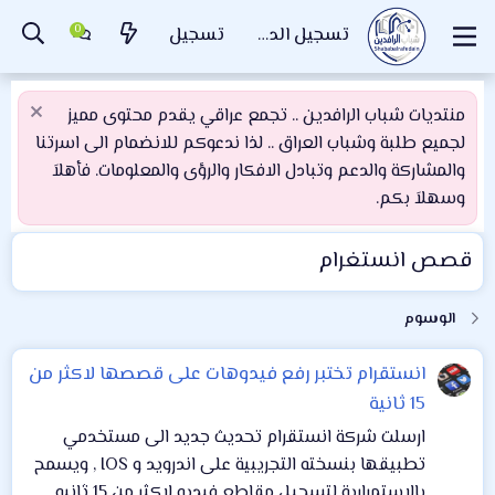
تسجيل الدخول
تسجيل
منتديات شباب الرافدين .. تجمع عراقي يقدم محتوى مميز
لجميع طلبة وشباب العراق .. لذا ندعوكم للانضمام الى اسرتنا
والمشاركة والدعم وتبادل الافكار والرؤى والمعلومات. فأهلاَ
وسهلاَ بكم.
قصص انستغرام
الوسوم
انستقرام تختبر رفع فيدوهات على قصصها لاكثر من
15 ثانية
ارسلت شركة انستقرام تحديث جديد الى مستخدمي
تطبيقها بنسخته التجريبية على اندرويد و IOS , ويسمح
بالاستمرارية لتسجيل مقاطع فيديو لاكثر من 15 ثانيه